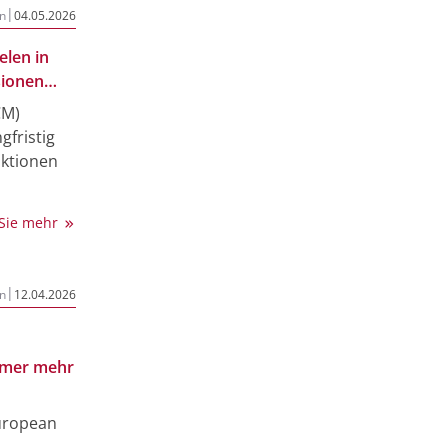
|
n
04.05.2026
elen in
sionen
pie
CM)
gfristig
aktionen
CAR-T-
 Sie mehr
tion.
Team unter
|
n
12.04.2026
om
(LIT) und
nal
mmer mehr
len mit
uropean
nischen