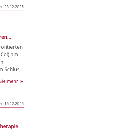
CAR-T-
|
n
23.12.2025
hohe
ren
ofitierten
-Cel) am
in
em Schluss
er
 Sie mehr
e-III-
er Phase-
ie setzten
|
n
16.12.2025
d
sfreien
r
therapie
on. Dabei
t einer