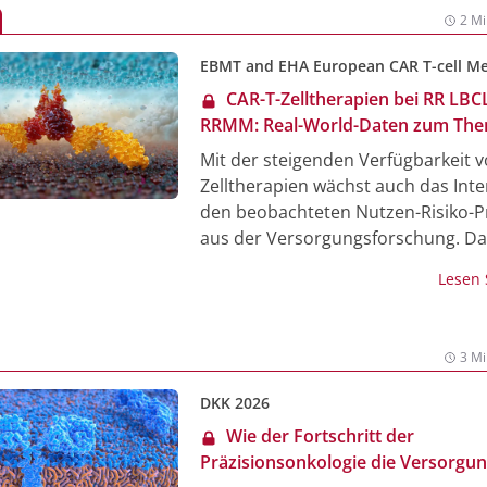
Verträglichkeitsvorteile und offen
2 Mi
zum klinischen Einsatz.
EBMT and EHA European CAR T-cell Me
CAR-T-Zelltherapien bei RR LBC
RRMM: Real-World-Daten zum Th
Sicherheit zeigen Unterschiede auf
Mit der steigenden Verfügbarkeit 
Zelltherapien wächst auch das Inte
den beobachteten Nutzen-Risiko-Pr
aus der Versorgungsforschung. Da 
Head-to-Head-Studien fehlen, könn
Lesen
World-Daten wichtige Einblicke für
Therapieentscheidungen liefern, so
Einschätzung von Dr. med. Gabriel 
3 Mi
Hämatologe in Marseille, Frankreic
DKK 2026
Wie der Fortschritt der
Präzisionsonkologie die Versorgu