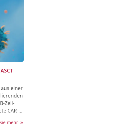
s ASCT
 aus einer
ulierenden
-Zell-
ete CAR-T-
 Sie mehr
mit
oger