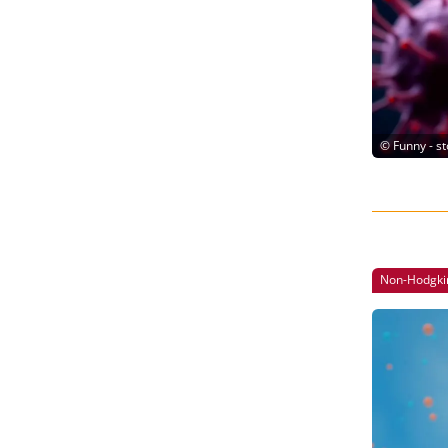
©
Funny - s
Non-Hodgk