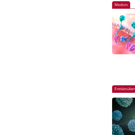
Stammzell
Medizin
Entitätsübe