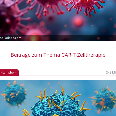
tock.adobe.com
Beiträge zum Thema CAR-T-Zelltherapie
in-Lymphom
2 Mi