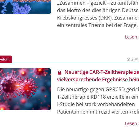
Multiplen Myelom verändert
„Zusammen – gezielt – zukunftsfähi
das Motto des diesjährigen Deuts
Krebskongresses (DKK). Zusammena
ein zentrales Thema bei der Frage,
präzisionsmedizinische Therapieo
Lesen
die Behandlung komplexer Erkran
verbessern können. In einer
Presseveranstaltung diskutierten
Myelom
2 Mi
Expert:innen aus Klinik und Praxis
Zusammenspiel zwischen wissensc
Neuartige CAR-T-Zelltherapie ze
Erkenntnissen, Versorgungsstrukt
vielversprechende Ergebnisse bei
dem klinischen Alltag am Beispiel 
rezidivierten/refraktären Multipl
Die neuartige gegen GPRC5D geric
Multiplen Myeloms (MM) und der C
T-Zelltherapie RD118 erzielte in ei
Zelltherapie.
I-Studie bei stark vorbehandelten
Patient:innen mit rezidiviertem/re
multiplem Myelom (r/r MM) eine
Lesen
Gesamtansprechrate von 94,4%. D
Therapie zeigte auch bei Patient:in