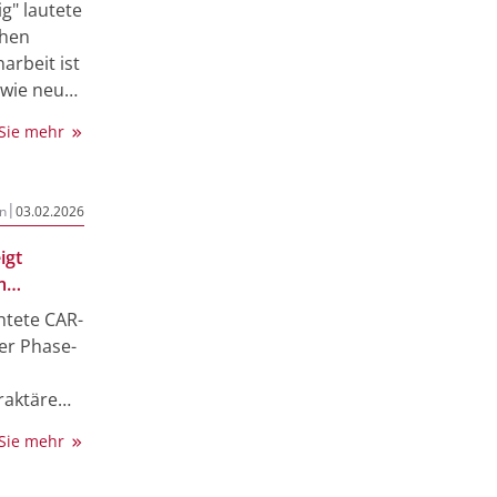
g" lautete
chen
rbeit ist
 wie neue
ptionen
 Sie mehr
kungen
|
n
03.02.2026
 über das
haftlichen
igt
uren und
m
des
en Myelom
htete CAR-
AR-T-
ner Phase-
fraktärem
 Sie mehr
ie
nen, die