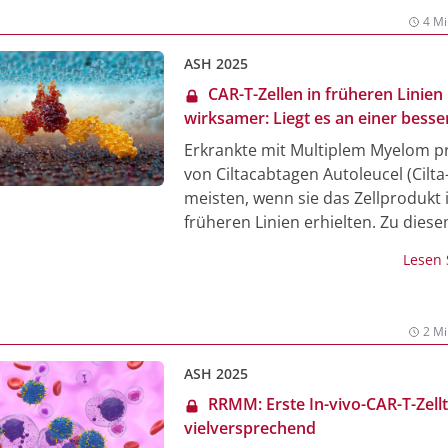
zuvor eine gegen BCMA gerichtete 
4 Mi
Behandlung erhalten hatten, eine 
Wirksamkeit bei überschaubarem
ASH 2025
Sicherheitsprofil.
CAR-T-Zellen in früheren Linien
wirksamer: Liegt es an einer besse
Immun-Fitness?
Erkrankte mit Multiplem Myelom pr
von Ciltacabtagen Autoleucel (Cilta
meisten, wenn sie das Zellprodukt 
früheren Linien erhielten. Zu dies
kam ein Forschungsteam nach ein
Lesen
Auswertung von Daten aus der Phas
Studie CARTITUDE-4 (CART4) und d
Ib/II-Studie CARTITUDE-1 (CART1). S
2 Mi
Biomarker aus peripherem Blut un
Knochenmark mit dem progression
ASH 2025
Überleben (PFS) und der Anzahl de
RRMM: Erste In-vivo-CAR-T-Zell
Vorbehandlungslinien in Korrelati
vielversprechend
zeigte sich: Ein längeres PFS war mi