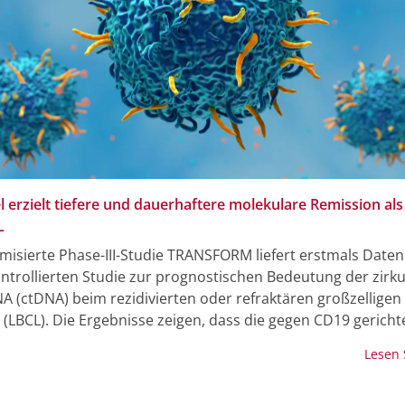
el erzielt tiefere und dauerhaftere molekulare Remission al
L
misierte Phase-III-Studie TRANSFORM liefert erstmals Daten
ntrollierten Studie zur prognostischen Bedeutung der zirk
 (ctDNA) beim rezidivierten oder refraktären großzelligen B
LBCL). Die Ergebnisse zeigen, dass die gegen CD19 gericht
ie mit Lisocabtagen maraleucel (Liso-cel) eine tiefere und
Lesen
ere molekulare Remission erzielt als die Standardtherapie 
Immunchemotherapie, Hochdosis-Chemotherapie und autol