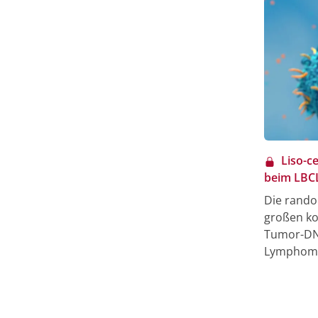
Liso-c
beim LBC
Die rando
großen ko
Tumor-DNA
Lymphom (
Zelltherap
dauerhaft
Salvage-