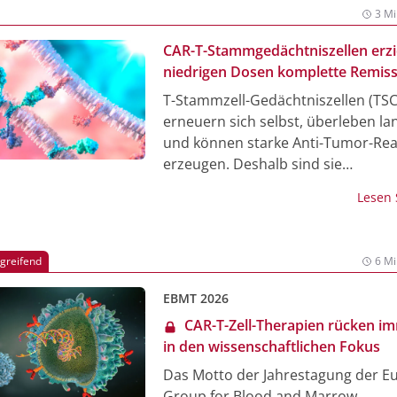
transplantation (ASCT).
3 Mi
CAR-T-Stammgedächtniszellen erzi
niedrigen Dosen komplette Remis
ohne vorhergehende Chemothera
T-Stammzell-Gedächtniszellen (TS
erneuern sich selbst, überleben lan
und können starke Anti-Tumor-Re
erzeugen. Deshalb sind sie
vielversprechende Kandidaten für 
Lesen
Zelltherapien der nächsten Genera
Bisher fehlte der Nachweis für die
Wirksamkeit beim Menschen. Ein 
rgreifend
6 Mi
Leitung von Prof. Luca Gattinoni v
Leibniz-Institut für Immuntherapie 
EBMT 2026
Dr. James Kochenderfer vom Natio
CAR-T-Zell-Therapien rücken i
Cancer Institute berichtet in der
in den wissenschaftlichen Fokus
Fachzeitschrift Cell, dass CAR-T-Zel
Das Motto der Jahrestagung der E
TSCM-Phänotyp in einer frühen kli
Group for Blood and Marrow