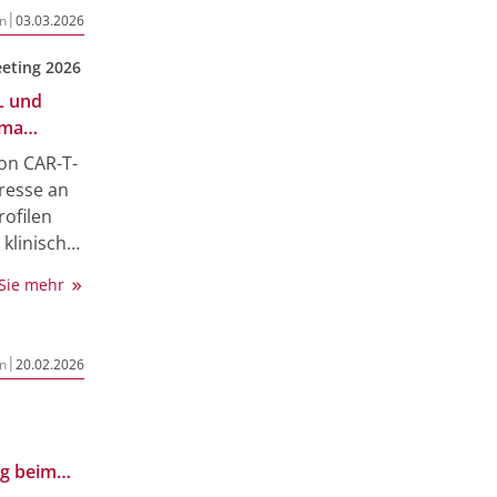
e Fragen
|
n
03.03.2026
eting 2026
L und
ema
von CAR-T-
resse an
ofilen
klinische
en Real-
 Sie mehr
 die
Brisou,
|
n
20.02.2026
h.
ng beim