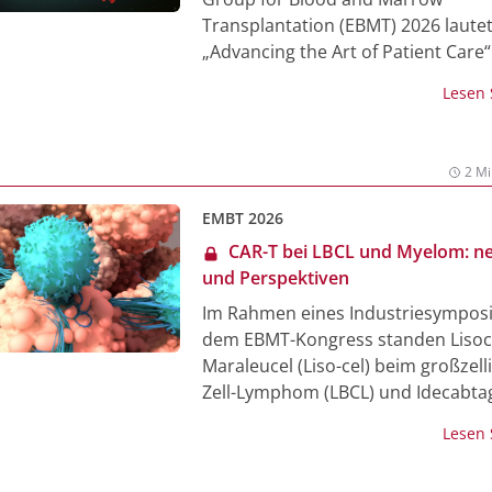
Studie sicher und verträglich waren
Transplantation (EBMT) 2026 laute
Zudem bewirkten sie in niedrigen 
„Advancing the Art of Patient Care
komplette Tumorrückbildungen – 
unterstreicht die Fachgesellschaft
ohne eine chemotherapeutische
Lesen
mehr die traditionell enge Partner
Vorbehandlung.
zwischen ärztlicher Community un
betroffenen Patient:innen. Wissens
2 Mi
richtet die EBMT den Blick weiterhi
beiden zentralen Säulen –
EMBT 2026
Stammzelltransplantationen und ze
CAR-T bei LBCL und Myelom: n
Therapien. Letztere, insbesondere
und Perspektiven
CAR‑T‑Zell-Therapien, gewinnen 
Im Rahmen eines Industriesympos
an Bedeutung, was sich auch in de
dem EBMT-Kongress standen Lisoc
hochrangigen Abstracts zu dieser 
Maraleucel (Liso-cel) beim großzell
widerspiegelte.
Zell-Lymphom (LBCL) und Idecabta
Vicleucel (Ide-cel) beim Multiplen
Lesen
Fokus. Real-World-Daten und
Langzeitbeobachtungen zeigen