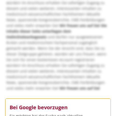
würden! Im Anschluss erhalten Sie sofortigen Zugang zu
diesem und vielen weiteren, interessanten Inhalten zu
medizinisch-wissenschaftlichen Fachthemen! Aktuelle
News, spannende Kongressberichte, CME-Fortbildungen
und vieles mehr erwarten Sie!
Wir freuen uns auf Sie!
Die
Inhalte dieser Seite unterliegen dem
Heilmittelwerbegesetz
und dürfen nur ausgewiesenen
Ärzten und medizinischem Fachpersonal zugänglich
gemacht werden. Wenn Sie der Ansicht sind, dass Sie zu
dieser Zielgruppe gehören, würden wir uns freuen, wenn
Sie sich für einen kostenlosen Account registrieren
würden! Im Anschluss erhalten Sie sofortigen Zugang zu
diesem und vielen weiteren, interessanten Inhalten zu
medizinisch-wissenschaftlichen Fachthemen! Aktuelle
News, spannende Kongressberichte, CME-Fortbildungen
und vieles mehr erwarten Sie!
Wir freuen uns auf Sie!
Bei Google bevorzugen
Sie möchten bei der Suche nach aktuellen