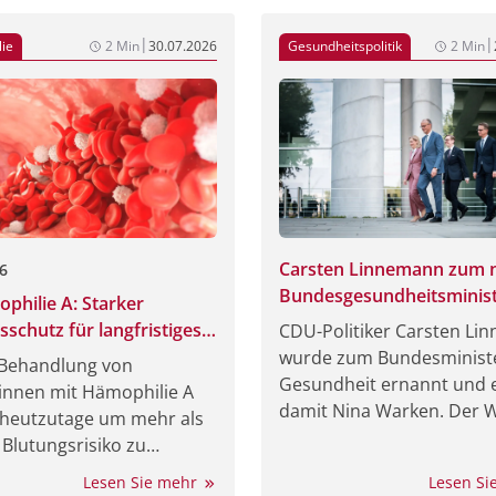
elektion, einen möglichst frühzeitigen Therapiestart sowie 
ertes Management möglicher Nebenwirkungen. So seien mitt
|
|
ie
2 Min
30.07.2026
Gesundheitspolitik
2 Min
hätzung von Dr. Birte Friedrichs, Düsseldorf, beispielsweise
 höhergradige Toxizitäten größtenteils mit proaktiven
ntstrategien beherrschbar.
Carsten Linnemann zum 
6
Bundesgesundheitsminis
philie A: Starker
ernannt
sschutz für langfristiges
CDU-Politiker Carsten Li
finden
wurde zum Bundesministe
 Behandlung von
Gesundheit ernannt und e
:innen mit Hämophilie A
damit Nina Warken. Der 
 heutzutage um mehr als
ist Teil einer Umgestaltun
 Blutungsrisiko zu
Bundeskanzler Friedrich 
ren. Die zur Verfügung
Lesen Sie mehr
Lesen S
seinem Kabinett vornimm