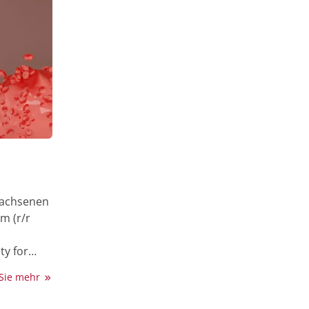
rwachsenen
m (r/r
ty for
tische
 Sie mehr
orgfältige