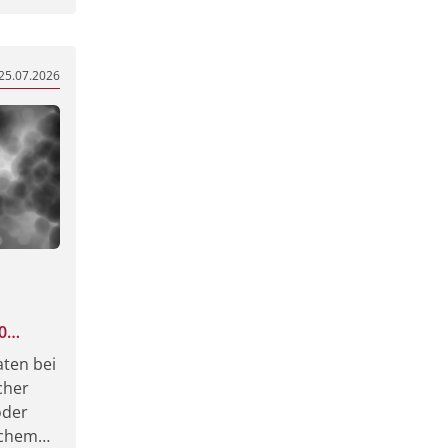
25.07.2026
0
aten bei
cher
oder
schem