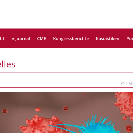
ght
e-Journal
CME
Kongressberichte
Kasuistiken
Po
lles
4 Mi