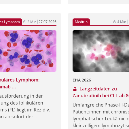
den Medikamente
chen den Patient:innen,
nd ohne Einschränkungen
ichen Leben teilzunehmen
|
|
äres Lymphom
2 Min
27.07.2026
Medizin
4 Min
as bei deutlich geringerer
ng durch die Therapie.
 fühlen sich viele
:innen auch mental
belastet [1, 2].
ikuläres Lymphom:
EHA 2026
amab-
Langzeitdaten zu
tionstherapie ab dem 1.
Zanubrutinib bei CLL ab 8
ausforderung in der
 zugelassen
Jahren
ung des follikulären
Umfangreiche Phase-III-D
s (FL) liegt im Rezidiv.
Patient:innen mit chronis
nn ab sofort der
lymphatischer Leukämie 
fische Antikörper
kleinzelligem lymphozyti