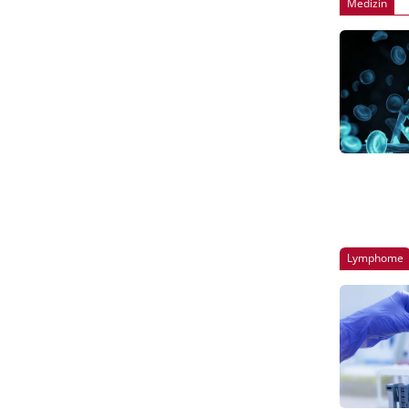
Medizin
Lymphome