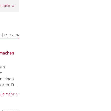
er von
ie mehr
n einen
 6,5
 Die
 größten
|
n
22.07.2026
nt:innen
hlen,
 der
 machen
ben
m Fokus
e
n einen
loren. Das
und SZ
 Sie mehr
dien
nzt