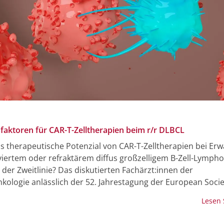
sfaktoren für CAR-T-Zelltherapien beim r/r DLBCL
as therapeutische Potenzial von CAR-T-Zelltherapien bei E
iviertem oder refraktärem diffus großzelligem B-Zell-Lympho
der Zweitlinie? Das diskutierten Fachärzt:innen der
ologie anlässlich der 52. Jahrestagung der European Socie
 Marrow Transplantation (EBMT) in Madrid, Spanien. Als kri
Lesen
für einen kurativ intendierten Behandlungsansatz mit etwa
en ciloleucel nannten die Expert:innen unter anderem eine s