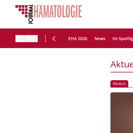
Menü
EHA 2026
News
Im Spotli
Aktue
Medizin