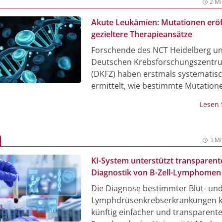
2 Mi
Akute Leukämien: Mutationen erö
gezieltere Therapieansätze
Forschende des NCT Heidelberg u
Deutschen Krebsforschungszentr
(DKFZ) haben erstmals systematis
ermittelt, wie bestimmte Mutation
Myeloische Leukämien fördern. Di
Lesen
Ergebnisse zeigen, warum sich IDH
IDH2-mutierte Leukämien trotz ähn
molekularer Mechanismen untersc
3 Mi
entwickeln, und eröffnen neue Ans
Diagnostik und zielgerichtete Thera
KI-System unterstützt transparent
Diagnostik von B-Zell-Lymphomen
Die Diagnose bestimmter Blut- un
Lymphdrüsenkrebserkrankungen 
künftig einfacher und transparent