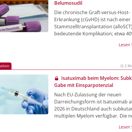
[1].
Belumosudil
Die chronische Graft-versus-Host-
Erkrankung (cGvHD) ist nach einer
Stammzelltransplantation (alloSCT)
bedeutende Komplikation; etwa 40
erwachsenen Patient:innen entwic
Lesen
einer alloSCT eine cGvHD. Für die
betroffenen Patient:innen steht in
nun Belumosudil zur Verfügung: D
Myelom
2 Mi
Inhibitor wird zur Behandlung der
Erwachsenen und Kindern ab 12 Ja
Isatuximab beim Myelom: Sub
einem Körpergewicht von mindeste
Gabe mit Einsparpotenzial
angewendet, wenn andere Therapi
Nach EU-Zulassung der neuen
nur begrenzten Nutzen bieten, nic
Darreichungsform ist Isatuximab ab 
geeignet oder ausgeschöpft sind. 
2026 in Deutschland auch subkuta
internationale Expertentreffen unt
multiplen Myelom verfügbar. Die 
Leitung von Prof. Mohamad Mohty, 
Applikationsweise gilt für alle bes
und Prof. Robert Zeiser, Freiburg,
Lesen
intravenösen Indikationen. Daten 