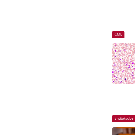
CML
Entitätsübe