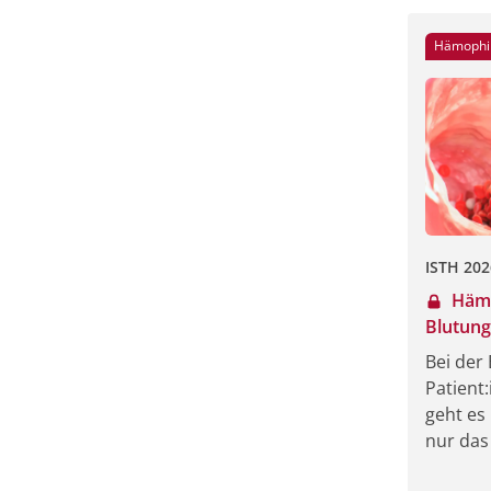
Patientens
strukturi
Hämophil
laut Einsc
bedingte,
Manageme
ISTH 202
Hämo
Blutung
Wohlbe
Bei der
Patient
geht es
nur das
minimie