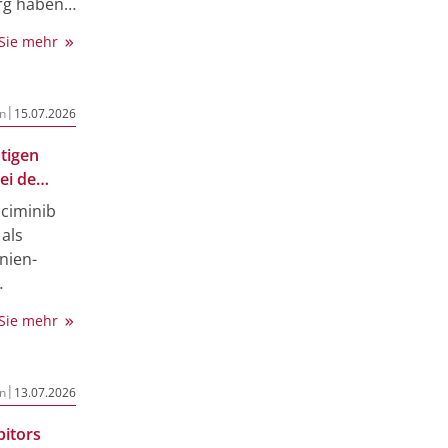
rg haben
ntwickelt,
 Sie mehr
von B-
s als
|
n
15.07.2026
t auch,
ätigen
hlaggebend
ei de
chätzung
sciminib
en ihre
 als
rige oder
inien-
die
rof. Dr.
 (CML)
inerin PD
 Sie mehr
e Daten
rg
ch dass
entlichen
n
usgabe des
|
n
13.07.2026
der
chen hat
bitors