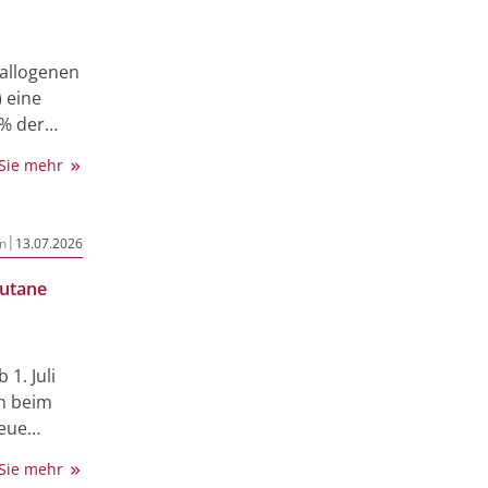
 allogenen
 eine
% der
keln nach
 Sie mehr
 Europa
er ROCK2-
|
n
13.07.2026
 cGvHD bei
hren mit
kutane
ns 40 kg
eoptionen
ht
1. Juli
Auf einem
n beim
er der
neue
Paris,
tehenden
 wurde
 Sie mehr
aus