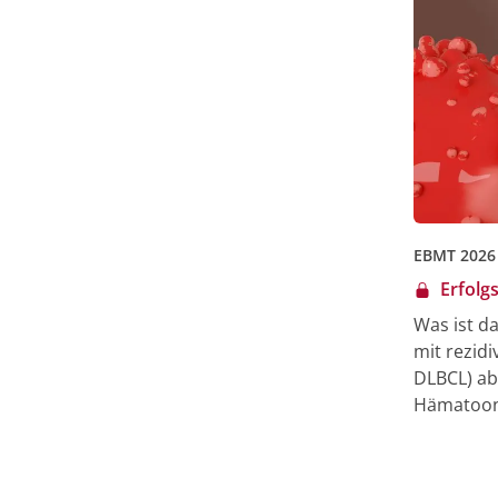
EBMT 2026
Erfolg
Was ist d
mit rezid
DLBCL) ab 
Hämatoonk
Blood and
Faktoren 
Axicabtag