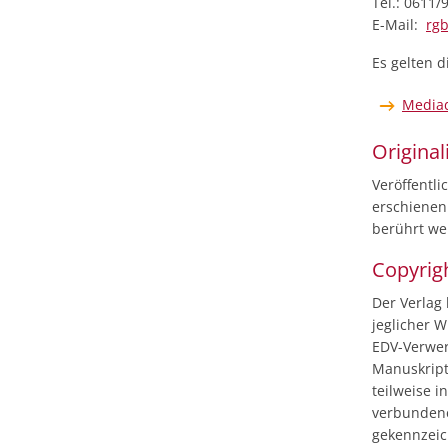
Tel.: 0611/
E-Mail:
rgb
Es gelten 
Media
Original
Veröffentl
erschienen 
berührt wer
Copyrigh
Der Verlag
jeglicher W
EDV-Verwer
Manuskript
teilweise 
verbundene
gekennzeic