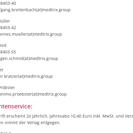
58403-40
lfgang.breitenbach(at)medtrix.group
üller
58403-42
hannes.mueller(at)medtrix.group
mid
58403-55
ergen.schmid(at)medtrix.group
er
er.kratzer(at)medtrix.group
röbster
ronimo.proebster(at)medtrix.group
tenservice:
rift erscheint 2x jährlich, Jahresabo 10,40 Euro inkl. MwSt. und Ver
en nimmt der Verlag entgegen.