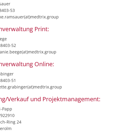
sauer
58403-53
ike.ramsauer(at)medtrix.group
nverwaltung Print:
eege
58403-52
lanie.beege(at)medtrix.group
nverwaltung Online:
abinger
58403-51
ette.grabinger(at)medtrix.group
ng/Verkauf und Projektmanagement:
i-Papp
6/922910
ich-Ring 24
derolm