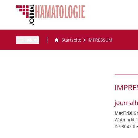
Menü
Startseite
IMPRESSUM
IMPR
journal
MedTriX 
Watmarkt 
D-93047 R