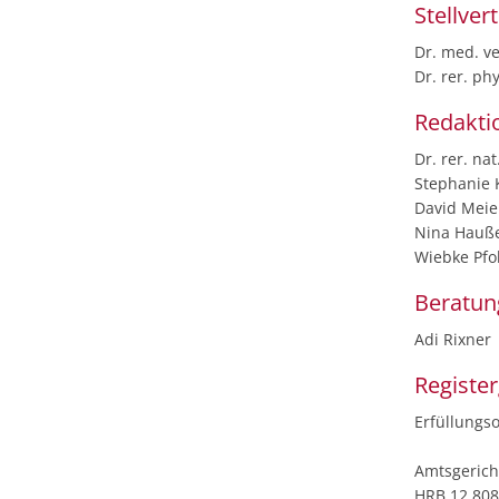
Stellver
Dr. med. vet
Dr. rer. ph
Redakti
Dr. rer. na
Stephanie Kä
David Meie
Nina Hauße
Wiebke Pfoh
Beratun
Adi Rixner
Register
Erfüllungs
Amtsgeric
HRB 12 808