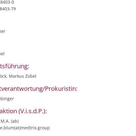
58403-0
58403-79
mer
el
tsführung:
öck, Markus Zobel
tverantwortung/Prokuristin:
abinger
ktion (V.i.s.d.P.):
M.A. (ab)
je.blum(at)medtrix.group