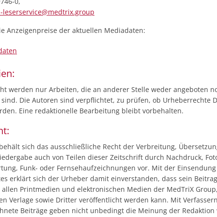
9746-0,
-leserservice@medtrix.group
die Anzeigenpreise der aktuellen Mediadaten:
daten
ien:
icht werden nur Arbeiten, die an anderer Stelle weder angeboten n
sind. Die Autoren sind verpflichtet, zu prüfen, ob Urheberrechte D
den. Eine redaktionelle Bearbeitung bleibt vorbehalten.
t:
 behält sich das ausschließliche Recht der Verbreitung, Übersetzu
iedergabe auch von Teilen dieser Zeitschrift durch Nachdruck, Fot
tung, Funk- oder Fernsehaufzeichnungen vor. Mit der Einsendung
es erklärt sich der Urheber damit einverstanden, dass sein Beitra
in allen Printmedien und elektronischen Medien der MedTriX Group
n Verlage sowie Dritter veröffentlicht werden kann. Mit Verfasse
hnete Beiträge geben nicht unbedingt die Meinung der Redaktion 