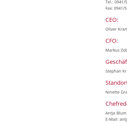
Tel.: 0941/
Fax: 0941/
CEO:
Oliver Kra
CFO:
Markus Zob
Geschäf
Stephan Kr
Standor
Ninette Gr
Chefreda
Antje Blum 
E-Mail: ant