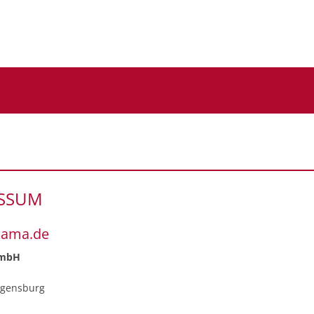
ESSUM
hama.de
GmbH
1
egensburg