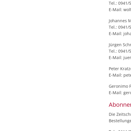
Tel.: 0941/
E-Mail: wo
Johannes M
Tel.: 0941/
E-Mail: jo
Jürgen Sch
Tel.: 0941/
E-Mail: ju
Peter Kratz
E-Mail: pet
Geronimo P
E-Mail: ge
Abonnen
Die Zeitsch
Bestellung