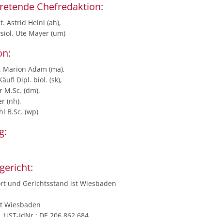
tretende Chefredaktion:
. Astrid Heinl (ah),
ysiol. Ute Mayer (um)
on:
t. Marion Adam (ma),
ufl Dipl. biol. (sk),
r M.Sc. (dm),
r (nh),
l B.Sc. (wp)
g:
gericht:
ort und Gerichtsstand ist Wiesbaden
ht Wiesbaden
, UST-IdNr.: DE 206 862 684