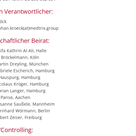
ch Verantwortlicher:
öck
phan.kroeck(at)medtrix.group
haftlicher Beirat:
ifa Kathrin Al-Ali, Halle
l Bröckelmann, Köln
Martin Dreyling, München
Gabriele Escherich, Hamburg
 Hauspurg, Hamburg
Nicolaus Kröger, Hamburg
lorian Langer, Hamburg
s Panse, Aachen
Susanne Saußele, Mannheim
Bernhard Wörmann, Berlin
obert Zeiser, Freiburg
Controlling: