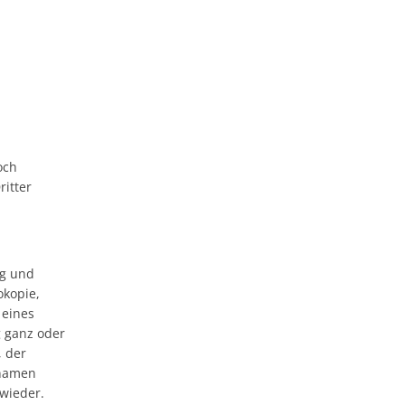
och
ritter
ng und
okopie,
 eines
g ganz oder
, der
rnamen
wieder.