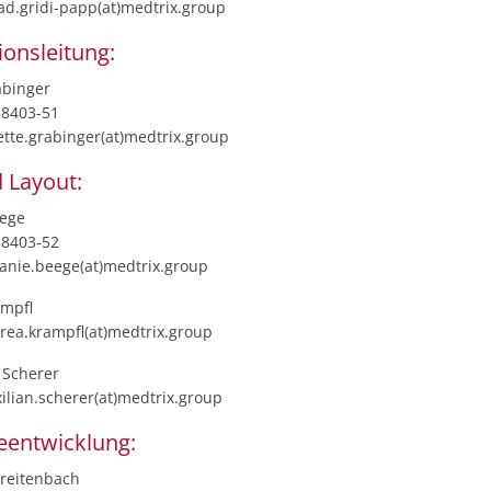
ad.gridi-papp(at)medtrix.group
ionsleitung:
abinger
58403-51
ette.grabinger(at)medtrix.group
 Layout:
eege
58403-52
lanie.beege(at)medtrix.group
mpfl
drea.krampfl(at)medtrix.group
 Scherer
ilian.scherer(at)medtrix.group
eentwicklung:
reitenbach