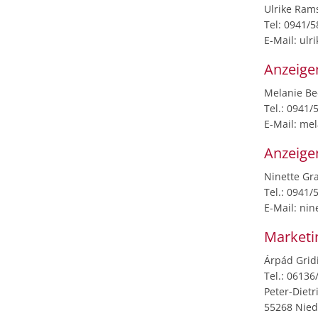
Ulrike Ram
Tel: 0941/
E-Mail: ulr
Anzeige
Melanie B
Tel.: 0941/
E-Mail: me
Anzeige
Ninette Gr
Tel.: 0941/
E-Mail: nin
Marketi
Árpád Grid
Tel.: 0613
Peter-Dietr
55268 Nie