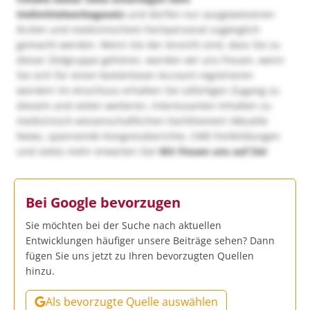
Heilmittelwerbegesetz
und dürfen nur ausgewiesenen
Ärzten und medizinischem Fachpersonal zugänglich
gemacht werden. Wenn Sie der Ansicht sind, dass Sie zu
dieser Zielgruppe gehören, würden wir uns freuen, wenn
Sie sich für einen kostenlosen Account registrieren
würden! Im Anschluss erhalten Sie sofortigen Zugang zu
diesem und vielen weiteren, interessanten Inhalten zu
medizinisch-wissenschaftlichen Fachthemen! Aktuelle
News, spannende Kongressberichte, CME-Fortbildungen
und vieles mehr erwarten Sie!
Wir freuen uns auf Sie!
Bei Google bevorzugen
Sie möchten bei der Suche nach aktuellen
Entwicklungen häufiger unsere Beiträge sehen? Dann
fügen Sie uns jetzt zu Ihren bevorzugten Quellen
hinzu.
Als bevorzugte Quelle auswählen