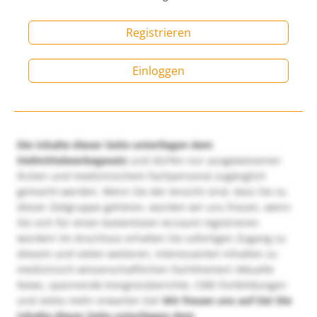
Registrieren
Einloggen
Die Inhalte dieser Seite unterliegen dem
Heilmittelwerbegesetz
und dürfen nur ausgewiesenen
Ärzten und medizinischem Fachpersonal zugänglich
gemacht werden. Wenn Sie der Ansicht sind, dass Sie zu
dieser Zielgruppe gehören, würden wir uns freuen, wenn
Sie sich für einen kostenlosen Account registrieren
würden! Im Anschluss erhalten Sie sofortigen Zugang zu
diesem und vielen weiteren, interessanten Inhalten zu
medizinisch-wissenschaftlichen Fachthemen! Aktuelle
News, spannende Kongressberichte, CME-Fortbildungen
und vieles mehr erwarten Sie!
Wir freuen uns auf Sie!
Die
Inhalte dieser Seite unterliegen dem