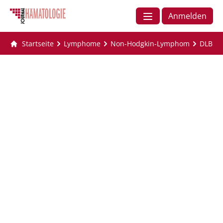
Anmelden
Startseite
Lymphome
Non-Hodgkin-Lymphom
DLBCL