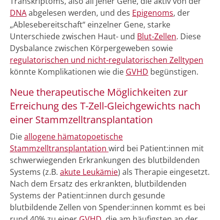
Transkriptoms, also all jener Gene, die aktiv von der
DNA
abgelesen werden, und des
Epigenoms
, der
„Ablesebereitschaft“ einzelner Gene, starke
Unterschiede zwischen Haut- und
Blut-Zellen
. Diese
Dysbalance zwischen Körpergeweben sowie
regulatorischen und nicht-regulatorischen Zelltypen
könnte Komplikationen wie die
GVHD
begünstigen.
Neue therapeutische Möglichkeiten zur
Erreichung des T-Zell-Gleichgewichts nach
einer Stammzelltransplantation
Die
allogene hämatopoetische
Stammzelltransplantation
wird bei Patient:innen mit
schwerwiegenden Erkrankungen des blutbildenden
Systems (z.B.
akute Leukämie
) als Therapie eingesetzt.
Nach dem Ersatz des erkrankten, blutbildenden
Systems der Patient:innen durch gesunde
blutbildende Zellen von Spender:innen kommt es bei
rund 40% zu einer
GVHD
, die am häufigsten an der