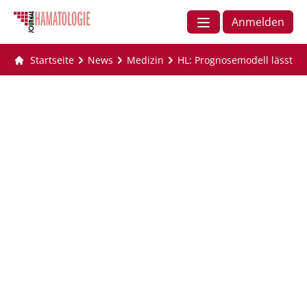
Anmelden
Startseite
News
Medizin
HL: Prognosemodell lässt T