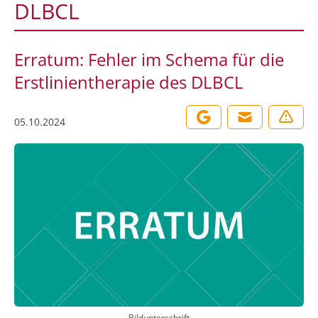
DLBCL
Erratum: Fehler im Schema für die
Erstlinientherapie des DLBCL
05.10.2024
Bildunterschrift