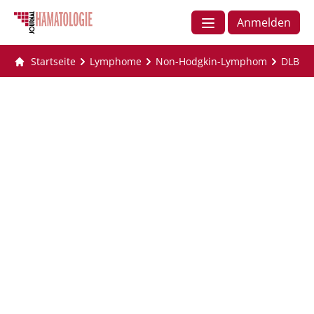
Anmelden
Startseite
Lymphome
Non-Hodgkin-Lymphom
DLBCL