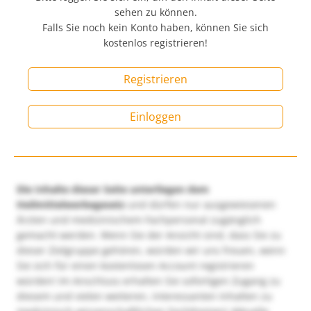
sehen zu können.
Falls Sie noch kein Konto haben, können Sie sich
kostenlos registrieren!
Registrieren
Einloggen
Die Inhalte dieser Seite unterliegen dem
Heilmittelwerbegesetz
und dürfen nur ausgewiesenen
Ärzten und medizinischem Fachpersonal zugänglich
gemacht werden. Wenn Sie der Ansicht sind, dass Sie zu
dieser Zielgruppe gehören, würden wir uns freuen, wenn
Sie sich für einen kostenlosen Account registrieren
würden! Im Anschluss erhalten Sie sofortigen Zugang zu
diesem und vielen weiteren, interessanten Inhalten zu