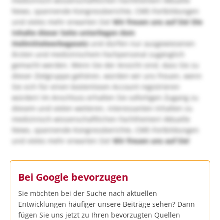
medizinisch-wissenschaftlichen Fachthemen! Aktuelle
News, spannende Kongressberichte, CME-Fortbildungen
und vieles mehr erwarten Sie!
Wir freuen uns auf Sie!
Die
Inhalte dieser Seite unterliegen dem
Heilmittelwerbegesetz
und dürfen nur ausgewiesenen
Ärzten und medizinischem Fachpersonal zugänglich
gemacht werden. Wenn Sie der Ansicht sind, dass Sie zu
dieser Zielgruppe gehören, würden wir uns freuen, wenn
Sie sich für einen kostenlosen Account registrieren
würden! Im Anschluss erhalten Sie sofortigen Zugang zu
diesem und vielen weiteren, interessanten Inhalten zu
medizinisch-wissenschaftlichen Fachthemen! Aktuelle
News, spannende Kongressberichte, CME-Fortbildungen
und vieles mehr erwarten Sie!
Wir freuen uns auf Sie!
Bei Google bevorzugen
Sie möchten bei der Suche nach aktuellen
Entwicklungen häufiger unsere Beiträge sehen? Dann
fügen Sie uns jetzt zu Ihren bevorzugten Quellen