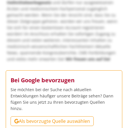
Heilmittelwerbegesetz
und dürfen nur ausgewiesenen
Ärzten und medizinischem Fachpersonal zugänglich
gemacht werden. Wenn Sie der Ansicht sind, dass Sie zu
dieser Zielgruppe gehören, würden wir uns freuen, wenn
Sie sich für einen kostenlosen Account registrieren
würden! Im Anschluss erhalten Sie sofortigen Zugang zu
diesem und vielen weiteren, interessanten Inhalten zu
medizinisch-wissenschaftlichen Fachthemen! Aktuelle
News, spannende Kongressberichte, CME-Fortbildungen
und vieles mehr erwarten Sie!
Wir freuen uns auf Sie!
Bei Google bevorzugen
Sie möchten bei der Suche nach aktuellen
Entwicklungen häufiger unsere Beiträge sehen? Dann
fügen Sie uns jetzt zu Ihren bevorzugten Quellen
hinzu.
Als bevorzugte Quelle auswählen