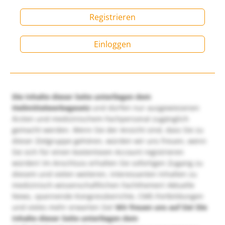
Registrieren
Einloggen
Die Inhalte dieser Seite unterliegen dem
Heilmittelwerbegesetz
und dürfen nur ausgewiesenen
Ärzten und medizinischem Fachpersonal zugänglich
gemacht werden. Wenn Sie der Ansicht sind, dass Sie zu
dieser Zielgruppe gehören, würden wir uns freuen, wenn
Sie sich für einen kostenlosen Account registrieren
würden! Im Anschluss erhalten Sie sofortigen Zugang zu
diesem und vielen weiteren, interessanten Inhalten zu
medizinisch-wissenschaftlichen Fachthemen! Aktuelle
News, spannende Kongressberichte, CME-Fortbildungen
und vieles mehr erwarten Sie!
Wir freuen uns auf Sie!
Die
Inhalte dieser Seite unterliegen dem