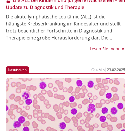
Die ALL bei Kindern und jungen Erwachsenen – ein
Update zu Diagnostik und Therapie
Die akute lymphatische Leukämie (ALL) ist die
häufigste Krebserkrankung im Kindesalter und stellt
trotz beachtlicher Fortschritte in Diagnostik und
Therapie eine große Herausforderung dar. Die
Überlebensraten haben sich durch neue
Lesen Sie mehr
Behandlungsstrategien in den letzten Jahrzehnten auf
über 85% verbessert, doch schwere Komplikationen
und Rezidive bleiben die Hauptursachen für
|
Kasuistiken
4 Min
23.02.2025
Sterblichkeit. Dieser Artikel bietet eine umfassende
Übersicht über aktuelle diagnostische Verfahren,
Therapieansätze und zukunftsweisende
Entwicklungen, in der Behandlung von Kindern und
jungen Erwachsenen mit ALL.