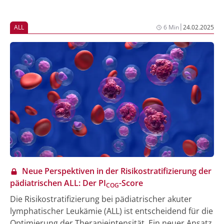
|
ALL
6 Min
24.02.2025
Neue Perspektiven in der Risikostratifizierung der
pädiatrischen ALL: Der PI
-Score
COG
Die Risikostratifizierung bei pädiatrischer akuter
lymphatischer Leukämie (ALL) ist entscheidend für die
Optimierung der Therapieintensität. Ein neuer Ansatz