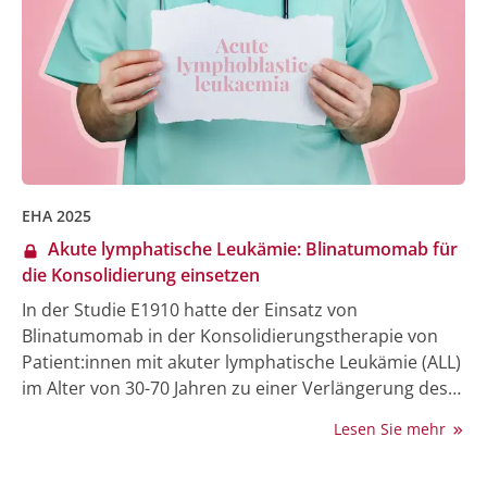
den FELIX-Daten – klinische Faktoren evaluiert, die den
Behandlungserfolg mit Obe-cel vorhersagen können
[2]. Dadurch sollte geklärt werden, ob und unter
welchen Bedingungen die CAR-T-Zell-Therapie als
definitive Behandlung ohne nachfolgende
Transplantation eingesetzt werden könnte.
EHA 2025
Akute lymphatische Leukämie: Blinatumomab für
die Konsolidierung einsetzen
In der Studie E1910 hatte der Einsatz von
Blinatumomab in der Konsolidierungstherapie von
Patient:innen mit akuter lymphatische Leukämie (ALL)
im Alter von 30-70 Jahren zu einer Verlängerung des
Gesamtüberlebens (OS) in der Gesamtpopulation
Lesen Sie mehr
geführt [1]. Während des EHA 2025 wurden die
Ergebnisse der Subgruppenanalyse von Patient:innen