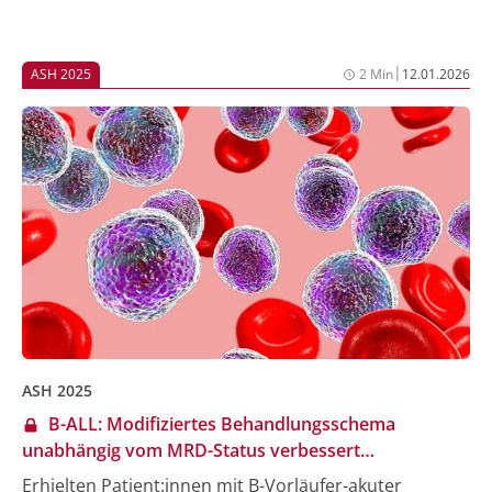
|
ASH 2025
2 Min
12.01.2026
ASH 2025
B-ALL: Modifiziertes Behandlungsschema
unabhängig vom MRD-Status verbessert
Gesamtüberleben
Erhielten Patient:innen mit B-Vorläufer-akuter