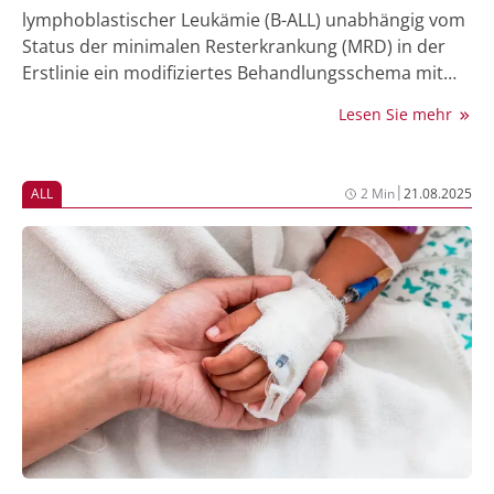
lymphoblastischer Leukämie (B-ALL) unabhängig vom
Status der minimalen Resterkrankung (MRD) in der
Erstlinie ein modifiziertes Behandlungsschema mit
dem bispezifischen Antikörper Blinatumomab (Blina),
Lesen Sie mehr
verbesserte sich die Gesamtüberlebenszeit (OS) in
dieser Kohorte. Zudem waren die Ergebnisse bei
jüngeren Patient:innen verbessert, die eine
|
ALL
2 Min
21.08.2025
strukturierte Behandlung im klinischen Setting
erhielten.