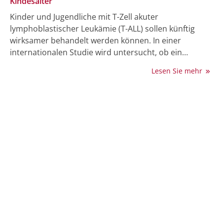
Kindesalter
Kinder und Jugendliche mit T-Zell akuter
lymphoblastischer Leukämie (T-ALL) sollen künftig
wirksamer behandelt werden können. In einer
internationalen Studie wird untersucht, ob ein
zusätzliches Medikament die Leukämiezellen
Lesen Sie mehr
empfindlicher für Chemotherapie machen und so
deren Wirkung verstärken kann. Durchgeführt wird
die Studie unter Leitung von Prof. Dr. Gunnar Cario
an der Klinik für Kinderonkologie und -rheumatologie
des UKSH, Campus Kiel.