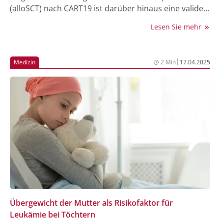
(alloSCT) nach CART19 ist darüber hinaus eine valide
Strategie, um das Rezidivrisiko zu reduzieren, zeigt
Lesen Sie mehr
eine auf dem EBMT (European Society for Blood and
Marrow Transplantation) präsentierte Studie (1).
|
Medizin
2 Min
17.04.2025
Übergewicht der Mutter als Risikofaktor für
Leukämie bei Töchtern