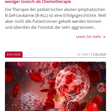
weniger toxisch als Chemotherapie
Die Therapie der pädiatrischen akuten lymphatischen
B-Zell-Leukämie (B-ALL) ist eine Erfolgsgeschichte. Weil
aber nicht alle Patient:innen geheilt werden können
und überdies die Toxizität der sehr aggressiven
Therapien hoch ist, führt zum Beispiel die Berlin-
Lesen Sie mehr
Frankfurt-Münster-Gruppe (BFM) in Zusammenarbeit
mit der italienischen Associazione Italiana di
Ematologia e Oncologia (AIEOP) weiter
|
EHA 2026
2 Min
12.06.2026
Therapieoptimierungsstudien durch. Mit einer
Hochrisiko-Kohorte ihrer Phase-III-Studie 2017 hat
dieses Konsortium nun einen weiteren Erfolg erzielt,
den sie bei der Jahrestagung der European
Hematology Association (EHA) in Stockholm
präsentieren konnte.