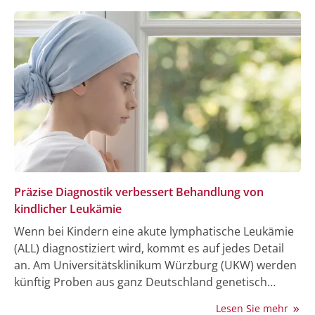
Forschungsarbeit, die auf der Jahrestagung der
European Hematology Association (EHA) in Stockholm
präsentiert wurde, identifizierte nun XPO1-Inhibitoren
als vielversprechende therapeutische Strategie.
Präzise Diagnostik verbessert Behandlung von
kindlicher Leukämie
Wenn bei Kindern eine akute lymphatische Leukämie
(ALL) diagnostiziert wird, kommt es auf jedes Detail
an. Am Universitätsklinikum Würzburg (UKW) werden
künftig Proben aus ganz Deutschland genetisch
analysiert, um die Erkrankung genauer zu
Lesen Sie mehr