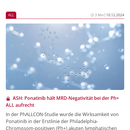
Deutschen Krebshilfe einzuwerben: Hauptziel der
neuen Studie ist zum ersten Mal, für eine relevante
|
ALL
3 Min
10.12.2024
Zahl an Kindern mit Leukämie, die eine exzellente
Prognose haben, die Chemotherapie und damit die
Nebenwirkungen drastisch zu reduzieren, ohne dass
die Heilungschancen dadurch beeinträchtigt werden.
ASH: Ponatinib hält MRD-Negativität bei der Ph+
ALL aufrecht
In der PhALLCON-Studie wurde die Wirksamkeit von
Ponatinib in der Erstlinie der Philadelphia-
Chromosom-positiven (Ph+) akuten lymphatischen