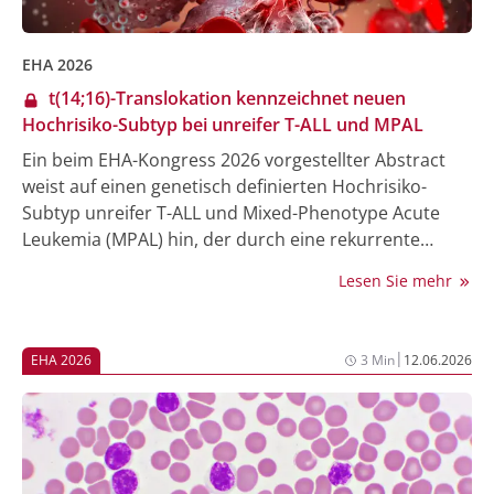
EHA 2026
t(14;16)-Translokation kennzeichnet neuen
Hochrisiko-Subtyp bei unreifer T-ALL und MPAL
Ein beim EHA-Kongress 2026 vorgestellter Abstract
weist auf einen genetisch definierten Hochrisiko-
Subtyp unreifer T-ALL und Mixed-Phenotype Acute
Leukemia (MPAL) hin, der durch eine rekurrente
t(14;16)(q32;q24)-Translokation charakterisiert ist. Die
Lesen Sie mehr
betroffenen Fälle waren durch ektopische Aktivierung
von FOXF1 und FENDRR, einen unreifen
Immunphänotyp mit Expression B-lymphoider Marker
|
EHA 2026
3 Min
12.06.2026
und Refraktärität gegenüber Erstlinientherapien
gekennzeichnet. Ex-vivo-Daten deuten zudem auf
potenzielle therapeutische Vulnerabilitäten hin.