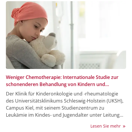
Weniger Chemotherapie: Internationale Studie zur
schonenderen Behandlung von Kindern und
Jugendlichen mit Leukämie
Der Klinik für Kinderonkologie und -rheumatologie
des Universitätsklinikums Schleswig-Holstein (UKSH),
Campus Kiel, mit seinem Studienzentrum zu
Leukämie im Kindes- und Jugendalter unter Leitung
von Prof. Dr. Gunnar Cario ist es gelungen, eine
Lesen Sie mehr
Förderung in Höhe von 3 Millionen Euro von der