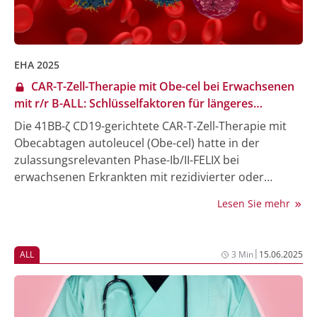
EHA 2025
CAR-T-Zell-Therapie mit Obe-cel bei Erwachsenen
mit r/r B-ALL: Schlüsselfaktoren für längeres
Überleben identifiziert
Die 41BB-ζ CD19-gerichtete CAR-T-Zell-Therapie mit
Obecabtagen autoleucel (Obe-cel) hatte in der
zulassungsrelevanten Phase-Ib/II-FELIX bei
erwachsenen Erkrankten mit rezidivierter oder
refraktärer B-Zell-akuter lymphatischer Leukämie (r/r
Lesen Sie mehr
B-ALL) anhaltende Remissionen bei einer geringen
Rate an hochgradiger Immuntoxizität gezeigt [1]. In
den USA ist Obe-cel in diesem Setting bereits
|
ALL
3 Min
15.06.2025
zugelassen, in der EU wurde die Zulassung
empfohlen. In einer bei der Jahrestagung der
European Hematology Association (EHA)
vorgestellten Untersuchung wurden – basierend auf