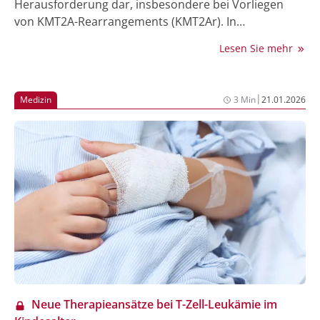
Herausforderung dar, insbesondere bei Vorliegen
von KMT2A-Rearrangements (KMT2Ar). In
präklinischen Studien wurden Bortezomib und
Lesen Sie mehr
Vorinostat als wirksame Substanzen gegen KMT2Ar-
Leukämien identifiziert. Eine nun veröffentlichte
Phase-I/II-Studie aus den USA und Kanada
|
Medizin
3 Min
21.01.2026
untersuchte erstmals die Verträglichkeit dieser
beiden Wirkstoffe in Kombination mit einer ALL-
Chemotherapie bei 50 neudiagnostizierten
Säuglingen. Die Ergebnisse zeigen, dass die
Kombination durchführbar ist, wobei Infektionen
weiterhin eine erhebliche Ursache für Morbidität und
Mortalität in dieser immunsupprimierten
Patientengruppe darstellen.
Neue Therapieansätze bei T-Zell-Leukämie im