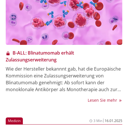
Leukozytose mit 30.000/µl sowie ein Blastenanteil von
32% im peripheren Blut.
B-ALL: Blinatumomab erhält
Zulassungserweiterung
Wie der Hersteller bekannnt gab, hat die Europäische
Kommission eine Zulassungserweiterung von
Blinatumomab genehmigt: Ab sofort kann der
monoklonale Antikörper als Monotherapie auch zur
Behandlung von erwachsenen Patient:innen mit neu
Lesen Sie mehr
diagnostizierter Philadelphia-Chromosom-negativer,
CD19-positiver B-Zell-Vorläufer akuter lymphatischer
Leukämie (B-ALL) im Rahmen der
|
Medizin
3 Min
16.01.2025
Konsolidierungstherapie angewendet werden (1, 2).