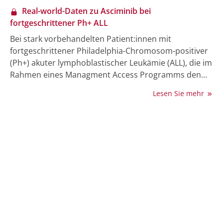
Real-world-Daten zu Asciminib bei
fortgeschrittener Ph+ ALL
Bei stark vorbehandelten Patient:innen mit
fortgeschrittener Philadelphia-Chromosom-positiver
(Ph+) akuter lymphoblastischer Leukämie (ALL), die im
Rahmen eines Managment Access Programms den
Tyrosinkinase-Inhibitor (TKI) Asciminib allein oder in
Lesen Sie mehr
Kombination erhielten, erreichten rund ein Drittel der
Betroffenen innerhalb von 3 Monaten eine
hämatologische Remission (vollständig oder partiell)
im peripheren Blut. Die Ergebnisse dieser nicht-
interventionellen retrospektiven Datenanalyse
wurden im Rahmen eines Posters auf dem EHA-
Kongress vorgestellt [1].