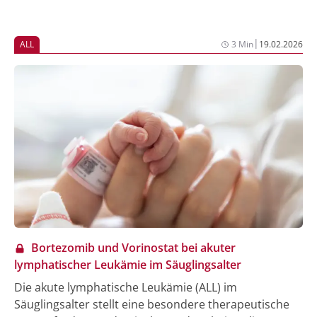
klassifizieren. Die genetische Diagnostik stellt sicher,
dass die jungen Patient:innen entsprechend ihres
individuellen Krankheitsprofils behandelt werden.
|
ALL
3 Min
19.02.2026
Dadurch verbessern sich Heilungschancen und
Langzeitfolgen können drastisch reduziert werden.
Neben der Routinediagnostik erforscht das Institut
für Klinische Genetik und Genommedizin am UKW
neue Methoden, um Leukämien noch besser zu
verstehen. Dabei kommen zunehmend KI-gestützte
Verfahren zum Einsatz.
Bortezomib und Vorinostat bei akuter
lymphatischer Leukämie im Säuglingsalter
Die akute lymphatische Leukämie (ALL) im
Säuglingsalter stellt eine besondere therapeutische