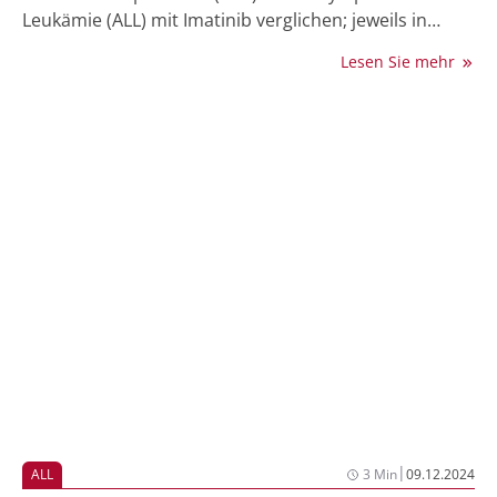
Leukämie (ALL) mit Imatinib verglichen; jeweils in
Kombination mit einer niedrig dosierten
Lesen Sie mehr
Chemotherapie. Nach Zyklus 20 konnte optional eine
Monotherapie mit dem jeweiligen Inhibitor
fortgeführt werden. In dieser späten Phase halten
laut Schätzung 95% der Patient:innen ohne minimale
Resterkrankung (MRD) unter Ponatinib diesen Status
ein Jahr lang aufrecht (1).
|
ALL
3 Min
09.12.2024