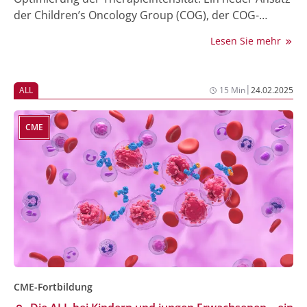
der Children’s Oncology Group (COG), der COG-
Prognoseindex (PI
), verspricht eine präzisere
COG
Lesen Sie mehr
Differenzierung des Rezidivrisikos durch die
Verwendung kontinuierlicher Variablen. In einer
aktuellen Publikation wurden die Entwicklung und
|
ALL
15 Min
24.02.2025
klinische Relevanz dieses innovativen Modells näher
beleuchtet.
CME
CME-Fortbildung