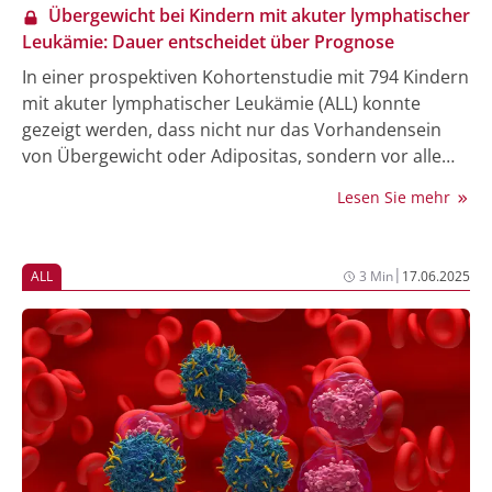
Übergewicht bei Kindern mit akuter lymphatischer
Leukämie: Dauer entscheidet über Prognose
In einer prospektiven Kohortenstudie mit 794 Kindern
mit akuter lymphatischer Leukämie (ALL) konnte
gezeigt werden, dass nicht nur das Vorhandensein
von Übergewicht oder Adipositas, sondern vor allem
deren Dauer während der Behandlung maßgeblich
Lesen Sie mehr
die Überlebenschancen und das Rückfallrisiko der
jungen Patient:innen beeinflusst.
|
ALL
3 Min
17.06.2025