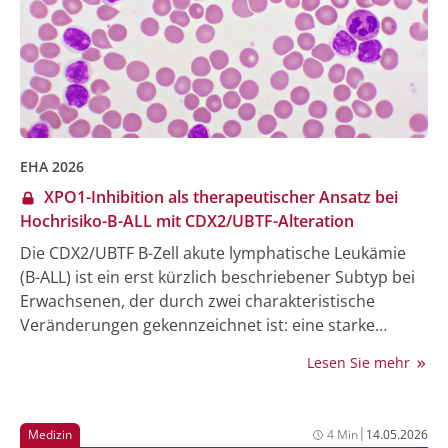
EHA 2026
XPO1-Inhibition als therapeutischer Ansatz bei
Hochrisiko-B-ALL mit CDX2/UBTF-Alteration
Die CDX2/UBTF B-Zell akute lymphatische Leukämie
(B-ALL) ist ein erst kürzlich beschriebener Subtyp bei
Erwachsenen, der durch zwei charakteristische
Veränderungen gekennzeichnet ist: eine starke
ektopische Expression des CDX2-Gens und das
Lesen Sie mehr
Vorhandensein des chimären Fusionsproteins
UBTF::ATXN7L3. Diese Entität geht mit einem sehr
schlechten Therapieansprechen einher – die 3-Jahres-
|
Medizin
4 Min
14.05.2026
Rezidivrate liegt bei 75%. Eine internationale