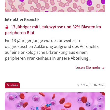
Interaktive Kasuistik
13-Jähriger mit Leukozytose und 32% Blasten im
peripheren Blut
Ein 13-jähriger Junge wurde zur weiteren
diagnostischen Abklärung aufgrund des Verdachts
auf eine onkologische Erkrankung aus einem
peripheren Krankenhaus in unsere Abteilung
überwiesen. Der Patient berichtete über eine seit
Lesen Sie mehr
etwa 2 Wochen zunehmende Schwellung im linken
zervikalen Bereich sowie über seit ungefähr einem
Monat bestehende Kopfschmerzen, Husten und
|
Medizin
2 Min
06.02.2025
Übelkeit. Objektive Begleitsymptome wie
Gewichtsverlust, Nachtschweiß oder weitere
Anzeichen einer Infektion wurden verneint. In der
ersten Laboranalyse zeigte sich eine ausgeprägte