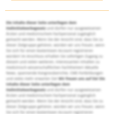
Die Inhalte dieser Seite unterliegen dem
Heilmittelwerbegesetz
und dürfen nur ausgewiesenen
Ärzten und medizinischem Fachpersonal zugänglich
gemacht werden. Wenn Sie der Ansicht sind, dass Sie zu
dieser Zielgruppe gehören, würden wir uns freuen, wenn
Sie sich für einen kostenlosen Account registrieren
würden! Im Anschluss erhalten Sie sofortigen Zugang zu
diesem und vielen weiteren, interessanten Inhalten zu
medizinisch-wissenschaftlichen Fachthemen! Aktuelle
News, spannende Kongressberichte, CME-Fortbildungen
und vieles mehr erwarten Sie!
Wir freuen uns auf Sie!
Die
Inhalte dieser Seite unterliegen dem
Heilmittelwerbegesetz
und dürfen nur ausgewiesenen
Ärzten und medizinischem Fachpersonal zugänglich
gemacht werden. Wenn Sie der Ansicht sind, dass Sie zu
dieser Zielgruppe gehören, würden wir uns freuen, wenn
Sie sich für einen kostenlosen Account registrieren