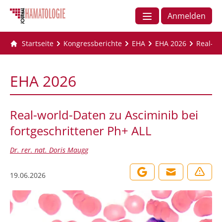
Anmelden
Startseite
Kongressberichte
EHA
EHA 2026
Real-wo
EHA 2026
Real-world-Daten zu Asciminib bei
fortgeschrittener Ph+ ALL
Dr. rer. nat. Doris Maugg
19.06.2026