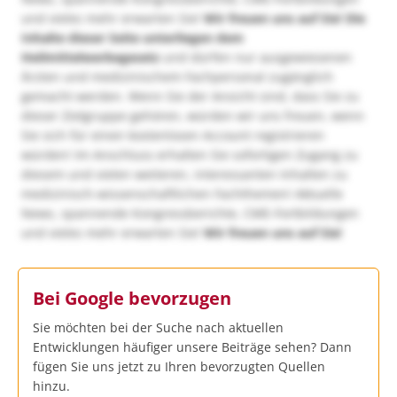
und vieles mehr erwarten Sie!
Wir freuen uns auf Sie!
Die
Inhalte dieser Seite unterliegen dem
Heilmittelwerbegesetz
und dürfen nur ausgewiesenen
Ärzten und medizinischem Fachpersonal zugänglich
gemacht werden. Wenn Sie der Ansicht sind, dass Sie zu
dieser Zielgruppe gehören, würden wir uns freuen, wenn
Sie sich für einen kostenlosen Account registrieren
würden! Im Anschluss erhalten Sie sofortigen Zugang zu
diesem und vielen weiteren, interessanten Inhalten zu
medizinisch-wissenschaftlichen Fachthemen! Aktuelle
News, spannende Kongressberichte, CME-Fortbildungen
und vieles mehr erwarten Sie!
Wir freuen uns auf Sie!
Bei Google bevorzugen
Sie möchten bei der Suche nach aktuellen
Entwicklungen häufiger unsere Beiträge sehen? Dann
fügen Sie uns jetzt zu Ihren bevorzugten Quellen
hinzu.