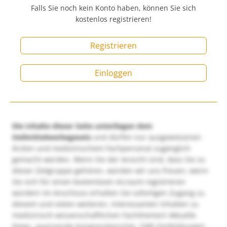
Falls Sie noch kein Konto haben, können Sie sich
kostenlos registrieren!
Registrieren
Einloggen
Die Inhalte dieser Seite unterliegen dem
Heilmittelwerbegesetz
und dürfen nur ausgewiesenen
Ärzten und medizinischem Fachpersonal zugänglich
gemacht werden. Wenn Sie der Ansicht sind, dass Sie zu
dieser Zielgruppe gehören, würden wir uns freuen, wenn
Sie sich für einen kostenlosen Account registrieren
würden! Im Anschluss erhalten Sie sofortigen Zugang zu
diesem und vielen weiteren, interessanten Inhalten zu
medizinisch-wissenschaftlichen Fachthemen! Aktuelle
News, spannende Kongressberichte, CME-Fortbildungen