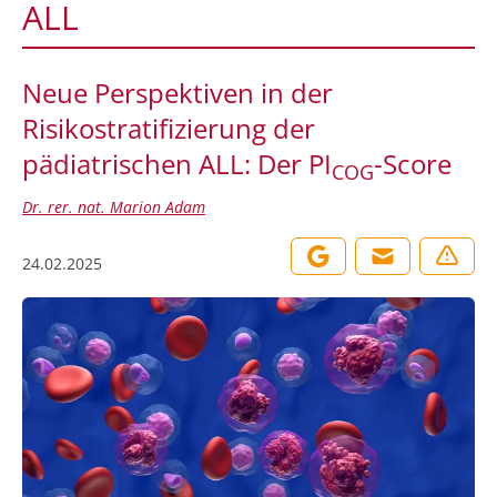
ALL
Neue Perspektiven in der
Risikostratifizierung der
pädiatrischen ALL: Der PI
-Score
COG
Dr. rer. nat. Marion Adam
24.02.2025