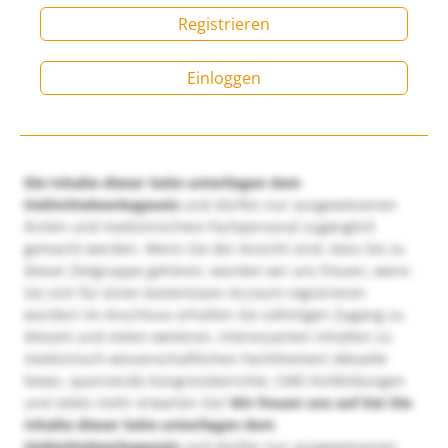
Registrieren
Einloggen
Die Inhalte dieser Seite unterliegen dem
Heilmittelwerbegesetz
und dürfen nur ausgewiesenen
Ärzten und medizinischem Fachpersonal zugänglich
gemacht werden. Wenn Sie der Ansicht sind, dass Sie zu
dieser Zielgruppe gehören, würden wir uns freuen, wenn
Sie sich für einen kostenlosen Account registrieren
würden! Im Anschluss erhalten Sie sofortigen Zugang zu
diesem und vielen weiteren, interessanten Inhalten zu
medizinisch-wissenschaftlichen Fachthemen! Aktuelle
News, spannende Kongressberichte, CME-Fortbildungen
und vieles mehr erwarten Sie!
Wir freuen uns auf Sie!
Die
Inhalte dieser Seite unterliegen dem
Heilmittelwerbegesetz
und dürfen nur ausgewiesenen