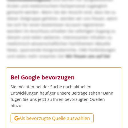
Ärzten und medizinischem Fachpersonal zugänglich
gemacht werden. Wenn Sie der Ansicht sind, dass Sie zu
dieser Zielgruppe gehören, würden wir uns freuen, wenn
Sie sich für einen kostenlosen Account registrieren
würden! Im Anschluss erhalten Sie sofortigen Zugang zu
diesem und vielen weiteren, interessanten Inhalten zu
medizinisch-wissenschaftlichen Fachthemen! Aktuelle
News, spannende Kongressberichte, CME-Fortbildungen
und vieles mehr erwarten Sie!
Wir freuen uns auf Sie!
Bei Google bevorzugen
Sie möchten bei der Suche nach aktuellen
Entwicklungen häufiger unsere Beiträge sehen? Dann
fügen Sie uns jetzt zu Ihren bevorzugten Quellen
hinzu.
Als bevorzugte Quelle auswählen