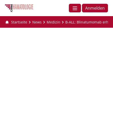
Anmelden
Startseite
News
Medizin
B-ALL: Blinatumomab erhäl