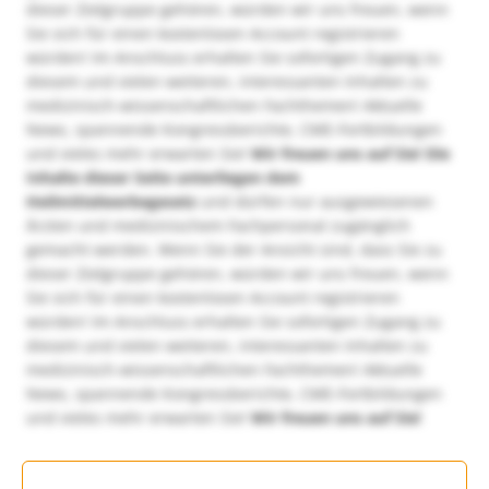
dieser Zielgruppe gehören, würden wir uns freuen, wenn
Sie sich für einen kostenlosen Account registrieren
würden! Im Anschluss erhalten Sie sofortigen Zugang zu
diesem und vielen weiteren, interessanten Inhalten zu
medizinisch-wissenschaftlichen Fachthemen! Aktuelle
News, spannende Kongressberichte, CME-Fortbildungen
und vieles mehr erwarten Sie!
Wir freuen uns auf Sie!
Die
Inhalte dieser Seite unterliegen dem
Heilmittelwerbegesetz
und dürfen nur ausgewiesenen
Ärzten und medizinischem Fachpersonal zugänglich
gemacht werden. Wenn Sie der Ansicht sind, dass Sie zu
dieser Zielgruppe gehören, würden wir uns freuen, wenn
Sie sich für einen kostenlosen Account registrieren
würden! Im Anschluss erhalten Sie sofortigen Zugang zu
diesem und vielen weiteren, interessanten Inhalten zu
medizinisch-wissenschaftlichen Fachthemen! Aktuelle
News, spannende Kongressberichte, CME-Fortbildungen
und vieles mehr erwarten Sie!
Wir freuen uns auf Sie!