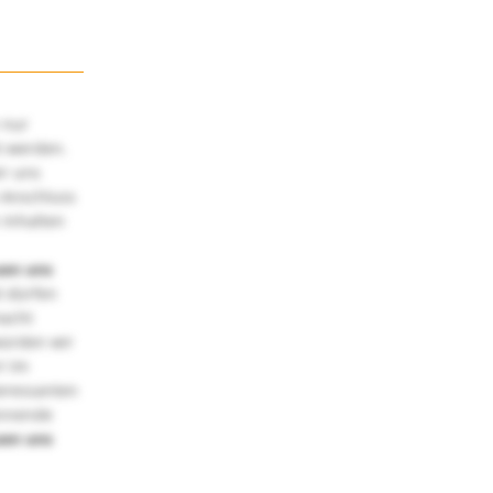
 nur
t werden.
ir uns
 Anschluss
 Inhalten
uen uns
 dürfen
macht
würden wir
! Im
teressanten
annende
uen uns