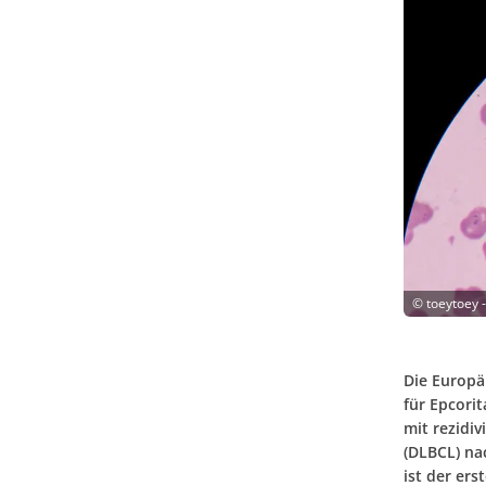
©
toeytoey 
Die Europä
für Epcori
mit rezidi
(DLBCL) na
ist der ers