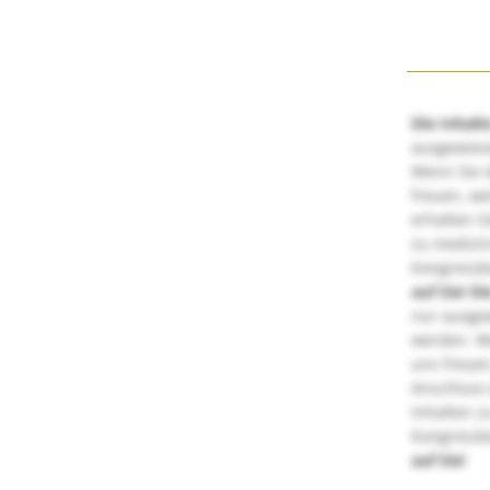
Die Inhalt
ausgewies
Wenn Sie d
freuen, we
erhalten S
zu medizi
Kongressbe
auf Sie!
Di
nur ausge
werden. We
uns freuen
Anschluss 
Inhalten z
Kongressbe
auf Sie!