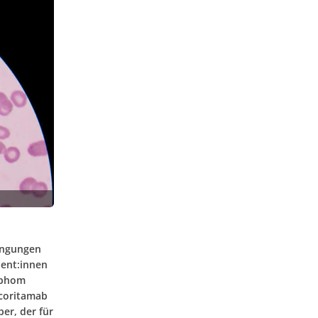
ingungen
ient:innen
ymphom
pcoritamab
per, der für