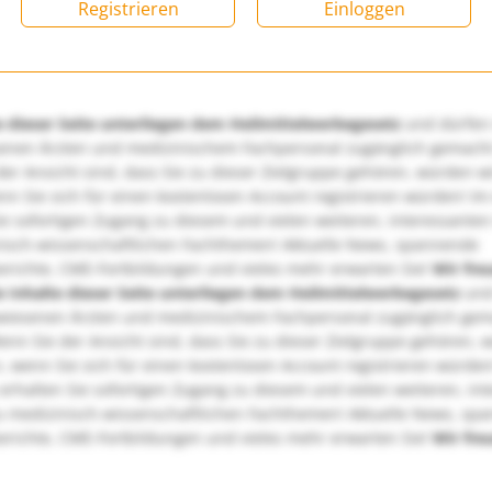
Registrieren
Einloggen
e dieser Seite unterliegen dem Heilmittelwerbegesetz
und dürfen
enen Ärzten und medizinischem Fachpersonal zugänglich gemach
er Ansicht sind, dass Sie zu dieser Zielgruppe gehören, würden w
nn Sie sich für einen kostenlosen Account registrieren würden! Im
ie sofortigen Zugang zu diesem und vielen weiteren, interessanten
nisch-wissenschaftlichen Fachthemen! Aktuelle News, spannende
richte, CME-Fortbildungen und vieles mehr erwarten Sie!
Wir fre
e Inhalte dieser Seite unterliegen dem Heilmittelwerbegesetz
und
wiesenen Ärzten und medizinischem Fachpersonal zugänglich ge
nn Sie der Ansicht sind, dass Sie zu dieser Zielgruppe gehören, 
, wenn Sie sich für einen kostenlosen Account registrieren würden
erhalten Sie sofortigen Zugang zu diesem und vielen weiteren, in
u medizinisch-wissenschaftlichen Fachthemen! Aktuelle News, sp
richte, CME-Fortbildungen und vieles mehr erwarten Sie!
Wir fre