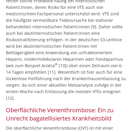
fehlen solche Protokolle häufig bei internistischen
Patient:innen, deren Risiko für eine VTE auch von
medizinischem Fachpersonal unterschätzt wird. VTE sind
die häufigste vermeidbare Todesursache bei stationär
behandelten internistischen Patient:innen [9]. Daher sollte
auch bei akutinternistischen Patient:innen eine
Risikostratifizierung erfolgen. In der deutschen S3-Leitlinie
wird bei akutinternistischen Patient:innen mit
Bettlägerigkeit eine Anwendung von unfraktioniertem
Heparin, niedermolekularen Heparinen oder Fondaparinux
®
(wie zum Beispiel Arixtra
[10]) über einen Zeitraum von 6-
14 Tagen empfohlen [11]. Wesentlich ist hier auch für eine
lückenlose Fortführung nach der Krankenhausentlassung zu
sorgen, da sich einer aktuellen Metaanalyse zufolge in der
ersten Woche nach Entlassung die meisten VTEs ereignen
[12].
Oberflächliche Venenthrombose: Ein zu
Unrecht bagatellisiertes Krankheitsbild
Die oberflächliche Venenthrombose (OVT) ist mit einer