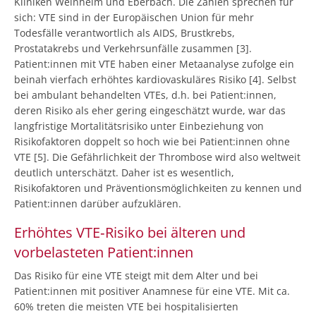
Kliniken Weinheim und Eberbach. Die Zahlen sprechen für
sich: VTE sind in der Europäischen Union für mehr
Todesfälle verantwortlich als AIDS, Brustkrebs,
Prostatakrebs und Verkehrsunfälle zusammen [3].
Patient:innen mit VTE haben einer Metaanalyse zufolge ein
beinah vierfach erhöhtes kardiovaskuläres Risiko [4]. Selbst
bei ambulant behandelten VTEs, d.h. bei Patient:innen,
deren Risiko als eher gering eingeschätzt wurde, war das
langfristige Mortalitätsrisiko unter Einbeziehung von
Risikofaktoren doppelt so hoch wie bei Patient:innen ohne
VTE [5]. Die Gefährlichkeit der Thrombose wird also weltweit
deutlich unterschätzt. Daher ist es wesentlich,
Risikofaktoren und Präventionsmöglichkeiten zu kennen und
Patient:innen darüber aufzuklären.
Erhöhtes VTE‑Risiko bei älteren und
vorbelasteten Patient:innen
Das Risiko für eine VTE steigt mit dem Alter und bei
Patient:innen mit positiver Anamnese für eine VTE. Mit ca.
60% treten die meisten VTE bei hospitalisierten