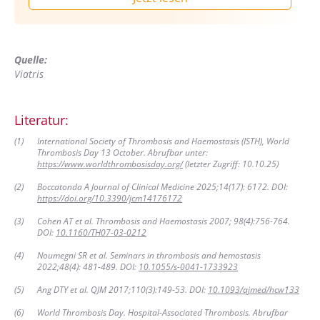
Quelle:
Viatris
Literatur:
(
1
)
International Society of Thrombosis and Haemostasis (ISTH), World
Thrombosis Day 13 October. Abrufbar unter:
https://www.worldthrombosisday.org/
(letzter Zugriff: 10.10.25)
(
2
)
Boccatonda A Journal of Clinical Medicine 2025;14(17): 6172. DOI:
https://doi.org/10.3390/jcm14176172
(
3
)
Cohen AT et al. Thrombosis and Haemostasis 2007; 98(4):756-764.
DOI:
10.1160/TH07-03-0212
(
4
)
Noumegni SR et al. Seminars in thrombosis and hemostasis
2022;48(4): 481-489. DOI:
10.1055/s-0041-1733923
(
5
)
Ang DTY et al. QJM 2017;110(3):149-53. DOI:
10.1093/qjmed/hcw133
(
6
)
World Thrombosis Day. Hospital-Associated Thrombosis. Abrufbar