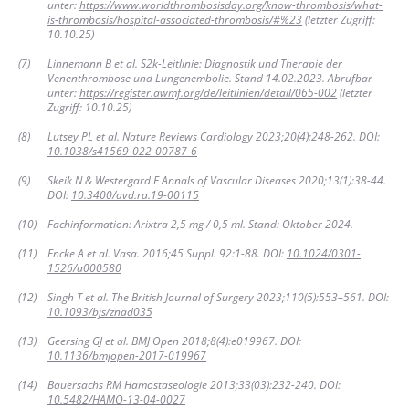
unter:
https://www.worldthrombosisday.org/know-thrombosis/what-
is-thrombosis/hospital-associated-thrombosis/#%23
(letzter Zugriff:
10.10.25)
(
7
)
Linnemann B et al. S2k-Leitlinie: Diagnostik und Therapie der
Venenthrombose und Lungenembolie. Stand 14.02.2023. Abrufbar
unter:
https://register.awmf.org/de/leitlinien/detail/065-002
(letzter
Zugriff: 10.10.25)
(
8
)
Lutsey PL et al. Nature Reviews Cardiology 2023;20(4):248-262. DOI:
10.1038/s41569-022-00787-6
(
9
)
Skeik N & Westergard E Annals of Vascular Diseases 2020;13(1):38-44.
DOI:
10.3400/avd.ra.19-00115
(
10
)
Fachinformation: Arixtra 2,5 mg / 0,5 ml. Stand: Oktober 2024.
(
11
)
Encke A et al. Vasa. 2016;45 Suppl. 92:1-88. DOI:
10.1024/0301-
1526/a000580
(
12
)
Singh T et al. The British Journal of Surgery 2023;110(5):553–561. DOI:
10.1093/bjs/znad035
(
13
)
Geersing GJ et al. BMJ Open 2018;8(4):e019967. DOI:
10.1136/bmjopen-2017-019967
(
14
)
Bauersachs RM Hamostaseologie 2013;33(03):232-240. DOI:
10.5482/HAMO-13-04-0027