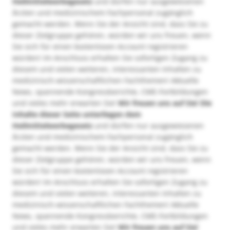
Heilmittelwerbegesetz
und dürfen nur ausgewiesenen
Ärzten und medizinischem Fachpersonal zugänglich
gemacht werden. Wenn Sie der Ansicht sind, dass Sie zu
dieser Zielgruppe gehören, würden wir uns freuen, wenn
Sie sich für einen kostenlosen Account registrieren
würden! Im Anschluss erhalten Sie sofortigen Zugang zu
diesem und vielen weiteren, interessanten Inhalten zu
medizinisch-wissenschaftlichen Fachthemen! Aktuelle
News, spannende Kongressberichte, CME-Fortbildungen
und vieles mehr erwarten Sie!
Wir freuen uns auf Sie!
Die
Inhalte dieser Seite unterliegen dem
Heilmittelwerbegesetz
und dürfen nur ausgewiesenen
Ärzten und medizinischem Fachpersonal zugänglich
gemacht werden. Wenn Sie der Ansicht sind, dass Sie zu
dieser Zielgruppe gehören, würden wir uns freuen, wenn
Sie sich für einen kostenlosen Account registrieren
würden! Im Anschluss erhalten Sie sofortigen Zugang zu
diesem und vielen weiteren, interessanten Inhalten zu
medizinisch-wissenschaftlichen Fachthemen! Aktuelle
News, spannende Kongressberichte, CME-Fortbildungen
und vieles mehr erwarten Sie!
Wir freuen uns auf Sie!