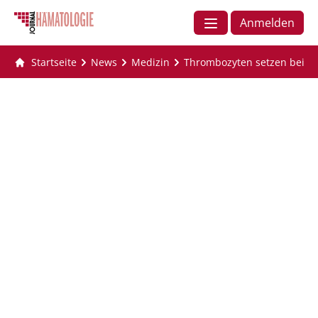
Anmelden
Startseite
News
Medizin
Thrombozyten setzen bei Sch