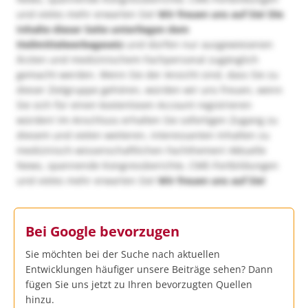
und vieles mehr erwarten Sie!
Wir freuen uns auf Sie!
Die
Inhalte dieser Seite unterliegen dem
Heilmittelwerbegesetz
und dürfen nur ausgewiesenen
Ärzten und medizinischem Fachpersonal zugänglich
gemacht werden. Wenn Sie der Ansicht sind, dass Sie zu
dieser Zielgruppe gehören, würden wir uns freuen, wenn
Sie sich für einen kostenlosen Account registrieren
würden! Im Anschluss erhalten Sie sofortigen Zugang zu
diesem und vielen weiteren, interessanten Inhalten zu
medizinisch-wissenschaftlichen Fachthemen! Aktuelle
News, spannende Kongressberichte, CME-Fortbildungen
und vieles mehr erwarten Sie!
Wir freuen uns auf Sie!
Bei Google bevorzugen
Sie möchten bei der Suche nach aktuellen
Entwicklungen häufiger unsere Beiträge sehen? Dann
fügen Sie uns jetzt zu Ihren bevorzugten Quellen
hinzu.