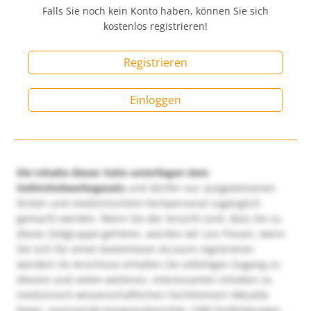
Falls Sie noch kein Konto haben, können Sie sich
kostenlos registrieren!
Registrieren
Einloggen
Die Inhalte dieser Seite unterliegen dem
Heilmittelwerbegesetz
und dürfen nur ausgewiesenen
Ärzten und medizinischem Fachpersonal zugänglich
gemacht werden. Wenn Sie der Ansicht sind, dass Sie zu
dieser Zielgruppe gehören, würden wir uns freuen, wenn
Sie sich für einen kostenlosen Account registrieren
würden! Im Anschluss erhalten Sie sofortigen Zugang zu
diesem und vielen weiteren, interessanten Inhalten zu
medizinisch-wissenschaftlichen Fachthemen! Aktuelle
News, spannende Kongressberichte, CME-Fortbildungen