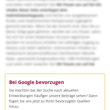
und vieles mehr erwarten Sie!
Wir freuen uns auf Sie!
Die
Inhalte dieser Seite unterliegen dem
Heilmittelwerbegesetz
und dürfen nur ausgewiesenen
Ärzten und medizinischem Fachpersonal zugänglich
gemacht werden. Wenn Sie der Ansicht sind, dass Sie zu
dieser Zielgruppe gehören, würden wir uns freuen, wenn
Sie sich für einen kostenlosen Account registrieren
würden! Im Anschluss erhalten Sie sofortigen Zugang zu
diesem und vielen weiteren, interessanten Inhalten zu
medizinisch-wissenschaftlichen Fachthemen! Aktuelle
News, spannende Kongressberichte, CME-Fortbildungen
und vieles mehr erwarten Sie!
Wir freuen uns auf Sie!
Bei Google bevorzugen
Sie möchten bei der Suche nach aktuellen
Entwicklungen häufiger unsere Beiträge sehen? Dann
fügen Sie uns jetzt zu Ihren bevorzugten Quellen
hinzu.