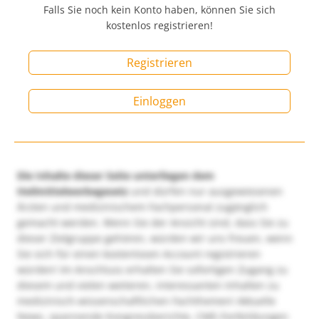
Falls Sie noch kein Konto haben, können Sie sich
kostenlos registrieren!
Registrieren
Einloggen
Die Inhalte dieser Seite unterliegen dem
Heilmittelwerbegesetz
und dürfen nur ausgewiesenen
Ärzten und medizinischem Fachpersonal zugänglich
gemacht werden. Wenn Sie der Ansicht sind, dass Sie zu
dieser Zielgruppe gehören, würden wir uns freuen, wenn
Sie sich für einen kostenlosen Account registrieren
würden! Im Anschluss erhalten Sie sofortigen Zugang zu
diesem und vielen weiteren, interessanten Inhalten zu
medizinisch-wissenschaftlichen Fachthemen! Aktuelle
News, spannende Kongressberichte, CME-Fortbildungen