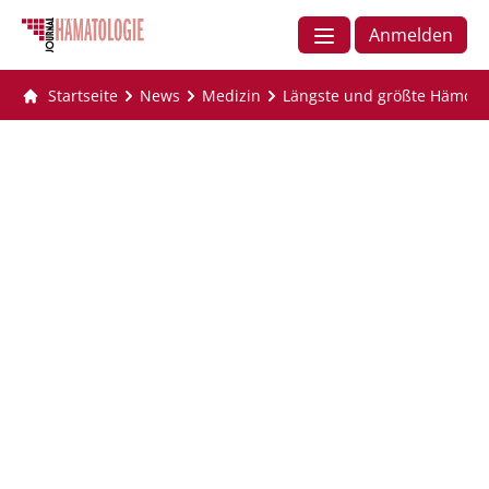
Anmelden
Startseite
News
Medizin
Längste und größte Hämophi