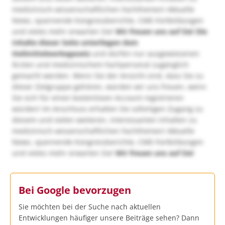
medizinisch-wissenschaftlichen Fachthemen! Aktuelle
News, spannende Kongressberichte, CME-Fortbildungen
und vieles mehr erwarten Sie!
Wir freuen uns auf Sie!
Die
Inhalte dieser Seite unterliegen dem
Heilmittelwerbegesetz
und dürfen nur ausgewiesenen
Ärzten und medizinischem Fachpersonal zugänglich
gemacht werden. Wenn Sie der Ansicht sind, dass Sie zu
dieser Zielgruppe gehören, würden wir uns freuen, wenn
Sie sich für einen kostenlosen Account registrieren
würden! Im Anschluss erhalten Sie sofortigen Zugang zu
diesem und vielen weiteren, interessanten Inhalten zu
medizinisch-wissenschaftlichen Fachthemen! Aktuelle
News, spannende Kongressberichte, CME-Fortbildungen
und vieles mehr erwarten Sie!
Wir freuen uns auf Sie!
Bei Google bevorzugen
Sie möchten bei der Suche nach aktuellen
Entwicklungen häufiger unsere Beiträge sehen? Dann