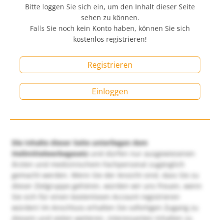
Bitte loggen Sie sich ein, um den Inhalt dieser Seite
sehen zu können.
Falls Sie noch kein Konto haben, können Sie sich
kostenlos registrieren!
Registrieren
Einloggen
Die Inhalte dieser Seite unterliegen dem
Heilmittelwerbegesetz
und dürfen nur ausgewiesenen
Ärzten und medizinischem Fachpersonal zugänglich
gemacht werden. Wenn Sie der Ansicht sind, dass Sie zu
dieser Zielgruppe gehören, würden wir uns freuen, wenn
Sie sich für einen kostenlosen Account registrieren
würden! Im Anschluss erhalten Sie sofortigen Zugang zu
diesem und vielen weiteren, interessanten Inhalten zu