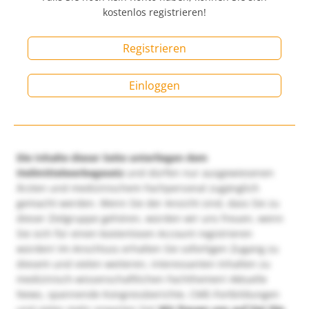
kostenlos registrieren!
Registrieren
Einloggen
Die Inhalte dieser Seite unterliegen dem
Heilmittelwerbegesetz
und dürfen nur ausgewiesenen
Ärzten und medizinischem Fachpersonal zugänglich
gemacht werden. Wenn Sie der Ansicht sind, dass Sie zu
dieser Zielgruppe gehören, würden wir uns freuen, wenn
Sie sich für einen kostenlosen Account registrieren
würden! Im Anschluss erhalten Sie sofortigen Zugang zu
diesem und vielen weiteren, interessanten Inhalten zu
medizinisch-wissenschaftlichen Fachthemen! Aktuelle
News, spannende Kongressberichte, CME-Fortbildungen