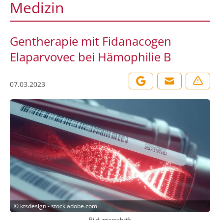
Medizin
Gentherapie mit Fidanacogen
Elaparvovec bei Hämophilie B
07.03.2023
©
ktsdesign - stock.adobe.com
Bildunterschrift