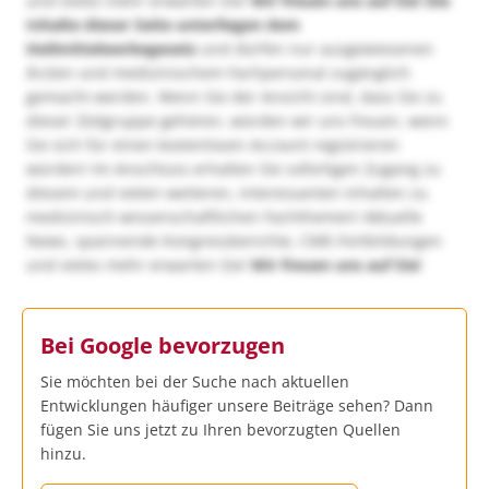
und vieles mehr erwarten Sie!
Wir freuen uns auf Sie!
Die
Inhalte dieser Seite unterliegen dem
Heilmittelwerbegesetz
und dürfen nur ausgewiesenen
Ärzten und medizinischem Fachpersonal zugänglich
gemacht werden. Wenn Sie der Ansicht sind, dass Sie zu
dieser Zielgruppe gehören, würden wir uns freuen, wenn
Sie sich für einen kostenlosen Account registrieren
würden! Im Anschluss erhalten Sie sofortigen Zugang zu
diesem und vielen weiteren, interessanten Inhalten zu
medizinisch-wissenschaftlichen Fachthemen! Aktuelle
News, spannende Kongressberichte, CME-Fortbildungen
und vieles mehr erwarten Sie!
Wir freuen uns auf Sie!
Bei Google bevorzugen
Sie möchten bei der Suche nach aktuellen
Entwicklungen häufiger unsere Beiträge sehen? Dann
fügen Sie uns jetzt zu Ihren bevorzugten Quellen
hinzu.