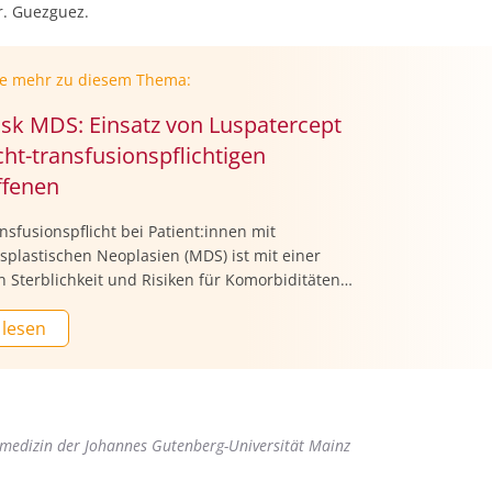
r. Guezguez.
ie mehr zu diesem Thema:
isk MDS: Einsatz von Luspatercept
cht-transfusionspflichtigen
ffenen
nsfusionspflicht bei Patient:innen mit
plastischen Neoplasien (MDS) ist mit einer
 Sterblichkeit und Risiken für Komorbiditäten
n. Bei nicht-transfusionspflichtigen
 lesen
nen könne es sinnvoll sein, die Zeit bis zur
sionspflicht durch eine Behandlung zu
rn, erklärte Prof. Dr. Aristoteles Giagounidis,
Hospital Düsseldorf, im Rahmen eines
ums auf der DGHO-Jahrestagung.
smedizin der Johannes Gutenberg-Universität Mainz