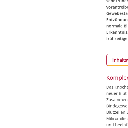
sehr frühe
vorantreib
Gewebestam
Entzündung
normale Bl
Erkenntnis
frühzeitig
Inhalts
Komplex
Das Knoche
neuer Blut
Zusammensp
Bindegeweb
Blutzellen
Mikromilie
und beeinf