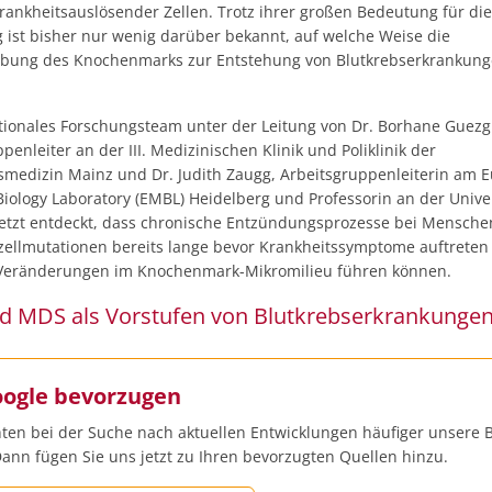
krankheitsauslösender Zellen. Trotz ihrer großen Bedeutung für die
g ist bisher nur wenig darüber bekannt, auf welche Weise die
bung des Knochenmarks zur Entstehung von Blutkrebserkrankun
ationales Forschungsteam unter der Leitung von Dr. Borhane Guezg
penleiter an der III. Medizinischen Klinik und Poliklinik der
tsmedizin Mainz und Dr. Judith Zaugg, Arbeitsgruppenleiterin am 
iology Laboratory (EMBL) Heidelberg und Professorin an der Univer
 jetzt entdeckt, dass chronische Entzündungsprozesse bei Mensche
ellmutationen bereits lange bevor Krankheitssymptome auftreten
 Veränderungen im Knochenmark-Mikromilieu führen können.
d MDS als Vorstufen von Blutkrebserkrankunge
oogle bevorzugen
ten bei der Suche nach aktuellen Entwicklungen häufiger unsere B
ann fügen Sie uns jetzt zu Ihren bevorzugten Quellen hinzu.