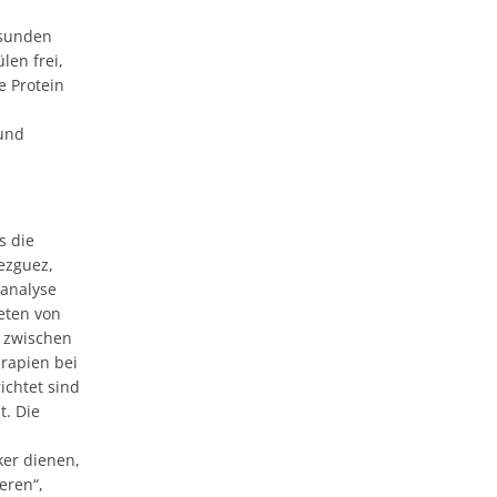
esunden
len frei,
e Protein
 und
s die
uezguez,
nanalyse
eten von
 zwischen
rapien bei
chtet sind
t. Die
ker dienen,
eren“,