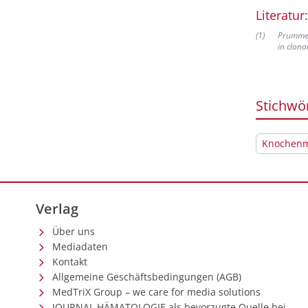
Literatur:
(
1
)
Prummel
in clon
Stichwö
Knochenm
Verlag
Über uns
Mediadaten
Kontakt
Allgemeine Geschäftsbedingungen (AGB)
MedTriX Group – we care for media solutions
JOURNAL HÄMATOLOGIE als bevorzugte Quelle bei