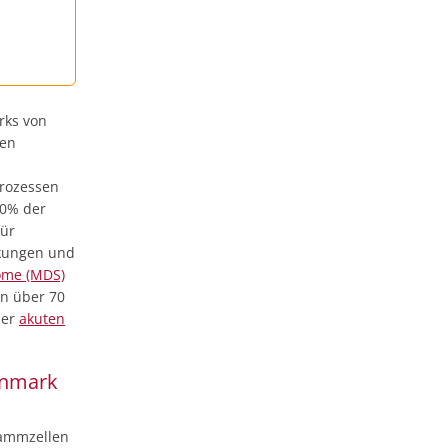
rks von
den
prozessen
30% der
für
nkungen und
ome (MDS)
en über 70
ner
akuten
enmark
tammzellen