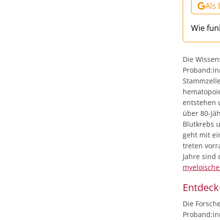
Als
Wie fun
Die Wissen
Proband:in
Stammzelle
hematopoie
entstehen u
über 80-Jäh
Blutkrebs 
geht mit ei
treten vor
Jahre sind 
myeloische
Entdeck
Die Forsch
Proband:in