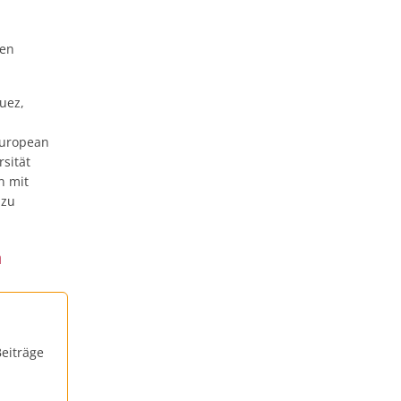
gen
uez,
European
sität
n mit
 zu
n
eiträge