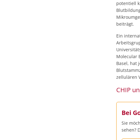
potentiell 
Blutbildun
Mikroumge
beiträgt.
Ein intern
Arbeitsgrup
Universitä
Molecular B
Basel, hat
Blutstammz
zellulären
CHIP un
Bei G
Sie möch
sehen? D