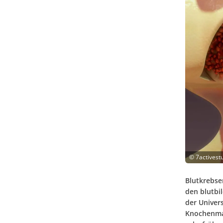
©
7activest
Blutkrebse
den blutbi
der Univer
Knochenmar