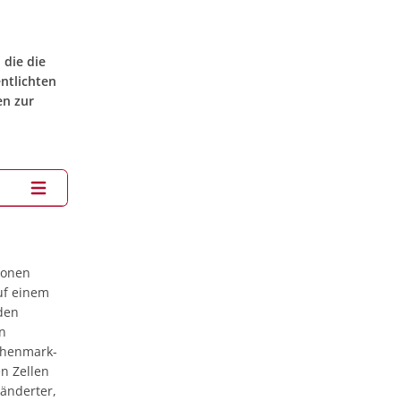
die die
ntlichten
en zur
ionen
uf einem
den
n
chenmark-
n Zellen
änderter,