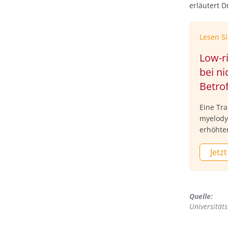
erläutert D
Lesen S
Low-r
bei ni
Betro
Eine Tra
myelodys
erhöhten
verbunde
Jetzt
Betroffe
Transfu
verlänge
Marien 
Quelle:
Symposi
Universität