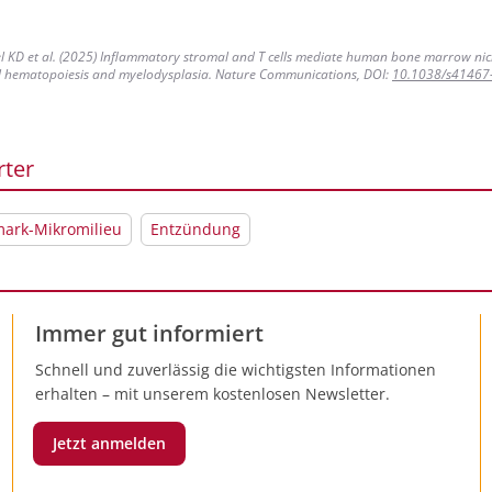
 KD et al. (2025) Inflammatory stromal and T cells mediate human bone marrow ni
al hematopoiesis and myelodysplasia. Nature Communications, DOI:
10.1038/s41467
rter
ark-Mikromilieu
Entzündung
Immer gut informiert
Schnell und zuverlässig die wichtigsten Informationen
erhalten – mit unserem kostenlosen Newsletter.
Jetzt anmelden