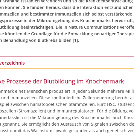
n Krankheitsstadien verändern und so die Krankheitsentwicklung
en können. Sie fanden heraus, dass die Interaktion entzündlicher
mzellen und bestimmter Immunzellen sich selbst verstärkende
sprozesse in der Mikroumgebung des Knochenmarks hervorruft, 
utbildung beeinträchtigen. Die in Nature Communications veröffe
se könnten die Grundlage für die Entwicklung neuartiger Therapi
en Behandlung von Blutkrebs bilden [1].
verzeichnis
e Prozesse der Blutbildung im Knochenmark
nmark eines Menschen produziert in jeder Sekunde mehrere Mill
- und Immunzellen. Diese kontinuierliche Zellerneuerung beruht a
iel zwischen hämatopoetischen Stammzellen, kurz HSC, stützen
szellen (Stromazellen) und Immunregulatoren. Für die Bildung vo
 unerlässlich ist die Mikroumgebung des Knochenmarks, auch Kno
u genannt. Sie ermöglicht den Austausch von Signalen zwischen de
lusst damit das Wachstum sowohl gesunder als auch genetisch ver