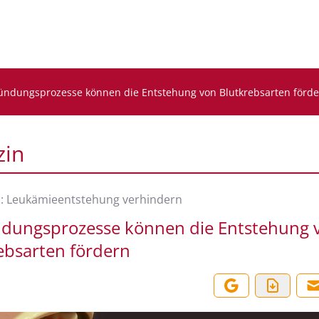
ündungsprozesse können die Entstehung von Blutkrebsarten förd
zin
: Leukämieentstehung verhindern
dungsprozesse können die Entstehung 
ebsarten fördern