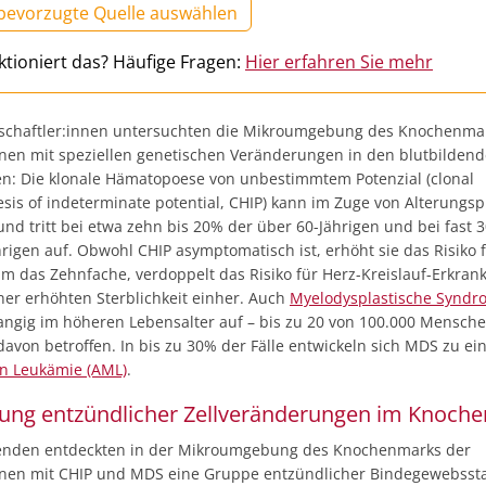
 bevorzugte Quelle auswählen
ktioniert das? Häufige Fragen:
Hier erfahren Sie mehr
schaftler:innen untersuchten die Mikroumgebung des Knochenma
nen mit speziellen genetischen Veränderungen in den blutbilden
n: Die klonale Hämatopoese von unbestimmtem Potenzial (clonal
sis of indeterminate potential, CHIP) kann im Zuge von Alterungs
nd tritt bei etwa zehn bis 20% der über 60-Jährigen und bei fast 
rigen auf. Obwohl CHIP asymptomatisch ist, erhöht sie das Risiko 
um das Zehnfache, verdoppelt das Risiko für Herz-Kreislauf-Erkra
ner erhöhten Sterblichkeit einher. Auch
Myelodysplastische Syndr
rangig im höheren Lebensalter auf – bis zu 20 von 100.000 Mensch
davon betroffen. In bis zu 30% der Fälle entwickeln sich MDS zu ei
n Leukämie (AML)
.
ung entzündlicher Zellveränderungen im Knoch
enden entdeckten in der Mikroumgebung des Knochenmarks der
nen mit CHIP und MDS eine Gruppe entzündlicher Bindegewebss