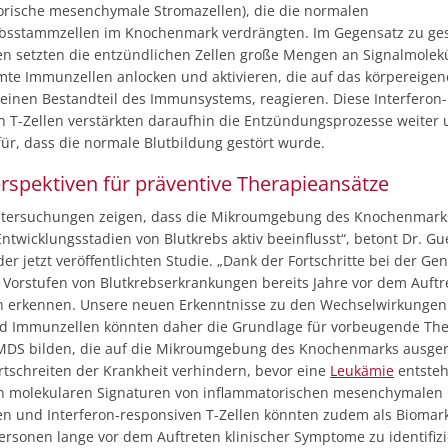
orische mesenchymale Stromazellen), die die normalen
bsstammzellen im Knochenmark verdrängten. Im Gegensatz zu g
en setzten die entzündlichen Zellen große Mengen an Signalmolekü
mte Immunzellen anlocken und aktivieren, die auf das körpereigen
 einen Bestandteil des Immunsystems, reagieren. Diese Interferon-
n T-Zellen verstärkten daraufhin die Entzündungsprozesse weiter
für, dass die normale Blutbildung gestört wurde.
rspektiven für präventive Therapieansätze
tersuchungen zeigen, dass die Mikroumgebung des Knochenmark
ntwicklungsstadien von Blutkrebs aktiv beeinflusst“, betont Dr. G
der jetzt veröffentlichten Studie. „Dank der Fortschritte bei der Ge
 Vorstufen von Blutkrebserkrankungen bereits Jahre vor dem Auftr
erkennen. Unsere neuen Erkenntnisse zu den Wechselwirkungen
d Immunzellen könnten daher die Grundlage für vorbeugende The
MDS bilden, die auf die Mikroumgebung des Knochenmarks ausgeri
rtschreiten der Krankheit verhindern, bevor eine
Leukämie
entsteh
n molekularen Signaturen von inflammatorischen mesenchymalen
en und Interferon-responsiven T-Zellen könnten zudem als Biomar
ersonen lange vor dem Auftreten klinischer Symptome zu identifizi