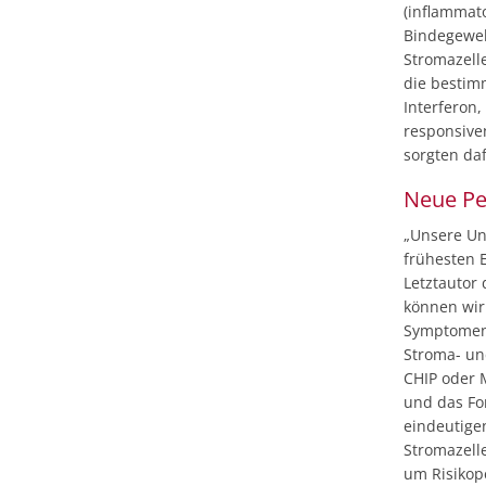
(inflammat
Bindegewe
Stromazell
die bestim
Interferon,
responsive
sorgten da
Neue Pe
„Unsere Un
frühesten E
Letztautor 
können wir
Symptomen 
Stroma- un
CHIP oder 
und das Fo
eindeutige
Stromazell
um Risikop