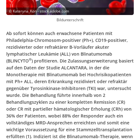
©
Kateryna_Kon - stock.adobe.com
Bildunterschrift
Ab sofort können auch erwachsene Patienten mit
Philadelphia-Chromosom-positiver (Ph+), CD19-positiver,
rezidivierter oder refraktärer B-Vorläufer akuter
lymphatischer Leukämie (ALL) von Blinatumomab
®
(BLINCYTO
) profitieren. Die Zulassungserweiterung basiert
auf den Daten der Studie ALCANTARA, in der die
Monotherapie mit Blinatumomab bei Hochrisikopatienten
mit Ph+ ALL, deren Erkrankung rezidiviert oder refraktär
gegenüber Tyrosinkinase-Inhibitoren (TKI) war, untersucht
wurde. Die Behandlung führte innerhalb von 2
Behandlungszyklen zu einer kompletten Remission (CR)
oder CR mit partieller hämatologischer Erholung (CRh) von
36% der Patienten, wobei 88% der Responder auch ein
vollständiges MRD-Ansprechen erreichten und somit eine
wichtige Voraussetzung für eine Stammzelltransplantation
erfüllten (1). Indiziert ist die Blinatumomab-Therapie, wenn