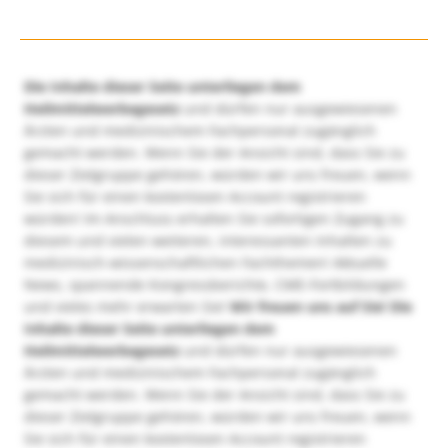
Die Inhalte dieser Seite unterliegen dem
Heilmittelwerbegesetz
und dürfen nur ausgewiesenen
Ärzten und medizinischem Fachpersonal zugänglich
gemacht werden. Wenn Sie der Ansicht sind, dass Sie zu
dieser Zielgruppe gehören, würden wir uns freuen, wenn
Sie sich für einen kostenlosen Account registrieren
würden! Im Anschluss erhalten Sie sofortigen Zugang zu
diesem und vielen weiteren, interessanten Inhalten zu
medizinisch-wissenschaftlichen Fachthemen! Aktuelle
News, spannende Kongressberichte, CME-Fortbildungen
und vieles mehr erwarten Sie!
Wir freuen uns auf Sie!
Die
Inhalte dieser Seite unterliegen dem
Heilmittelwerbegesetz
und dürfen nur ausgewiesenen
Ärzten und medizinischem Fachpersonal zugänglich
gemacht werden. Wenn Sie der Ansicht sind, dass Sie zu
dieser Zielgruppe gehören, würden wir uns freuen, wenn
Sie sich für einen kostenlosen Account registrieren