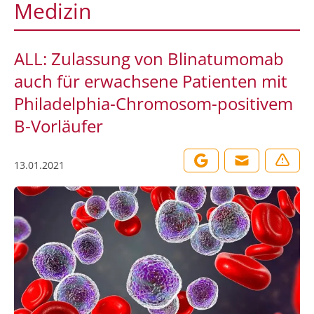
Medizin
ALL: Zulassung von Blinatumomab
auch für erwachsene Patienten mit
Philadelphia-Chromosom-positivem
B-Vorläufer
13.01.2021