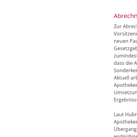
Abrechn
Zur Abrec
Vorsitzen
neuen Pau
Gesetzgeb
zumindest
dass die 
Sonderken
Aktuell a
Apotheken
Umsetzung
Ergebniss
Laut Hubm
Apotheken
Übergangs
endgültig