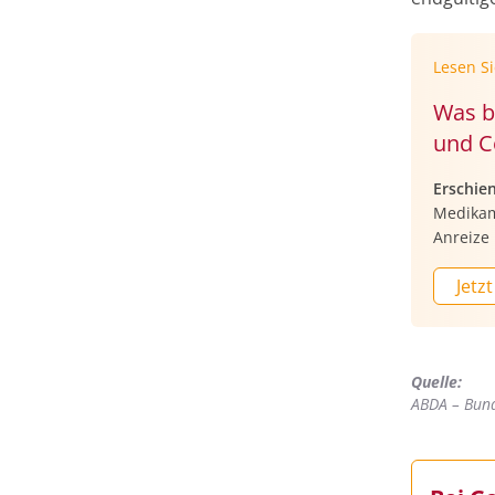
Lesen S
Was b
und C
Erschie
Medikam
Anreize
Jetzt
Quelle:
ABDA – Bund