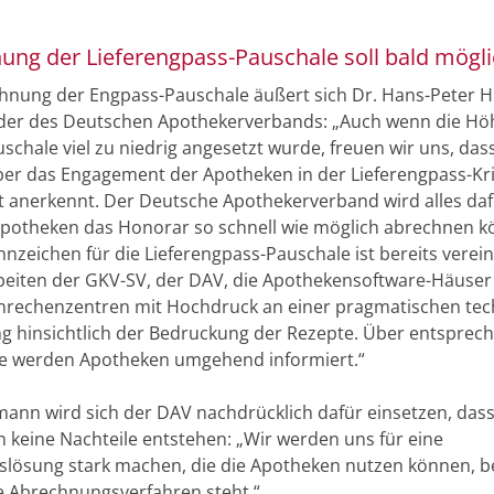
ung der Lieferengpass-Pauschale soll bald mögli
hnung der Engpass-Pauschale äußert sich Dr. Hans-Peter
der des Deutschen Apothekerverbands: „Auch wenn die Hö
schale viel zu niedrig angesetzt wurde, freuen wir uns, das
er das Engagement der Apotheken in der Lieferengpass-Kr
 anerkennt. Der Deutsche Apothekerverband wird alles daf
Apotheken das Honorar so schnell wie möglich abrechnen k
nzeichen für die Lieferengpass-Pauschale ist bereits verein
rbeiten der GKV-SV, der DAV, die Apothekensoftware-Häuser
rechenzentren mit Hochdruck an einer pragmatischen tec
 hinsichtlich der Bedruckung der Rezepte. Über entsprec
e werden Apotheken umgehend informiert.“
ann wird sich der DAV nachdrücklich dafür einsetzen, das
 keine Nachteile entstehen: „Wir werden uns für eine
lösung stark machen, die die Apotheken nutzen können, b
e Abrechnungsverfahren steht.“