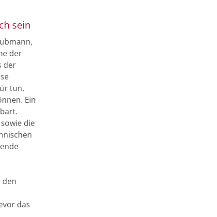
ch sein
 Hubmann,
he der
s der
ise
ür tun,
önnen. Ein
bart.
 sowie die
hnischen
hende
s den
evor das