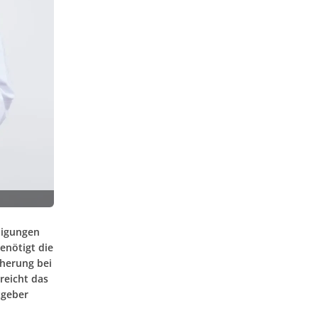
nigungen
benötigt die
cherung bei
reicht das
tgeber