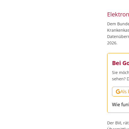
Elektro
Dem Bundes
Krankenkas
Datenüberm
2026.
Bei G
Sie möch
sehen? D
Als
Wie fun
Der BVL rä