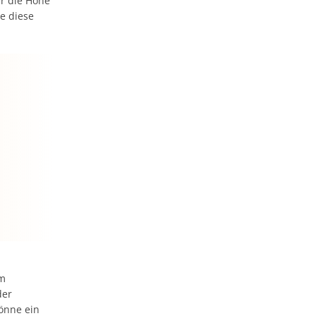
r die Höhe
e diese
em
der
önne ein