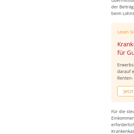
Übermittlu
der Beiträ
beim Lohns
Lesen S
Krank
für G
Erwerbs
darauf 
Renten-
Bundesk
Jetzt
Sozialmi
Anpassu
sogenan
gesetzl
Für die st
5.512,50
Einkommens
Grenze 
erforderlic
darüber
Krankenkas