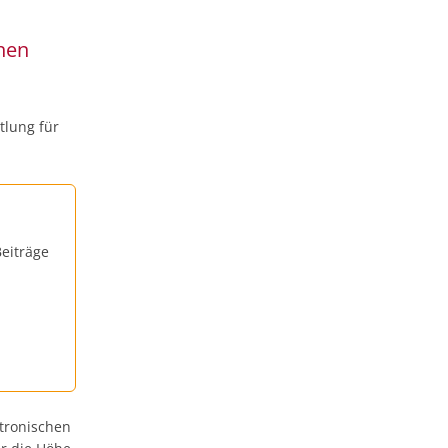
hen
tlung für
eiträge
ktronischen