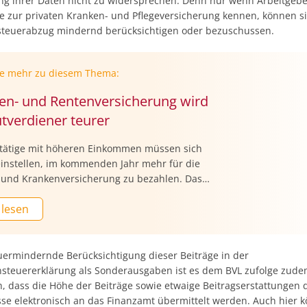
ng ihrer Daten nicht zu widersprechen. Denn nur wenn Arbeitgebe
ge zur privaten Kranken- und Pflegeversicherung kennen, können si
teuerabzug mindernd berücksichtigen oder bezuschussen.
ie mehr zu diesem Thema:
en- und Rentenversicherung wird
utverdiener teurer
tätige mit höheren Einkommen müssen sich
einstellen, im kommenden Jahr mehr für die
 und Krankenversicherung zu bezahlen. Das
abinett billigte einen Verordnungsentwurf des
 lesen
nisteriums, der jährlich vorgesehene
ngen der Rechengrößen dafür festlegt. Die
nte Beitragsbemessungsgrenze für die
iche Krankenversicherung soll demnach von
euermindernde Berücksichtigung dieser Beiträge in der
 Euro auf 5.812,50 Euro steigen. Bis zu dieser
teuererklärung als Sonderausgaben ist es dem BVL zufolge zud
des Monatsgehalts werden Beiträge fällig, vom
h, dass die Höhe der Beiträge sowie etwaige Beitragserstattungen 
 liegenden Gehalt werden dann keine Beiträge
se elektronisch an das Finanzamt übermittelt werden. Auch hier k