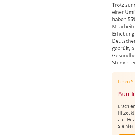
Trotz zun
einer Umf
haben 55%
Mitarbeit
Erhebung d
Deutschen
geprüft, o
Gesundhei
Studiente
Lesen S
Bündn
Erschie
Hitzeak
auf, Hi
Sie hier