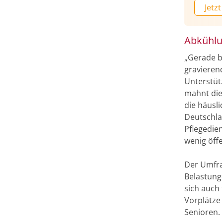
Jetzt
Abkühlu
„Gerade b
gravieren
Unterstüt
mahnt die
die häusl
Deutschl
Pflegedie
wenig öff
Der Umfra
Belastung
sich auch
Vorplätze
Senioren.