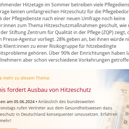
ehmender Hitzetage im Sommer betreiben viele Pflegediens
rage keinen umfangreichen Hitzeschutz für die Pflegebedürf
 der Pflegedienste nach einer neuen Umfrage noch keine
er:innen zum Thema Hitzeschutzmaßnahmen geschult, wie 
er Stiftung Zentrum für Qualität in der Pflege (ZQP) zeigt, 
 Presse-Agentur vorliegt. 28% geben an, bei ihnen würde n
b Klient:innen zu einer Risikogruppe für hitzebedingte
tsprobleme gehören. Über 90% der Einrichtungen haben l
ilnehmern aber schon verschiedene Vorkehrungen getroffe
ie mehr zu diesem Thema:
is fordert Ausbau von Hitzeschutz
nen am 05.06.2024
•
Anlässlich des bundesweiten
tionstags rufen Vertreter aus dem Gesundheitswesen dazu
tzeschutz in Deutschland konsequenter umzusetzen. Erfahren
 mehr!