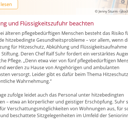
 lesen
© Jenny Sturm - sto
ng und Flüssigkeitszufuhr beachten
ei älteren pflegebedürftigen Menschen besteht das Risiko f
de hitzebedingte Gesundheitsprobleme – vor allem, wenn di
zung für Hitzeschutz, Abkühlung und Flüssigkeitsaufnahme f
 Stiftung. Deren Chef Ralf Suhr fordert ein verstärktes Aug
iche Pflege. „Denn etwa vier von fünf pflegebedürftigen Men
and werden zu Hause von Angehörigen und ambulanten
nsten versorgt. Leider gibt es dafür beim Thema Hitzeschut
entliche Wahrnehmung.“
ge zufolge leidet auch das Personal unter hitzebedingten
en – etwa an körperlicher und geistiger Erschöpfung. Suhr 
 für Verschattungsmöglichkeiten von Wohnungen aus, für s
 und beschattete Sitzgelegenheiten im Umfeld der Seniori