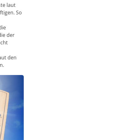
te laut
tigen. So
die
die der
icht
aut den
n.