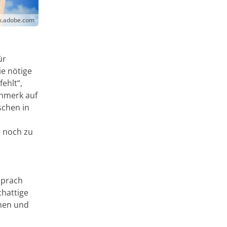
ck.adobe.com
ür
e nötige
ehlt“,
enmerk auf
schen in
z noch zu
sprach
chattige
nnen und