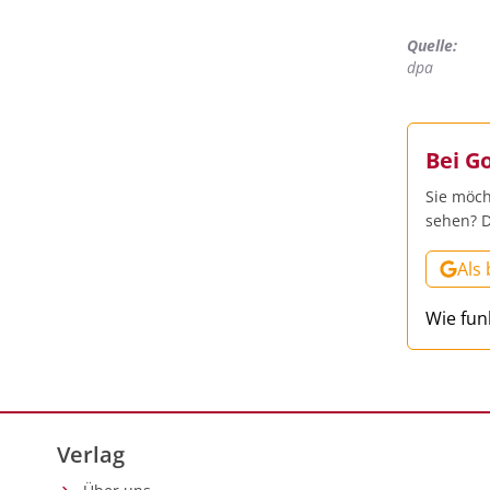
Quelle:
dpa
Bei G
Sie möch
sehen? D
Als
Wie fun
Verlag