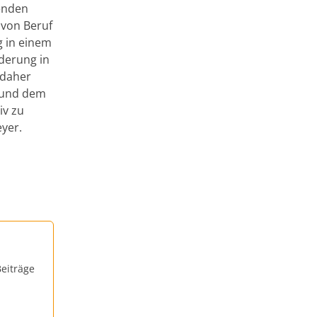
genden
 von Beruf
g in einem
nderung in
 daher
 und dem
iv zu
eyer.
eiträge