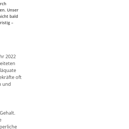
rch
en. Unser
icht bald
istig –
ahr 2022
eiteten
adäquate
kräfte oft
n und
Gehalt.
e
perliche