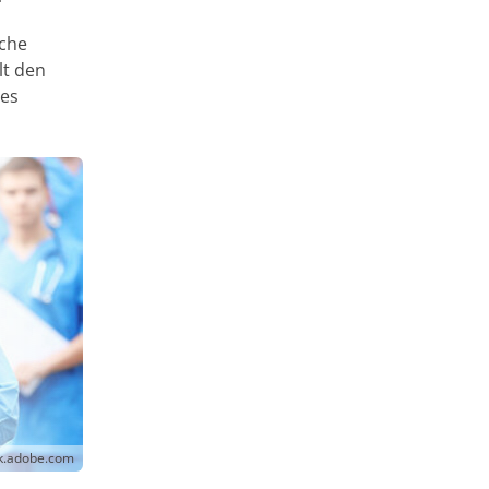
iche
lt den
res
ck.adobe.com