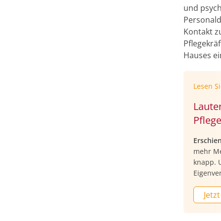
und psych
Personald
Kontakt z
Pflegekrä
Hauses e
Lesen S
Laute
Pflege
Erschie
mehr Men
knapp. 
Eigenve
Jetzt