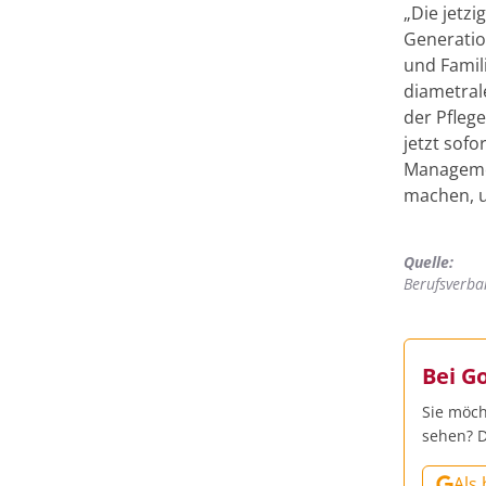
„Die jetz
Generatio
und Famil
diametral
der Pfleg
jetzt so
Managemen
machen, u
Quelle:
Berufsverba
Bei G
Sie möch
sehen? D
Als