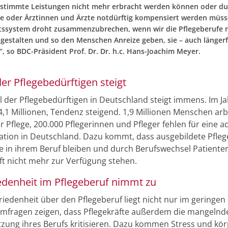
estimmte Leistungen nicht mehr erbracht werden können oder du
e oder Ärztinnen und Ärzte notdürftig kompensiert werden müss
ssystem droht zusammenzubrechen, wenn wir die Pflegeberufe n
 gestalten und so den Menschen Anreize geben, sie – auch längerfr
, so BDC-Präsident Prof. Dr. Dr. h.c. Hans-Joachim Meyer.
er Pflegebedürftigen steigt
l der Pflegebedürftigen in Deutschland steigt immens. Im J
4,1 Millionen, Tendenz steigend. 1,9 Millionen Menschen arb
r Pflege, 200.000 Pflegerinnen und Pfleger fehlen für eine 
uation in Deutschland. Dazu kommt, dass ausgebildete Pflege
ge in ihrem Beruf bleiben und durch Berufswechsel Patiente
ft nicht mehr zur Verfügung stehen.
edenheit im Pflegeberuf nimmt zu
iedenheit über den Pflegeberuf liegt nicht nur im geringen 
Umfragen zeigen, dass Pflegekräfte außerdem die mangelnd
zung ihres Berufs kritisieren. Dazu kommen Stress und kör