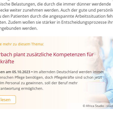
ische Belastungen, die durch die immer dünner werdende
ecke weiter zunehmen werden. Auch der gute und persönl
u den Patienten durch die angespannte Arbeitssituation feh
ften. Zudem wollen sie stärker in Entscheidungsprozesse ih
ingebunden werden.
ie mehr zu diesem Thema:
rbach plant zusätzliche Kompetenzen für
kräfte
nen am 05.10.2023
•
Im alternden Deutschland werden immer
schen Pflege benötigen, doch Pflegekräfte sind schon jetzt
Um Personal zu gewinnen, soll der Beruf mehr
rantwortung ermöglichen.
 lesen
© Africa Studio - sto