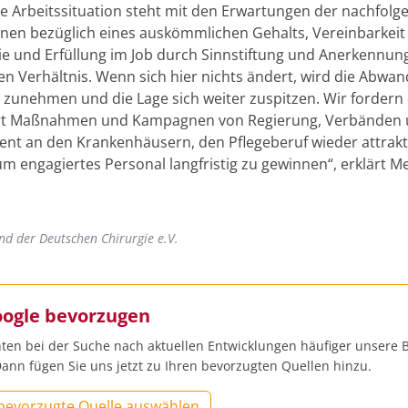
ige Arbeitssituation steht mit den Erwartungen der nachfol
nen bezüglich eines auskömmlichen Gehalts, Vereinbarkeit
ie und Erfüllung im Job durch Sinnstiftung und Anerkennun
en Verhältnis. Wenn sich hier nichts ändert, wird die Abwa
e zunehmen und die Lage sich weiter zuspitzen. Wir fordern
fort Maßnahmen und Kampagnen von Regierung, Verbänden
t an den Krankenhäusern, den Pflegeberuf wieder attrakt
m engagiertes Personal langfristig zu gewinnen“, erklärt M
nd der Deutschen Chirurgie e.V.
oogle bevorzugen
ten bei der Suche nach aktuellen Entwicklungen häufiger unsere B
ann fügen Sie uns jetzt zu Ihren bevorzugten Quellen hinzu.
 bevorzugte Quelle auswählen