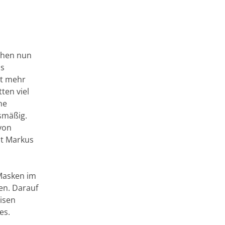
ehen nun
us
ht mehr
ten viel
ne
smäßig.
von
nt Markus
 Masken im
en. Darauf
eisen
es.