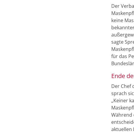
Der Verba
Maskenpfl
keine Mas
bekannter
außergewö
sagte Spr
Maskenpfl
für das P
Bundeslän
Ende de
Der Chef 
sprach sic
„Keiner k
Maskenpfl
Während d
entscheid
aktuellen