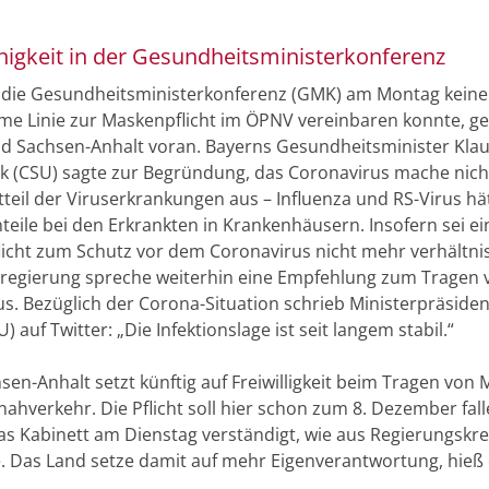
nigkeit in der Gesundheitsministerkonferenz
ie Gesundheitsministerkonferenz (GMK) am Montag keine
e Linie zur Maskenpflicht im ÖPNV vereinbaren konnte, g
d Sachsen-Anhalt voran. Bayerns Gesundheitsminister Kla
k (CSU) sagte zur Begründung, das Coronavirus mache nic
teil der Viruserkrankungen aus – Influenza und RS-Virus hät
teile bei den Erkrankten in Krankenhäusern. Insofern sei ei
icht zum Schutz vor dem Coronavirus nicht mehr verhältni
sregierung spreche weiterhin eine Empfehlung zum Tragen 
s. Bezüglich der Corona-Situation schrieb Ministerpräside
) auf Twitter: „Die Infektionslage ist seit langem stabil.“
sen-Anhalt setzt künftig auf Freiwilligkeit beim Tragen von
ahverkehr. Die Pflicht soll hier schon zum 8. Dezember fall
das Kabinett am Dienstag verständigt, wie aus Regierungskr
e. Das Land setze damit auf mehr Eigenverantwortung, hieß 