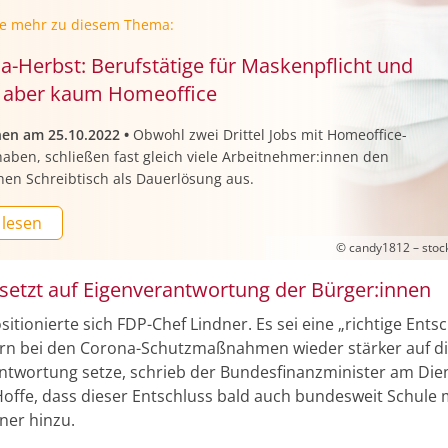
ie mehr zu diesem Thema:
a-Herbst: Berufstätige für Maskenpflicht und
, aber kaum Homeoffice
nen am 25.10.2022
•
Obwohl zwei Drittel Jobs mit Homeoffice-
aben, schließen fast gleich viele Arbeitnehmer:innen den
hen Schreibtisch als Dauerlösung aus.
 lesen
© candy1812 – stoc
 setzt auf Eigenverantwortung der Bürger:innen
itionierte sich FDP-Chef Lindner. Es sei eine „richtige Ents
rn bei den Corona-Schutzmaßnahmen wieder stärker auf d
ntwortung setze, schrieb der Bundesfinanzminister am Die
„Hoffe, dass dieser Entschluss bald auch bundesweit Schule 
ner hinzu.