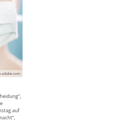
k.adobe.com
cheidung“,
ie
nstag auf
macht“,