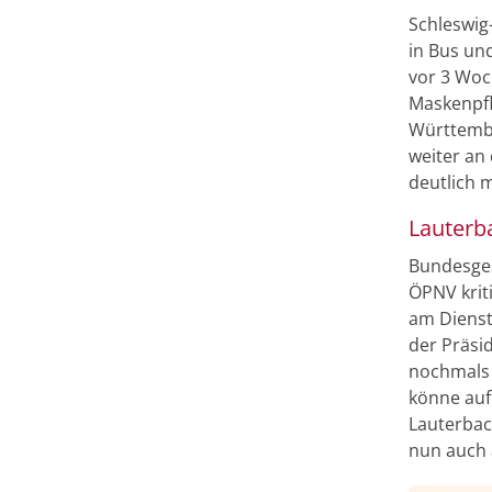
Schleswig
in Bus un
vor 3 Woch
Maskenpfl
Württemb
weiter an
deutlich 
Lauterb
Bundesges
ÖPNV kriti
am Dienst
der Präsi
nochmals 
könne auf
Lauterbac
nun auch 