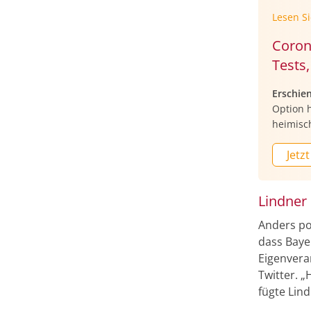
Lesen S
Coron
Tests
Erschie
Option h
heimisc
Jetzt
Lindner
Anders pos
dass Baye
Eigenvera
Twitter. 
fügte Lind