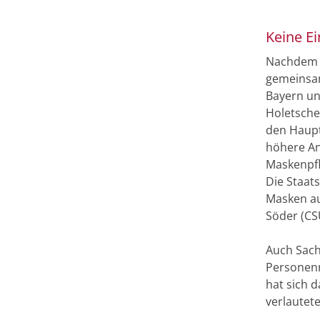
Keine Ei
Nachdem d
gemeinsam
Bayern un
Holetsche
den Haupt
höhere An
Maskenpfl
Die Staat
Masken au
Söder (CSU
Auch Sach
Personenn
hat sich 
verlautet