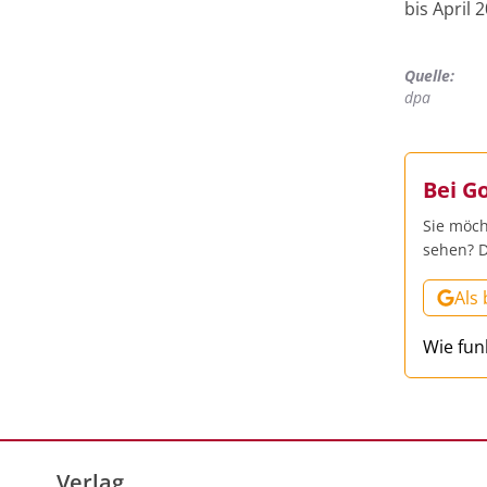
bis April 
Quelle:
dpa
Bei G
Sie möch
sehen? D
Als
Wie fun
Verlag