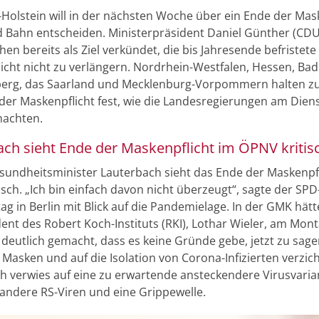
-Holstein will in der nächsten Woche über ein Ende der Mas
d Bahn entscheiden. Ministerpräsident Daniel Günther (CDU
en bereits als Ziel verkündet, die bis Jahresende befristete
icht nicht zu verlängern. Nordrhein-Westfalen, Hessen, Bad
erg, das Saarland und Mecklenburg-Vorpommern halten z
 der Maskenpflicht fest, wie die Landesregierungen am Dien
machten.
ach sieht Ende der Maskenpflicht im ÖPNV kritis
undheitsminister Lauterbach sieht das Ende der Maskenpfl
sch. „Ich bin einfach davon nicht überzeugt“, sagte der SPD-
ag in Berlin mit Blick auf die Pandemielage. In der GMK hät
dent des Robert Koch-Instituts (RKI), Lothar Wieler, am Mon
deutlich gemacht, dass es keine Gründe gebe, jetzt zu sag
 Masken und auf die Isolation von Corona-Infizierten verzic
h verwies auf eine zu erwartende ansteckendere Virusvaria
andere RS-Viren und eine Grippewelle.