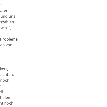
e
naten
rund uns
nszahlen
wird“,
f Probleme
zen von
kert,
zichten.
 noch
.
elbst
ach dem
cht noch