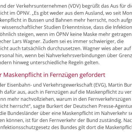
nd der Verkehrsunternehmen (VDV) begrüßt das Aus für di
icht im ÖPNV. „Es gibt weder aus dem Ausland, wo seit Mo
kenpflicht in Bussen und Bahnen mehr herrscht, noch aufg
 wissenschaftlicher Studien Erkenntnisse, dass die Infektio
hnlich steigen, wenn im ÖPNV keine Maske mehr getragen 
echer Lars Wagner. Zudem sei es immer schwieriger, die
icht auch tatsächlich durchzusetzen. Wagner wies aber au
ersonal hin, wenn bei Nahverkehrsverbindungen über Gren
dern hinweg unterschiedliche Regeln gelten.
r Maskenpflicht in Fernzügen gefordert
der Eisenbahn- und Verkehrsgewerkschaft (EVG), Martin Bur
h dafür aus, auch in Fernzügen auf die Maskenpflicht zu ver
ann mehr nachvollziehen, warum in den Fernverkehrszügen
icht herrscht“, sagte Burkert der Deutschen Presse-Agentur
ie Bundesländer über eine Maskenpflicht im Nahverkehr s
en können, ist für den Fernverkehr der Bund zuständig. N
 Infektionsschutzgesetz des Bundes gilt dort die Maskenpfli