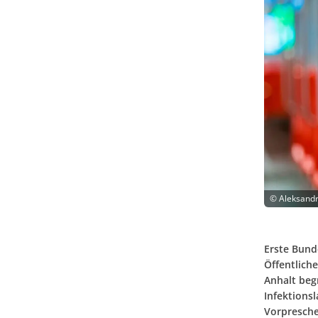
©
Aleksandr
Erste Bund
Öffentlich
Anhalt beg
Infektions
Vorpresche