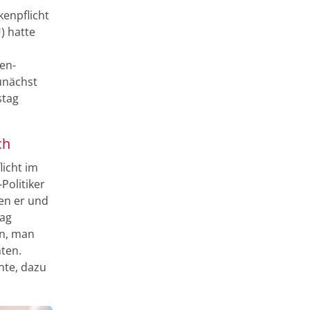
kenpflicht
) hatte
en-
unächst
stag
ch
icht im
Politiker
ten er und
tag
en, man
hten.
nte, dazu