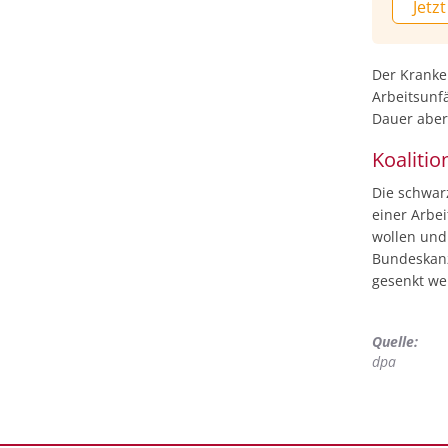
Jetzt
spürbar 
Krankhe
Praxisb
Wartezi
Der Kranke
Menschen
Arbeitsunf
gehen, 
Dauer aber 
zu mehr
Koalitio
einfach
Die schwarz
einer Arbe
wollen und
Bundeskanz
gesenkt we
Quelle:
dpa