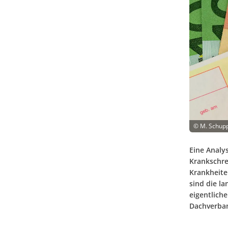
©
M. Schupp
Eine Analy
Krankschre
Krankheite
sind die l
eigentlich
Dachverba