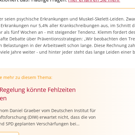
er seien psychische Erkrankungen und Muskel-Skelett-Leiden. Zw
 Erkrankungen nur 5,4% aller Krankschreibungen aus, im Schnitt d
r als fünf Wochen an - mit steigender Tendenz. Klemm fordert d
hafte Debatte über Präventionsstrategien: „Wir beobachten den Tr
n Belastungen in der Arbeitswelt schon lange. Diese Rechnung zah
viele Jahre weiter - und hinter jeder steht das lange Leiden einer 
ie mehr zu diesem Thema:
Regelung könnte Fehlzeiten
en
nom Daniel Graeber vom Deutschen Institut für
ftsforschung (DIW) erwartet nicht, dass die von
nd SPD geplanten Verschärfungen bei
hreibungen den Krankenstand in Deutschland