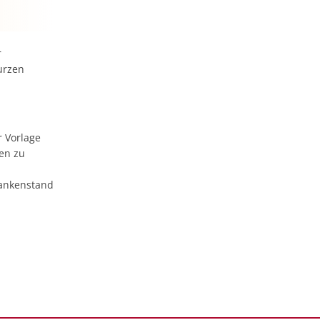
r
urzen
r Vorlage
hen zu
rankenstand