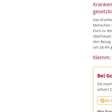
Kranken
gesetzl
Das Kranke
Menschen mi
Euro zu de
überhaupt, 
den Bezug 
um 24,4% g
Klemm: 
Bei G
Sie möch
sehen? D
Als
Wie fun