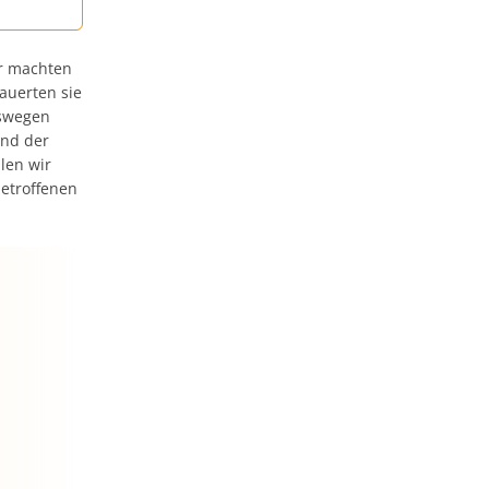
ar machten
auerten sie
eswegen
end der
len wir
betroffenen