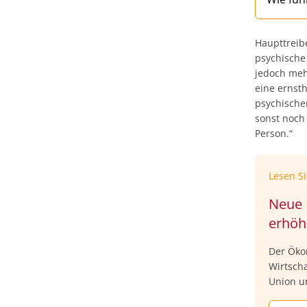
Haupttreib
psychische
jedoch meh
eine ernst
psychische
sonst noch 
Person.“
Lesen S
Neue 
erhöh
Der Öko
Wirtscha
Union u
Kranksc