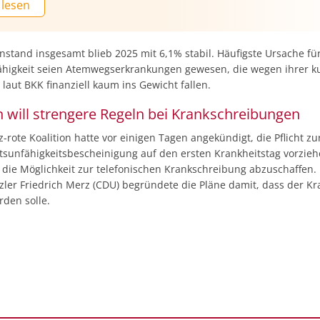
 lesen
senken. Eine Attestpflicht ab dem ersten
itstag könne stattdessen zu mehr
esuchen führen und Ansteckungsrisiken in
mmern erhöhen. „Sollte dies dazu führen, dass
nstand insgesamt blieb 2025 mit 6,1% stabil. Häufigste Ursache fü
 trotz leichter Infekte an den Arbeitsplatz
ähigkeit seien Atemwegserkrankungen gewesen, die wegen ihrer k
könnten Ansteckungen am Arbeitsplatz am Ende
laut BKK finanziell kaum ins Gewicht fallen.
 Fehltagen führen, als wenn diese Beschäftigten
n will strengere Regeln bei Krankschreibungen
 zu Hause geblieben wären“, warnt Graeber.
-rote Koalition hatte vor einigen Tagen angekündigt, die Pflicht zu
itsunfähigkeitsbescheinigung auf den ersten Krankheitstag vorzie
 die Möglichkeit zur telefonischen Krankschreibung abzuschaffen.
ler Friedrich Merz (CDU) begründete die Pläne damit, dass der K
rden solle.