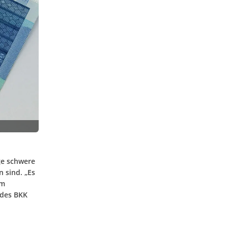
ge schwere
 sind. „Es
um
 des BKK