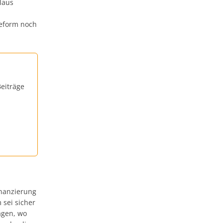
laus
Reform noch
eiträge
inanzierung
 sei sicher
agen, wo