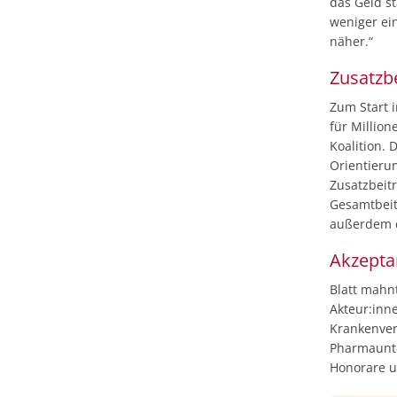
das Geld st
weniger ei
näher.“
Zusatzbe
Zum Start i
für Million
Koalition. 
Orientierun
Zusatzbeit
Gesamtbeit
außerdem d
Akzepta
Blatt mahn
Akteur:inn
Krankenver
Pharmaunte
Honorare u