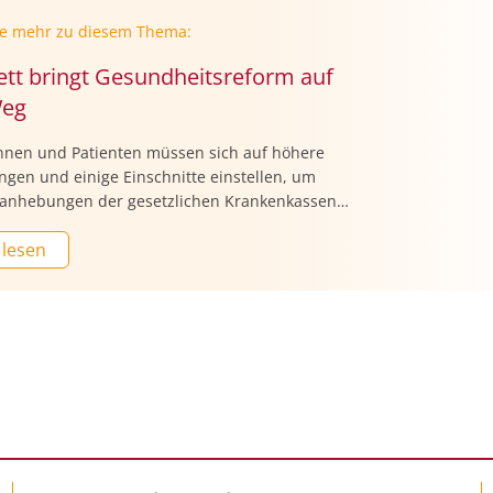
ie mehr zu diesem Thema:
ett bringt Gesundheitsreform auf
Weg
innen und Patienten müssen sich auf höhere
ngen und einige Einschnitte einstellen, um
sanhebungen der gesetzlichen Krankenkassen
eiden. Das Bundeskabinett brachte
 lesen
spläne von Gesundheitsministerin Nina Warken
uf den Weg, die dazu auch Ausgabenbremsen
en, Kliniken und Pharmaherstellern vorsehen.
tzten Änderungen soll der „Puffer" gegen höhere
 kleiner ausfallen als zuerst geplant. Die Kassen
ieren gegen Kürzungen von Steuermitteln.