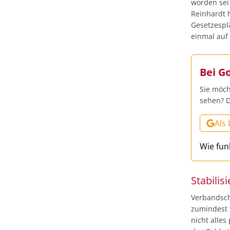
worden sei
Reinhardt 
Gesetzespl
einmal auf 
Bei G
Sie möch
sehen? D
Als
Wie fun
Stabilis
Verbandsch
zumindest f
nicht alle