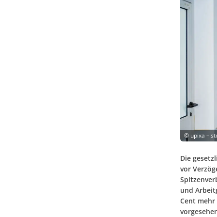
©
upixa – s
Die gesetz
vor Verzög
Spitzenver
und Arbeitg
Cent mehr 
vorgesehen