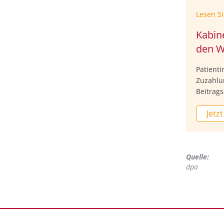
Lesen S
Kabin
den 
Patient
Zuzahlu
Beitrag
zu verm
Jetzt
Gesetze
(CDU) a
bei Prax
Nach le
Quelle:
Beiträge
dpa
protest