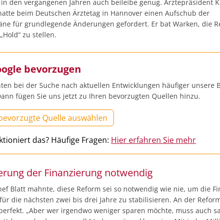
 in den vergangenen Jahren auch beileibe genug. Ärztepräsident K
hatte beim Deutschen Ärztetag in Hannover einen Aufschub der
äne für grundlegende Änderungen gefordert. Er bat Warken, die 
„Hold“ zu stellen.
oogle bevorzugen
ten bei der Suche nach aktuellen Entwicklungen häufiger unsere B
ann fügen Sie uns jetzt zu Ihren bevorzugten Quellen hinzu.
 bevorzugte Quelle auswählen
ktioniert das? Häufige Fragen:
Hier erfahren Sie mehr
ierung der Finanzierung notwendig
ef Blatt mahnte, diese Reform sei so notwendig wie nie, um die F
ür die nächsten zwei bis drei Jahre zu stabilisieren. An der Reform
s perfekt. „Aber wer irgendwo weniger sparen möchte, muss auch s