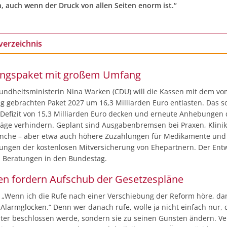
n, auch wenn der Druck von allen Seiten enorm ist.“
verzeichnis
ungspaket mit großem Umfang
ndheitsministerin Nina Warken (CDU) will die Kassen mit dem vo
g gebrachten Paket 2027 um 16,3 Milliarden Euro entlasten. Das so
 Defizit von 15,3 Milliarden Euro decken und erneute Anhebungen 
räge verhindern. Geplant sind Ausgabenbremsen bei Praxen, Klini
che – aber etwa auch höhere Zuzahlungen für Medikamente und
ungen der kostenlosen Mitversicherung von Ehepartnern. Der En
 Beratungen in den Bundestag.
nen fordern Aufschub der Gesetzespläne
e: „Wenn ich die Rufe nach einer Verschiebung der Reform höre, da
 Alarmglocken.“ Denn wer danach rufe, wolle ja nicht einfach nur, 
ter beschlossen werde, sondern sie zu seinen Gunsten ändern. V