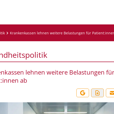
tik
Krankenkassen lehnen weitere Belastungen für Patient:inne
dheitspolitik
nkassen lehnen weitere Belastungen fü
t:innen ab