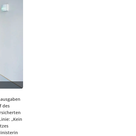
tsausgaben
f des
rsicherten
inie: „Kein
etzes
inisterin