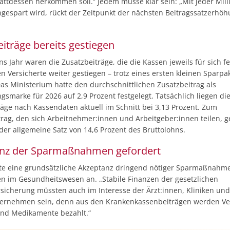
attdessen herkommen soll.“ Jedem müsse klar sein: „Mit jeder Milli
ngespart wird, rückt der Zeitpunkt der nächsten Beitragssatzerhö
iträge bereits gestiegen
ns Jahr waren die Zusatzbeiträge, die die Kassen jeweils für sich fe
en Versicherte weiter gestiegen – trotz eines ersten kleinen Sparpa
Das Ministerium hatte den durchschnittlichen Zusatzbeitrag als
gsmarke für 2026 auf 2,9 Prozent festgelegt. Tatsächlich liegen di
räge nach Kassendaten aktuell im Schnitt bei 3,13 Prozent. Zum
rag, den sich Arbeitnehmer:innen und Arbeitgeber:innen teilen, g
er allgemeine Satz von 14,6 Prozent des Bruttolohns.
nz der Sparmaßnahmen gefordert
te eine grundsätzliche Akzeptanz dringend nötiger Sparmaßnahme
en im Gesundheitswesen an. „Stabile Finanzen der gesetzlichen
sicherung müssten auch im Interesse der Ärzt:innen, Kliniken und
rnehmen sein, denn aus den Krankenkassenbeiträgen werden Ve
nd Medikamente bezahlt.“