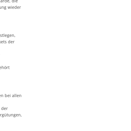
arde, die
hung wieder
stlegen,
kets der
e
ehört
n bei allen
 der
rgütungen,