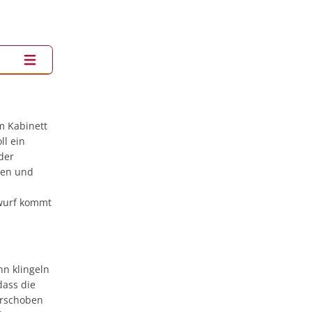
m Kabinett
ll ein
der
ken und
twurf kommt
nn klingeln
dass die
erschoben