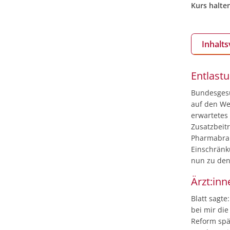
Kurs halte
Inhalts
Entlast
Bundesgesu
auf den We
erwartetes
Zusatzbeit
Pharmabran
Einschränk
nun zu den
Ärzt:in
Blatt sagt
bei mir die
Reform spä