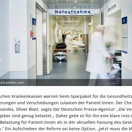
tock.adobe.com
lichen Krankenkassen warnen beim Sparpaket für die Gesundhei
erungen und Verschiebungen zulasten der Patient:innen. Der Che
bandes, Oliver Blatt, sagte der Deutschen Presse-Agentur: „Die Ve
eber sind genug belastet.„ Daher gebe es für ihn eine klare rote L
Belastung für Patient:innen als in der aktuellen Fassung des Ges
.“ Ein Aufschieben der Reform sei keine Option. „Jetzt muss die M