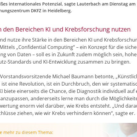
oßes internationales Potenzial, sagte Lauterbach am Dienstag a
hungszentrum DKFZ in Heidelberg.
in den Bereichen KI und Krebsforschung nutzen
nd nutze ihre Stärke in den Bereichen KI und Krebsforschu
Mittels „Confidential Computing“ – ein Konzept für die sich
g von Daten – soll es in Zukunft zudem möglich sein, hohe
tz-Standards und KI-Entwicklung zusammen zu bringen.
Vorstandsvorsitzende Michael Baumann betonte, „Künstlic
z ist eine Revolution, ist ein Durchbruch, den wir systemati
I biete einerseits die Chance, die Diagnostik individuell auf
 anzupassen, andererseits lerne man durch die Möglichkeit
ertung enorm viel darüber, wie Krebs entsteht. „Und dar
chlüsse ziehen, wie wir Krebs verhindern können“, sagte er.
ie mehr zu diesem Thema: