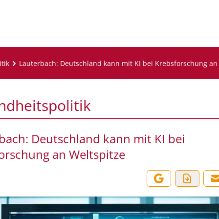
tik
Lauterbach: Deutschland kann mit KI bei Krebsforschung an
dheitspolitik
bach: Deutschland kann mit KI bei
orschung an Weltspitze