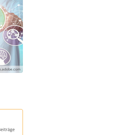
ck.adobe.com
eiträge