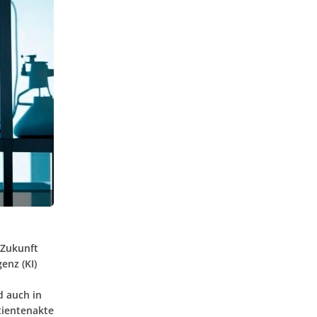
 Zukunft
enz (KI)
d auch in
tientenakte