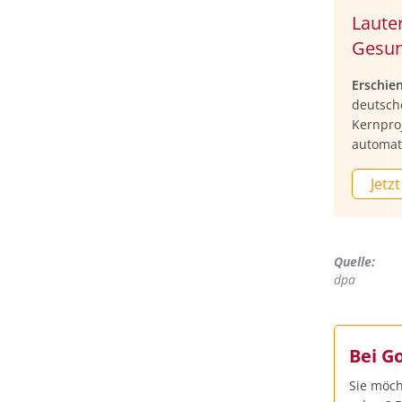
Lauter
Gesun
Erschie
deutsch
Kernproj
automat
Jetzt
Quelle:
dpa
Bei G
Sie möch