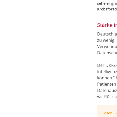
sehe er gr
Krebsforsc
Stärke 
Deutschla
zu wenig. 
Verwendun
Datenschu
Der DKFZ-
Intelligen
können.“ K
Patienten
Datenausw
wir Rücks
Lesen S