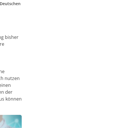
m Deutschen
ng bisher
ere
he
sch nutzen
 einen
en der
aus können