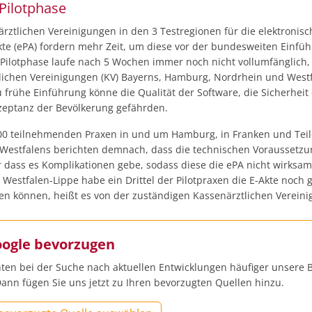
Pilotphase
rztlichen Vereinigungen in den 3 Testregionen für die elektronisc
kte (ePA) fordern mehr Zeit, um diese vor der bundesweiten Einfü
 Pilotphase laufe nach 5 Wochen immer noch nicht vollumfänglich, 
lichen Vereinigungen (KV) Bayerns, Hamburg, Nordrhein und West
u frühe Einführung könne die Qualität der Software, die Sicherheit
zeptanz der Bevölkerung gefährden.
00 teilnehmenden Praxen in und um Hamburg, in Franken und Tei
Westfalens berichten demnach, dass die technischen Voraussetz
r dass es Komplikationen gebe, sodass diese die ePA nicht wirksam
 Westfalen-Lippe habe ein Drittel der Pilotpraxen die E-Akte noch g
en können, heißt es von der zuständigen Kassenärztlichen Vereini
oogle bevorzugen
ten bei der Suche nach aktuellen Entwicklungen häufiger unsere B
ann fügen Sie uns jetzt zu Ihren bevorzugten Quellen hinzu.