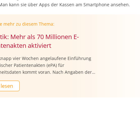
 Man kann sie über Apps der Kassen am Smartphone ansehen.
ie mehr zu diesem Thema:
k: Mehr als 70 Millionen E-
tenakten aktiviert
 knapp vier Wochen angelaufene Einführung
ischer Patientenakten (ePA) für
eitsdaten kommt voran. Nach Angaben der
tlich bundeseigenen Digitalagentur Gematik
 lesen
nzwischen 70,49 Millionen E-Akten aktiviert.
ätten die gesetzlichen Krankenkassen die
ür ihre Versicherten, die nicht widersprochen
abgeschlossen. Auch erste private
ersicherungen hätten ihre Mitglieder mit einer
estattet. Insgesamt gibt es gut 74 Millionen
ch Versicherte.