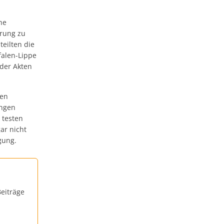
he
hrung zu
teilten die
falen-Lippe
 der Akten
len
ungen
 testen
ar nicht
gung.
eiträge