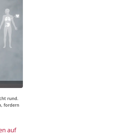
cht rund.
, fordern
en auf