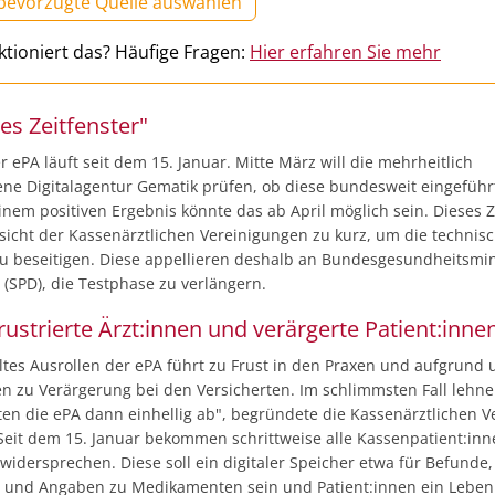
 bevorzugte Quelle auswählen
ktioniert das? Häufige Fragen:
Hier erfahren Sie mehr
es Zeitfenster"
r ePA läuft seit dem 15. Januar. Mitte März will die mehrheitlich
ne Digitalagentur Gematik prüfen, ob diese bundesweit eingefüh
inem positiven Ergebnis könnte das ab April möglich sein. Dieses Z
nsicht der Kassenärztlichen Vereinigungen zu kurz, um die technis
u beseitigen. Diese appellieren deshalb an Bundesgesundheitsmin
(SPD), die Testphase zu verlängern.
rustrierte Ärzt:innen und verärgerte Patient:inne
ltes Ausrollen der ePA führt zu Frust in den Praxen und aufgrund u
n zu Verärgerung bei den Versicherten. Im schlimmsten Fall lehn
ten die ePA dann einhellig ab", begründete die Kassenärztlichen V
 Seit dem 15. Januar bekommen schrittweise alle Kassenpatient:inn
 widersprechen. Diese soll ein digitaler Speicher etwa für Befunde,
 und Angaben zu Medikamenten sein und Patient:innen ein Leben