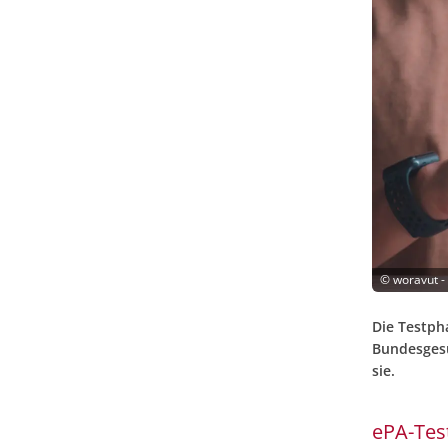
©
woravut -
Die Testph
Bundesgesu
sie.
ePA-Tes