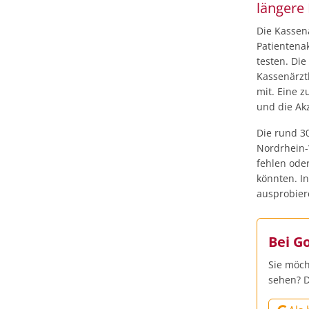
längere 
Die Kassenä
Patientena
testen. Die
Kassenärzt
mit. Eine z
und die Ak
Die rund 3
Nordrhein-
fehlen ode
könnten. In
ausprobier
Bei G
Sie möch
sehen? D