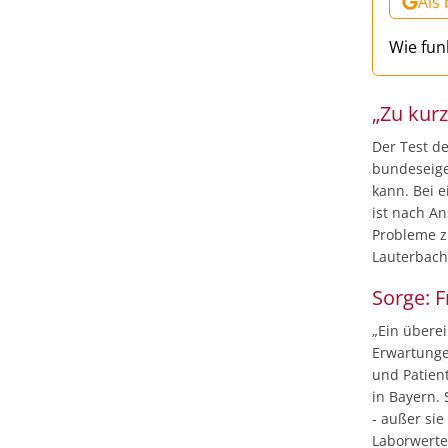
Als
Wie fun
„Zu kurz
Der Test de
bundeseige
kann. Bei e
ist nach A
Probleme z
Lauterbach 
Sorge: F
„Ein überei
Erwartunge
und Patien
in Bayern.
- außer sie
Laborwerte