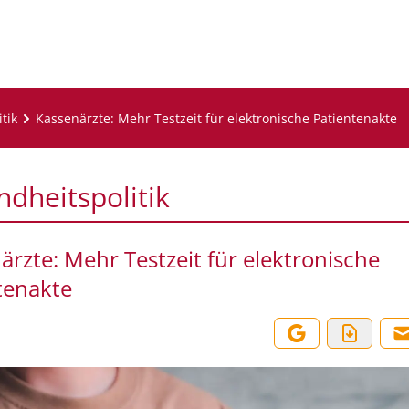
tik
Kassenärzte: Mehr Testzeit für elektronische Patientenakte
dheitspolitik
ärzte: Mehr Testzeit für elektronische
tenakte