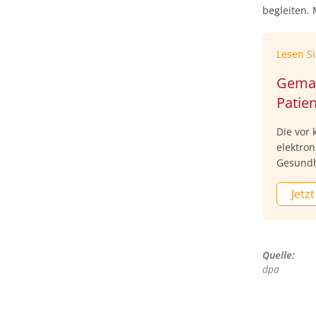
begleiten.
Lesen S
Gemati
Patien
Die vor
elektron
Gesundh
mehrhei
Jetzt
wurden i
Damit h
Anlage f
haben, 
Quelle:
Krankenv
dpa
ePA ausg
gesetzli