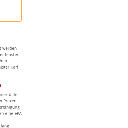
rt werden
eitfenster
chen
ister Karl
n
nerfüllter
en Praxen
ereinigung
en eine ePA
 lang