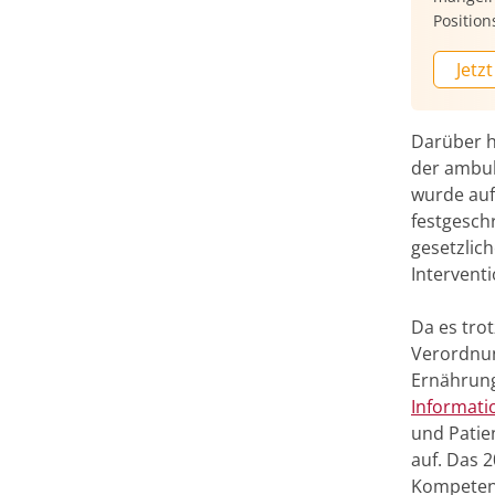
Position
Jetzt
Darüber h
der ambul
wurde auf
festgesch
gesetzlic
Intervent
Da es tro
Verordnun
Ernährung
Informat
und Patie
auf. Das 
Kompetenz