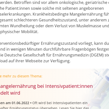
werden. Betroffen sind vor allem onkologische, geriatrische
che Patient:innen sowie solche mit seltenen angeborenen
selerkrankungen. Krankheitsbedingte Mangelernährung füh
gesamt schlechteren Gesundheitszustand, unter anderem z
mten Wundheilung oder dem Verlust von Muskelmasse und
hysischer Mobilität.
terventionsbedürftiger Ernährungszustand vorliegt, kann d
und in wenigen Minuten durchführbare Fragenbögen festges
ie Deutsche Gesellschaft für Ernährungsmedizin (DGEM) ste
oad auf ihrer Webseite zur Verfügung.
ie mehr zu diesem Thema:
angelernährung bei Intensivpatient:innen
delt wird
nen am 01.06.2022
•
Oft wird bei Intensivpatienten ein
after Ernährungsstatus übersehen. Lesen Sie hier das