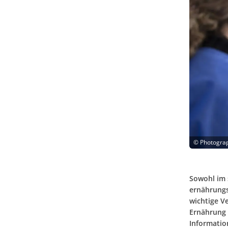
©
Photogra
Sowohl im 
ernährungs
wichtige V
Ernährung 
Informatio