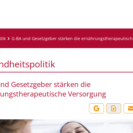
tik
G-BA und Gesetzgeber stärken die ernährungstherapeutisc
dheitspolitik
nd Gesetzgeber stärken die
ungstherapeutische Versorgung