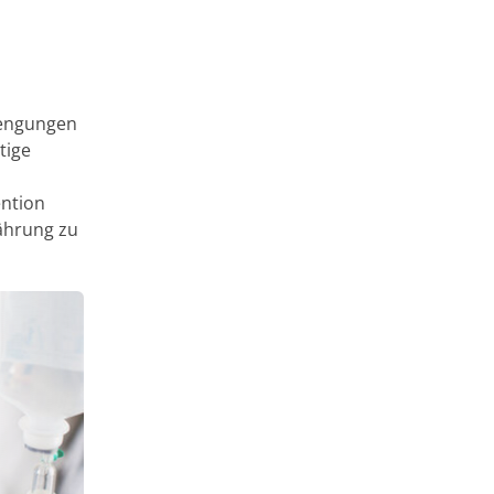
rengungen
tige
ention
ährung zu