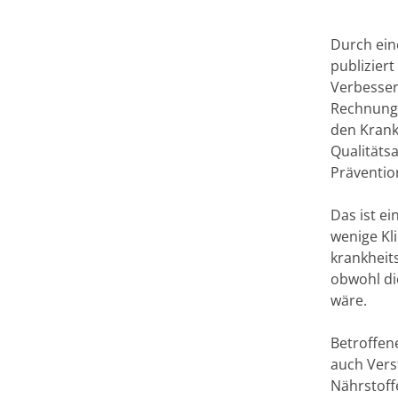
Durch ein
publizier
Verbesser
Rechnung 
den Krank
Qualitäts
Präventio
Das ist ei
wenige Kli
krankheit
obwohl di
wäre.
Betroffen
auch Vers
Nährstoff