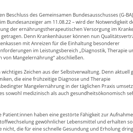
en Beschluss des Gemeinsamen Bundesausschusses (G-BA)
t im Bundesanzeiger am 11.08.22 – wird der Notwendigkeit d
ung der ernährungstherapeutischen Versorgung im Krank
getragen. Denn Krankenhäuser können nun Qualitätsvertr
enkassen mit Anreizen für die Einhaltung besonderer
anforderungen im Leistungsbereich „Diagnostik, Therapie u
n von Mangelernährung“ abschließen.
n wichtiges Zeichen aus der Selbstverwaltung. Denn aktuell g
niken, die eine frühzeitige Diagnose und Therapie
sbedingter Mangelernährung in der täglichen Praxis umsetz
es sowohl medizinisch als auch gesundheitsökonomisch seh
e Patient:innen haben eine gestörte Fähigkeit zur Aufnahm
toffwechselung gewöhnlicher Lebensmittel und erhalten so
e nicht, die für eine schnelle Gesundung und Erholung drin