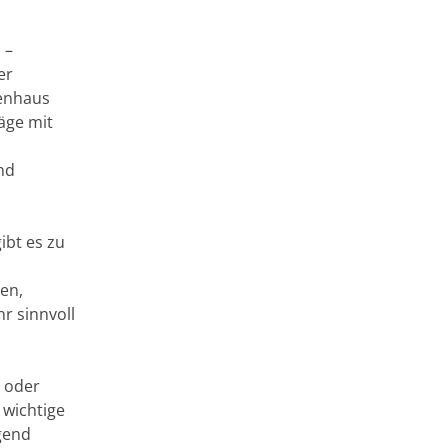
 –
er
enhaus
äge mit
nd
ibt es zu
en,
r sinnvoll
e oder
 wichtige
gend