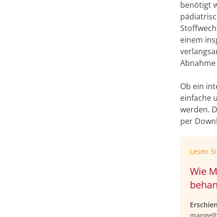
benötigt 
pädiatris
Stoffwech
einem ins
verlangsa
Abnahme p
Ob ein in
einfache 
werden. D
per Downl
Lesen S
Wie M
behan
Erschie
mangelh