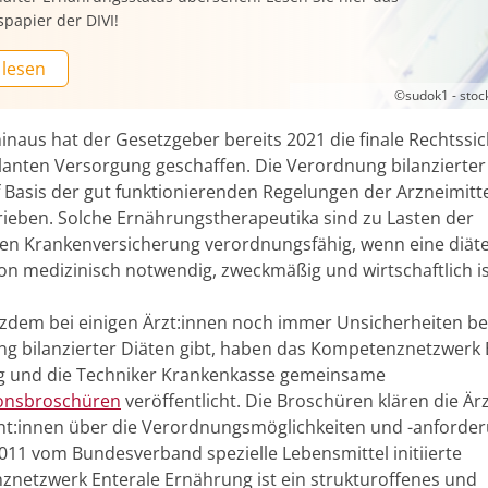
spapier der DIVI!
 lesen
©sudok1 - sto
inaus hat der Gesetzgeber bereits 2021 die finale Rechtssic
anten Versorgung geschaffen. Die Verordnung bilanzierter
 Basis der gut funktionierenden Regelungen der Arzneimittel
rieben. Solche Ernährungstherapeutika sind zu Lasten der
hen Krankenversicherung verordnungsfähig, wenn eine diäte
ion medizinisch notwendig, zweckmäßig und wirtschaftlich is
tzdem bei einigen Ärzt:innen noch immer Unsicherheiten be
g bilanzierter Diäten gibt, haben das Kompetenznetzwerk 
 und die Techniker Krankenkasse gemeinsame
ionsbroschüren
veröffentlicht. Die Broschüren klären die Är
nt:innen über die Verordnungsmöglichkeiten und -anforde
2011 vom Bundesverband spezielle Lebensmittel initiierte
netzwerk Enterale Ernährung ist ein strukturoffenes und