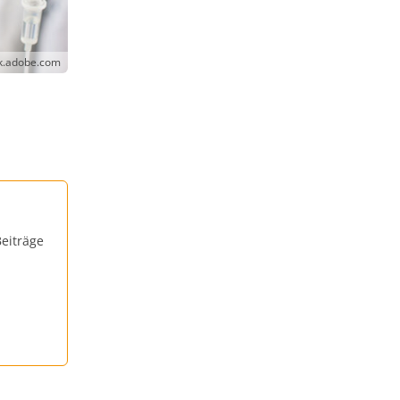
ck.adobe.com
eiträge