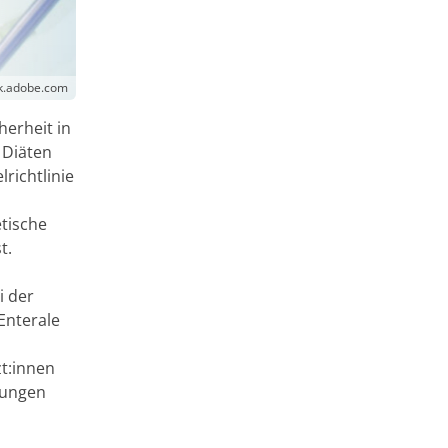
ck.adobe.com
herheit in
 Diäten
richtlinie
tische
t.
i der
Enterale
zt:innen
rungen