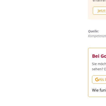
erfahren
Jetzt
Quelle:
Kompetenzn
Bei G
Sie möch
sehen? D
Als
Wie fun