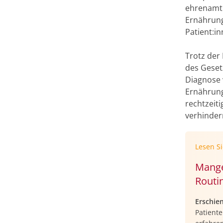
ehrenamtl
Ernährung
Patient:in
Trotz der
des Geset
Diagnose 
Ernährung
rechtzeit
verhinder
Lesen S
Mange
Routi
Erschie
Patient