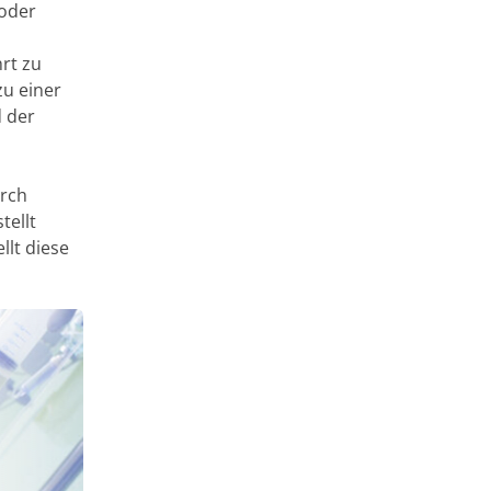
 oder
rt zu
u einer
 der
urch
tellt
llt diese