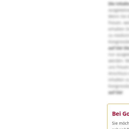
Die Inhalt
ausgewies
Wenn Sie d
freuen, we
erhalten S
zu medizi
Kongressbe
auf Sie!
Di
nur ausge
werden. We
uns freuen
Anschluss 
Inhalten z
Kongressbe
auf Sie!
Bei G
Sie möch