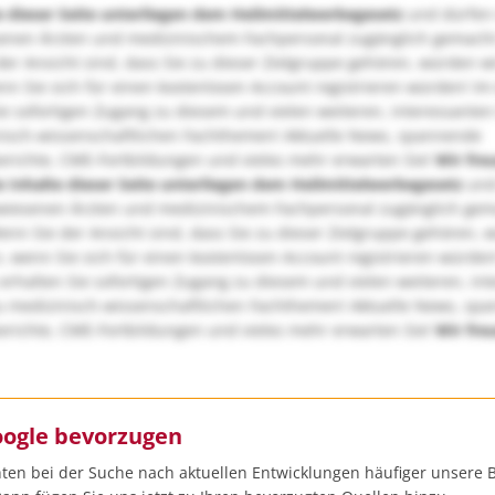
e dieser Seite unterliegen dem Heilmittelwerbegesetz
und dürfen
enen Ärzten und medizinischem Fachpersonal zugänglich gemach
er Ansicht sind, dass Sie zu dieser Zielgruppe gehören, würden w
nn Sie sich für einen kostenlosen Account registrieren würden! Im
ie sofortigen Zugang zu diesem und vielen weiteren, interessanten
nisch-wissenschaftlichen Fachthemen! Aktuelle News, spannende
richte, CME-Fortbildungen und vieles mehr erwarten Sie!
Wir fre
e Inhalte dieser Seite unterliegen dem Heilmittelwerbegesetz
und
wiesenen Ärzten und medizinischem Fachpersonal zugänglich ge
nn Sie der Ansicht sind, dass Sie zu dieser Zielgruppe gehören, 
, wenn Sie sich für einen kostenlosen Account registrieren würden
erhalten Sie sofortigen Zugang zu diesem und vielen weiteren, in
u medizinisch-wissenschaftlichen Fachthemen! Aktuelle News, sp
richte, CME-Fortbildungen und vieles mehr erwarten Sie!
Wir fre
oogle bevorzugen
ten bei der Suche nach aktuellen Entwicklungen häufiger unsere B