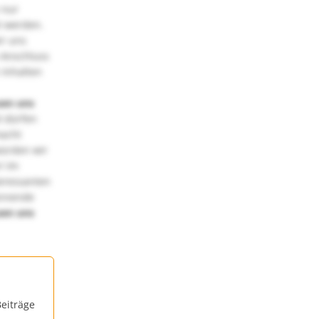
 nur
t werden.
ir uns
 Anschluss
 Inhalten
uen uns
 dürfen
macht
würden wir
! Im
teressanten
annende
uen uns
eiträge