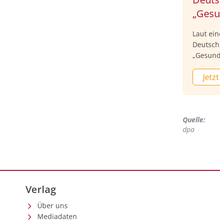
„Gesu
Laut ei
Deutsch
„Gesund
YouGov 
Jetzt
Merkur g
„um von 
eigene 
Quelle:
dpa
Verlag
Über uns
Mediadaten