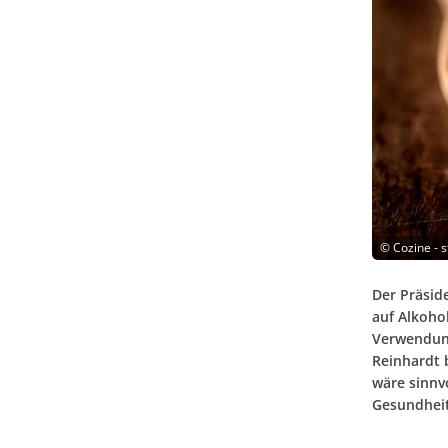
©
Cozine - 
Der Präsid
auf Alkoho
Verwendung
Reinhardt 
wäre sinnv
Gesundhei