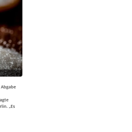
e Abgabe
agte
lin. „Es