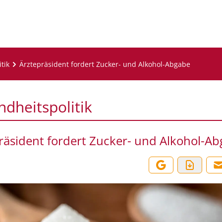
tik
Ärztepräsident fordert Zucker- und Alkohol-Abgabe
dheitspolitik
räsident fordert Zucker- und Alkohol-A