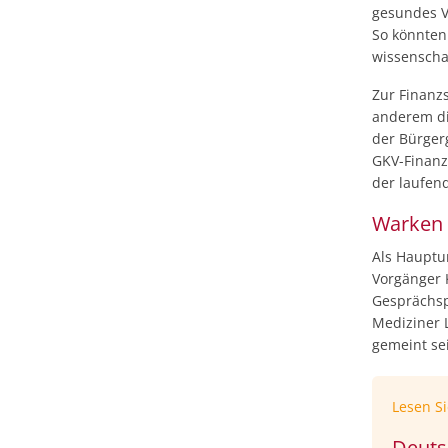
gesundes V
So könnten
wissenschaf
Zur Finanz
anderem di
der Bürger
GKV-Finanz
der laufend
Warken 
Als Hauptu
Vorgänger K
Gesprächsp
Mediziner 
gemeint se
Lesen S
Deuts