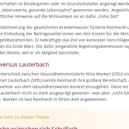
erhalten im Kindergarten oder im Grundschulalter angeregt werd
 „lebenswerte, gesunde Lebensjahre“ gewonnen werden. Angesicht
tlicher Hinweise auf die Wirksamkeit sei es dafür „hohe Zeit“.
stabilisierung der gesetzlichen Krankenkassen forderte Reinhardt 
e Entlastung der Beitragszahler:innen von den Kosten für die Ver
geldbeziehenden. Er bekräftigte das Ziel von konkreten Vorschläg
en bis Ende März. Die dafür eingesetzte Regierungskommission ta
en Woche, wie er als Mitglied berichtete.
versus Lauterbach
nterschied zwischen Gesundheitsministerin Nina Warken (CDU) u
arl Lauterbach (SPD) nannte Reinhardt ihre größere Bereitschaft, 
artner aus dem Gesundheitswesen konkret einzugehen. Diese sei
Lauterbach nicht so stark ausgeprägt gewesen - was aber „nicht bö
i. Warken ist laut Reinhardt in ihrem Amt angekommen.
ie mehr zu diesem Thema:
che wünschen sich Schulfach