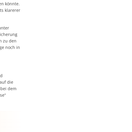
en könnte.
s klarerer
unter
sicherung
en zu den
ge noch in
nd
auf die
 bei dem
se“