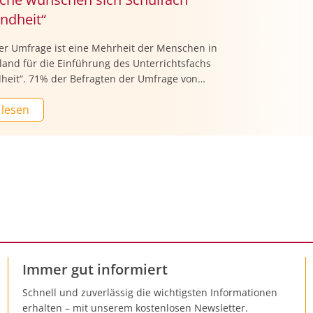
ndheit“
ner Umfrage ist eine Mehrheit der Menschen in
land für die Einführung des Unterrichtsfachs
heit“. 71% der Befragten der Umfrage von
im Auftrag der Krankenversicherung Hanse
 lesen
aben an, dass es das Schulfach geben sollte,
klein auf zu lernen, Verantwortung für die
Gesundheit zu übernehmen“.
Immer gut informiert
Schnell und zuverlässig die wichtigsten Informationen
erhalten – mit unserem kostenlosen Newsletter.