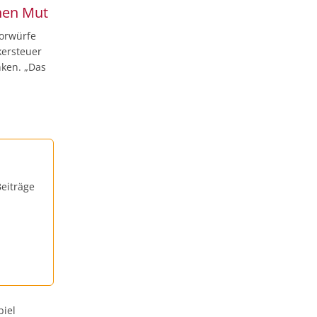
chen Mut
vorwürfe
kersteuer
nken. „Das
eiträge
piel