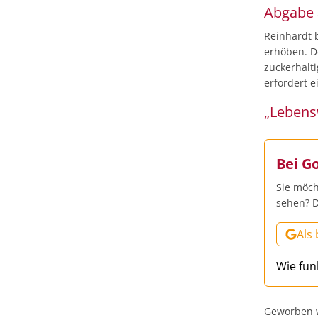
Abgabe 
Reinhardt 
erhöben. D
zuckerhalt
erfordert e
„Lebens
Bei G
Sie möch
sehen? D
Als
Wie fun
Geworben w