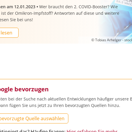
nen am 12.01.2023
•
Wer braucht den 2. COVID-Booster? Wie
ist der Omikron-Impfstoff? Antworten auf diese und weitere
esen Sie bei uns!
 lesen
© Tobias Arhelger - sto
oogle bevorzugen
ten bei der Suche nach aktuellen Entwicklungen häufiger unsere B
ann fügen Sie uns jetzt zu Ihren bevorzugten Quellen hinzu.
 bevorzugte Quelle auswählen
ktioniert das? Häufige Fragen:
Hier erfahren Sie mehr