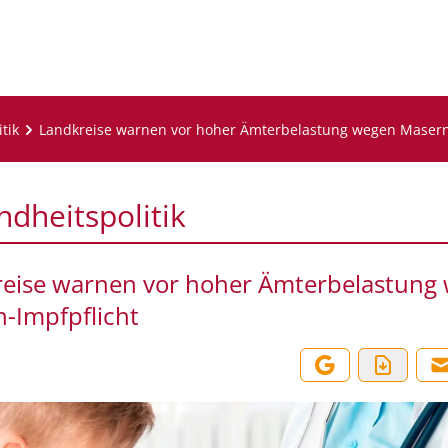
tik
Landkreise warnen vor hoher Ämterbelastung wegen Masern
dheitspolitik
eise warnen vor hoher Ämterbelastung
-Impfpflicht