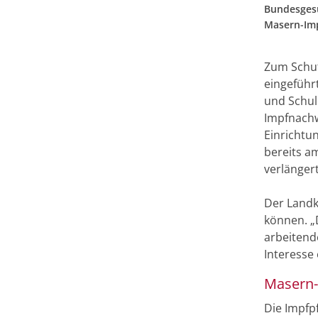
Bundesgesu
Masern-Imp
Zum Schutz
eingeführt
und Schule
Impfnachw
Einrichtun
bereits a
verlänger
Der Landk
können. „
arbeitend
Interesse
Masern-
Die Impfp