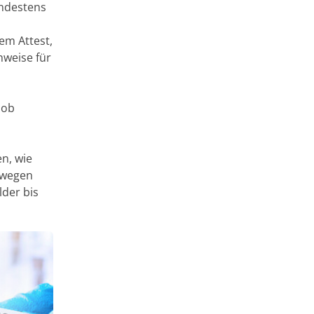
indestens
em Attest,
hweise für
 ob
n, wie
 wegen
der bis