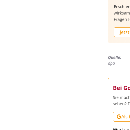
Erschie
wirksam 
Fragen l
Jetzt
Quelle:
dpa
Bei G
Sie möch
sehen? D
Als
Wie fun