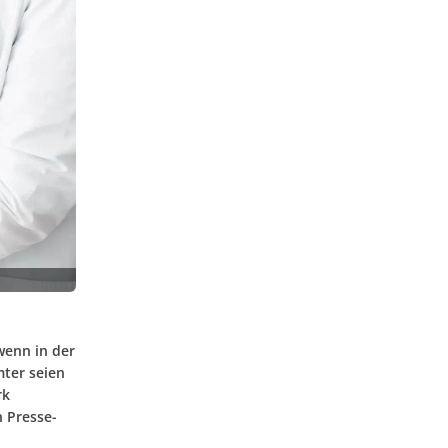
wenn in der
mter seien
rk
 Presse-