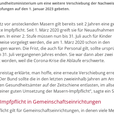
ndheitsministerium um eine weitere Verschiebung der Nachweisf
fungen auf den 1. Januar 2023 gebeten.
 vor ansteckenden Masern gilt bereits seit 2 Jahren eine g
e Impfpflicht. Seit 1. März 2020 greift sie für Neuaufnahmen
n. In einer 2. Stufe müssen nun bis 31. Juli auch für Kinder
eise vorgelegt werden, die am 1. März 2020 schon in den
gen waren. Die Frist, die auch für Personal gilt, sollte urspr
m 31. Juli vergangenen Jahres enden. Sie war dann aber zwei
t worden, weil die Corona-Krise die Abläufe erschwerte.
reistag erklärte, man hoffe, eine erneute Verschiebung err
Der Bund sollte die in den letzten zweieinhalb Jahren am An
en Gesundheitsämter auf der Zeitschiene entlasten, im allse
 einer guten Umsetzung der Masern-Impfpflicht“, sagte ein 
Impfpflicht in Gemeinschaftseinrichtungen
flicht gilt für Gemeinschaftseinrichtungen, in denen viele 