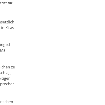
rist für
esetzlich
 in Kitas
ünglich
 Mal
eichen zu
schlag
itigen
Sprecher.
Menschen