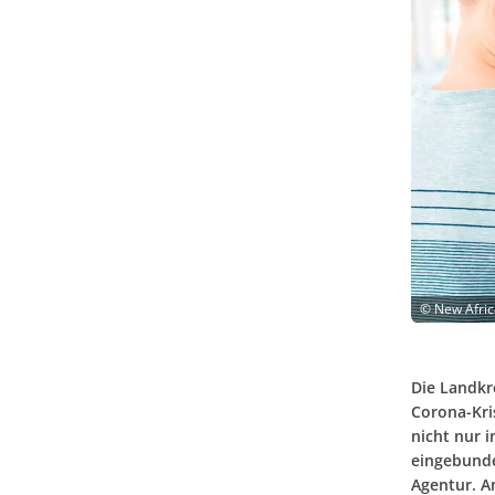
©
New Afric
Die Landkr
Corona-Kris
nicht nur 
eingebunde
Agentur. A