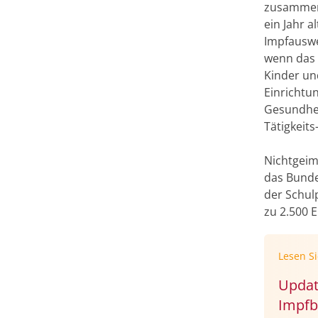
zusammenk
ein Jahr 
Impfauswe
wenn das 
Kinder un
Einrichtu
Gesundhei
Tätigkeit
Nichtgeim
das Bunde
der Schul
zu 2.500 E
Lesen S
Updat
Impfb