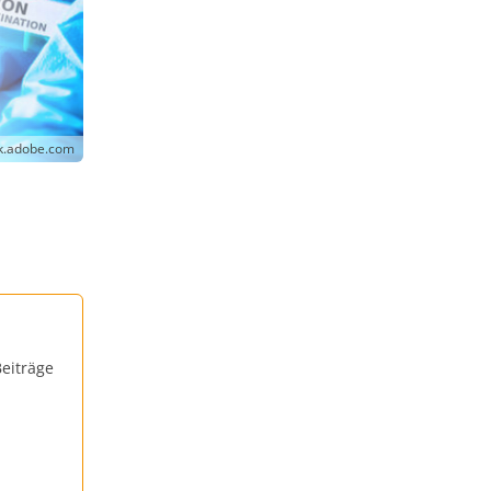
ck.adobe.com
eiträge