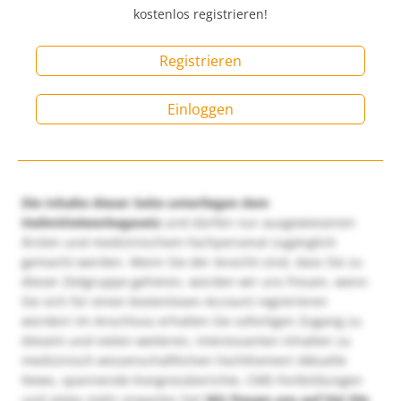
kostenlos registrieren!
Registrieren
Einloggen
Die Inhalte dieser Seite unterliegen dem
Heilmittelwerbegesetz
und dürfen nur ausgewiesenen
Ärzten und medizinischem Fachpersonal zugänglich
gemacht werden. Wenn Sie der Ansicht sind, dass Sie zu
dieser Zielgruppe gehören, würden wir uns freuen, wenn
Sie sich für einen kostenlosen Account registrieren
würden! Im Anschluss erhalten Sie sofortigen Zugang zu
diesem und vielen weiteren, interessanten Inhalten zu
medizinisch-wissenschaftlichen Fachthemen! Aktuelle
News, spannende Kongressberichte, CME-Fortbildungen
und vieles mehr erwarten Sie!
Wir freuen uns auf Sie!
Die