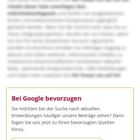
Inhalte dieser Seite unterliegen dem
Heilmittelwerbegesetz
und dürfen nur ausgewiesenen
Ärzten und medizinischem Fachpersonal zugänglich
gemacht werden. Wenn Sie der Ansicht sind, dass Sie zu
dieser Zielgruppe gehören, würden wir uns freuen, wenn
Sie sich für einen kostenlosen Account registrieren
würden! Im Anschluss erhalten Sie sofortigen Zugang zu
diesem und vielen weiteren, interessanten Inhalten zu
medizinisch-wissenschaftlichen Fachthemen! Aktuelle
News, spannende Kongressberichte, CME-Fortbildungen
und vieles mehr erwarten Sie!
Wir freuen uns auf Sie!
Bei Google bevorzugen
Sie möchten bei der Suche nach aktuellen
Entwicklungen häufiger unsere Beiträge sehen? Dann
fügen Sie uns jetzt zu Ihren bevorzugten Quellen
hinzu.