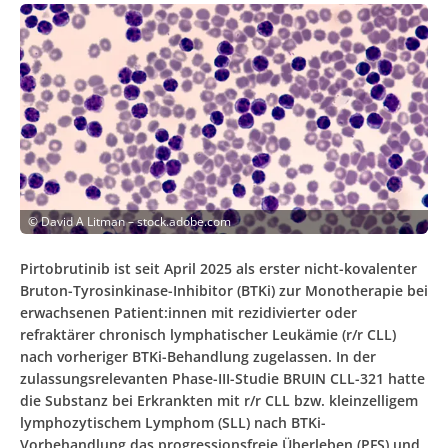
©
David A Litman – stock.adobe.com
Pirtobrutinib ist seit April 2025 als erster nicht-kovalenter
Bruton-Tyrosinkinase-Inhibitor (BTKi) zur Monotherapie bei
erwachsenen Patient:innen mit rezidivierter oder
refraktärer chronisch lymphatischer Leukämie (r/r CLL)
nach vorheriger BTKi-Behandlung zugelassen. In der
zulassungsrelevanten Phase-III-Studie BRUIN CLL-321 hatte
die Substanz bei Erkrankten mit r/r CLL bzw. kleinzelligem
lymphozytischem Lymphom (SLL) nach BTKi-
Vorbehandlung das progressionsfreie Überleben (PFS) und