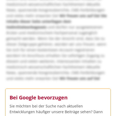
medizinisch-wissenschaftlichen Fachthemen! Aktuelle
News, spannende Kongressberichte, CME-Fortbildungen
und vieles mehr erwarten Sie!
Wir freuen uns auf Sie!
Die
Inhalte dieser Seite unterliegen dem
Heilmittelwerbegesetz
und dürfen nur ausgewiesenen
Ärzten und medizinischem Fachpersonal zugänglich
gemacht werden. Wenn Sie der Ansicht sind, dass Sie zu
dieser Zielgruppe gehören, würden wir uns freuen, wenn
Sie sich für einen kostenlosen Account registrieren
würden! Im Anschluss erhalten Sie sofortigen Zugang zu
diesem und vielen weiteren, interessanten Inhalten zu
medizinisch-wissenschaftlichen Fachthemen! Aktuelle
News, spannende Kongressberichte, CME-Fortbildungen
und vieles mehr erwarten Sie!
Wir freuen uns auf Sie!
Bei Google bevorzugen
Sie möchten bei der Suche nach aktuellen
Entwicklungen häufiger unsere Beiträge sehen? Dann