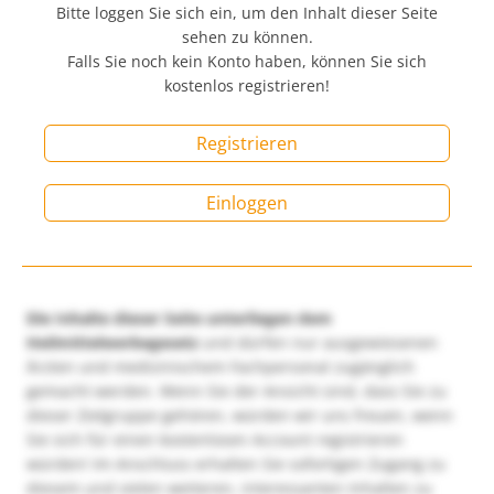
Bitte loggen Sie sich ein, um den Inhalt dieser Seite
sehen zu können.
Falls Sie noch kein Konto haben, können Sie sich
kostenlos registrieren!
Registrieren
Einloggen
Die Inhalte dieser Seite unterliegen dem
Heilmittelwerbegesetz
und dürfen nur ausgewiesenen
Ärzten und medizinischem Fachpersonal zugänglich
gemacht werden. Wenn Sie der Ansicht sind, dass Sie zu
dieser Zielgruppe gehören, würden wir uns freuen, wenn
Sie sich für einen kostenlosen Account registrieren
würden! Im Anschluss erhalten Sie sofortigen Zugang zu
diesem und vielen weiteren, interessanten Inhalten zu