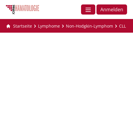
Anmelden
Startseite
Lymphome
Non-Hodgkin-Lymphom
CLL