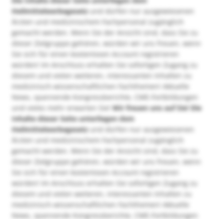
Die Inhalte dieser Seite unterliegen dem
Heilmittelwerbegesetz
und dürfen nur ausgewiesenen
Ärzten und medizinischem Fachpersonal zugänglich
gemacht werden. Wenn Sie der Ansicht sind, dass Sie zu
dieser Zielgruppe gehören, würden wir uns freuen, wenn
Sie sich für einen kostenlosen Account registrieren
würden! Im Anschluss erhalten Sie sofortigen Zugang zu
diesem und vielen weiteren, interessanten Inhalten zu
medizinisch-wissenschaftlichen Fachthemen! Aktuelle
News, spannende Kongressberichte, CME-Fortbildungen
und vieles mehr erwarten Sie!
Wir freuen uns auf Sie!
Die
Inhalte dieser Seite unterliegen dem
Heilmittelwerbegesetz
und dürfen nur ausgewiesenen
Ärzten und medizinischem Fachpersonal zugänglich
gemacht werden. Wenn Sie der Ansicht sind, dass Sie zu
dieser Zielgruppe gehören, würden wir uns freuen, wenn
Sie sich für einen kostenlosen Account registrieren
würden! Im Anschluss erhalten Sie sofortigen Zugang zu
diesem und vielen weiteren, interessanten Inhalten zu
medizinisch-wissenschaftlichen Fachthemen! Aktuelle
News, spannende Kongressberichte, CME-Fortbildungen