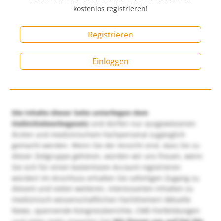
kostenlos registrieren!
Registrieren
Einloggen
Die Inhalte dieser Seite unterliegen dem
Heilmittelwerbegesetz
und dürfen nur ausgewiesenen
Ärzten und medizinischem Fachpersonal zugänglich
gemacht werden. Wenn Sie der Ansicht sind, dass Sie zu
dieser Zielgruppe gehören, würden wir uns freuen, wenn
Sie sich für einen kostenlosen Account registrieren
würden! Im Anschluss erhalten Sie sofortigen Zugang zu
diesem und vielen weiteren, interessanten Inhalten zu
medizinisch-wissenschaftlichen Fachthemen! Aktuelle
News, spannende Kongressberichte, CME-Fortbildungen