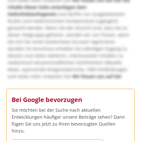
und vieles mehr erwarten Sie!
Wir freuen uns auf Sie!
Die
Inhalte dieser Seite unterliegen dem
Heilmittelwerbegesetz
und dürfen nur ausgewiesenen
Ärzten und medizinischem Fachpersonal zugänglich
gemacht werden. Wenn Sie der Ansicht sind, dass Sie zu
dieser Zielgruppe gehören, würden wir uns freuen, wenn
Sie sich für einen kostenlosen Account registrieren
würden! Im Anschluss erhalten Sie sofortigen Zugang zu
diesem und vielen weiteren, interessanten Inhalten zu
medizinisch-wissenschaftlichen Fachthemen! Aktuelle
News, spannende Kongressberichte, CME-Fortbildungen
und vieles mehr erwarten Sie!
Wir freuen uns auf Sie!
Bei Google bevorzugen
Sie möchten bei der Suche nach aktuellen
Entwicklungen häufiger unsere Beiträge sehen? Dann
fügen Sie uns jetzt zu Ihren bevorzugten Quellen
hinzu.