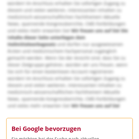
würden! Im Anschluss erhalten Sie sofortigen Zugang zu
diesem und vielen weiteren, interessanten Inhalten zu
medizinisch-wissenschaftlichen Fachthemen! Aktuelle
News, spannende Kongressberichte, CME-Fortbildungen
und vieles mehr erwarten Sie!
Wir freuen uns auf Sie!
Die
Inhalte dieser Seite unterliegen dem
Heilmittelwerbegesetz
und dürfen nur ausgewiesenen
Ärzten und medizinischem Fachpersonal zugänglich
gemacht werden. Wenn Sie der Ansicht sind, dass Sie zu
dieser Zielgruppe gehören, würden wir uns freuen, wenn
Sie sich für einen kostenlosen Account registrieren
würden! Im Anschluss erhalten Sie sofortigen Zugang zu
diesem und vielen weiteren, interessanten Inhalten zu
medizinisch-wissenschaftlichen Fachthemen! Aktuelle
News, spannende Kongressberichte, CME-Fortbildungen
und vieles mehr erwarten Sie!
Wir freuen uns auf Sie!
Bei Google bevorzugen
Sie möchten bei der Suche nach aktuellen