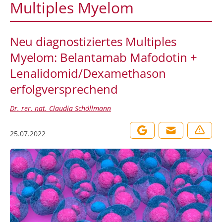
Multiples Myelom
Neu diagnostiziertes Multiples
Myelom: Belantamab Mafodotin +
Lenalidomid/Dexamethason
erfolgversprechend
Dr. rer. nat. Claudia Schöllmann
25.07.2022