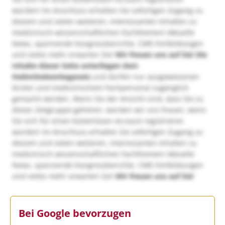
würden! Im Anschluss erhalten Sie sofortigen Zugang zu
diesem und vielen weiteren, interessanten Inhalten zu
medizinisch-wissenschaftlichen Fachthemen! Aktuelle
News, spannende Kongressberichte, CME-Fortbildungen
und vieles mehr erwarten Sie!
Wir freuen uns auf Sie!
Die
Inhalte dieser Seite unterliegen dem
Heilmittelwerbegesetz
und dürfen nur ausgewiesenen
Ärzten und medizinischem Fachpersonal zugänglich
gemacht werden. Wenn Sie der Ansicht sind, dass Sie zu
dieser Zielgruppe gehören, würden wir uns freuen, wenn
Sie sich für einen kostenlosen Account registrieren
würden! Im Anschluss erhalten Sie sofortigen Zugang zu
diesem und vielen weiteren, interessanten Inhalten zu
medizinisch-wissenschaftlichen Fachthemen! Aktuelle
News, spannende Kongressberichte, CME-Fortbildungen
und vieles mehr erwarten Sie!
Wir freuen uns auf Sie!
Bei Google bevorzugen