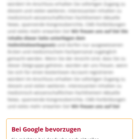
würden! Im Anschluss erhalten Sie sofortigen Zugang zu
diesem und vielen weiteren, interessanten Inhalten zu
medizinisch-wissenschaftlichen Fachthemen! Aktuelle
News, spannende Kongressberichte, CME-Fortbildungen
und vieles mehr erwarten Sie!
Wir freuen uns auf Sie!
Die
Inhalte dieser Seite unterliegen dem
Heilmittelwerbegesetz
und dürfen nur ausgewiesenen
Ärzten und medizinischem Fachpersonal zugänglich
gemacht werden. Wenn Sie der Ansicht sind, dass Sie zu
dieser Zielgruppe gehören, würden wir uns freuen, wenn
Sie sich für einen kostenlosen Account registrieren
würden! Im Anschluss erhalten Sie sofortigen Zugang zu
diesem und vielen weiteren, interessanten Inhalten zu
medizinisch-wissenschaftlichen Fachthemen! Aktuelle
News, spannende Kongressberichte, CME-Fortbildungen
und vieles mehr erwarten Sie!
Wir freuen uns auf Sie!
Bei Google bevorzugen