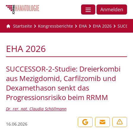
Anmelden
Startseite
Kongressberichte
EHA
EHA 2026
SUCCESS
EHA 2026
SUCCESSOR-2-Studie: Dreierkombi
aus Mezigdomid, Carfilzomib und
Dexamethason senkt das
Progressionsrisiko beim RRMM
Dr. rer. nat. Claudia Schöllmann
16.06.2026