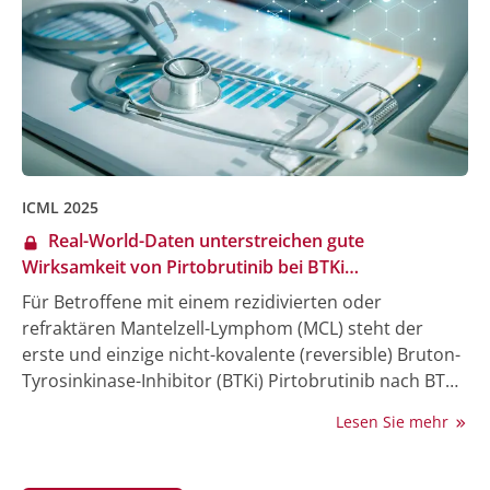
ICML 2025
Real-World-Daten unterstreichen gute
Wirksamkeit von Pirtobrutinib bei BTKi
vorbehandelten Patient:innen
Für Betroffene mit einem rezidivierten oder
refraktären Mantelzell-Lymphom (MCL) steht der
erste und einzige nicht-kovalente (reversible) Bruton-
Tyrosinkinase-Inhibitor (BTKi) Pirtobrutinib nach BTKi-
Vorbehandlung zur Verfügung. Bei der 18.
Lesen Sie mehr
International Conference on Malignant Lymphoma
(ICML) vom 15. bis 21. Juni in Lugano, Schweiz, wurden
nun erstmalig Real-World-Daten (RWE) zur Therapie