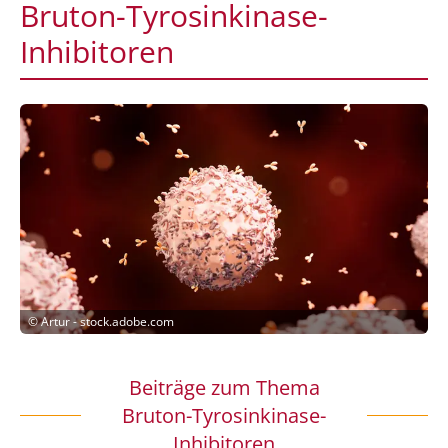
Bruton-Tyrosinkinase-
Inhibitoren
©
Artur - stock.adobe.com
Beiträge zum Thema
Bruton-Tyrosinkinase-
Inhibitoren