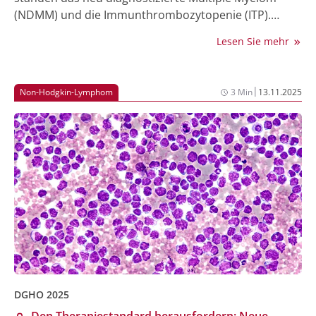
(NDMM) und die Immunthrombozytopenie (ITP).
Besprochen wurden Quadruplet-Therapien mit Anti-
Lesen Sie mehr
CD38-Antikörpern sowie neue Strategien mit dem
Bruton-Tyrosinkinase-Inhibitor Rilzabrutinib bei
Immunthrombozytopenie.
|
Non-Hodgkin-Lymphom
3 Min
13.11.2025
DGHO 2025