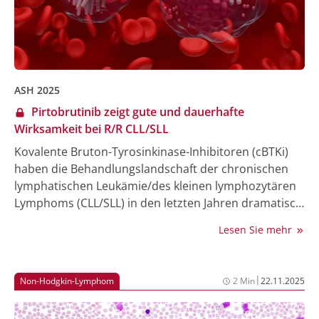
dass eine zeitlich begrenzte zielgerichtete Therapie
der Dauertherapie mit dem BTKi nicht unterlegen ist
[1].
ASH 2025
Pirtobrutinib zeigt gute und dauerhafte
Wirksamkeit bei R/R CLL/SLL
Kovalente Bruton-Tyrosinkinase-Inhibitoren (cBTKi)
haben die Behandlungslandschaft der chronischen
lymphatischen Leukämie/des kleinen lymphozytären
Lymphoms (CLL/SLL) in den letzten Jahren dramatisch
verändert, insbesondere in der Erstlinienbehandlung.
Lesen Sie mehr
Allerdings tritt irgendwann eine cBTKi-Resistenz oder
-Unverträglichkeit auf. Pirtobrutinib ist ein selektiver,
nicht-kovalenter BTKi, der bei Patient:innen mit
|
Non-Hodgkin-Lymphom
2 Min
22.11.2025
rezidivierter oder refraktärer (R/R) CLL und SLL
eingesetzt wird. Während der diesjährigen ASH-