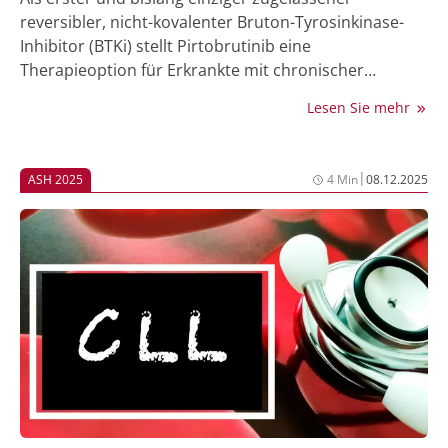
reversibler, nicht-kovalenter Bruton-Tyrosinkinase-
Inhibitor (BTKi) stellt Pirtobrutinib eine
Therapieoption für Erkrankte mit chronischer
lymphatischer Leukämie (CLL) dar, die unter einer
Lesen Sie mehr
Behandlung mit kovalenten BTKi (cBTKi) in Folge eines
rezidivierenden/refraktären Verlaufs (r/r) progredient
geworden sind [1]. Nun wurde die Wirksamkeit und
|
ASH 2025
4 Min
08.12.2025
Sicherheit des reversiblen BTKi erstmals in der Phase-
III-Nicht-Unterlegenheitsstudie BRUIN CLL-314 im
direkten Head-to-head-Vergleich mit dem cBTKi
Ibrutinib verglichen, und zwar bei BTKi-naiven
Patient:innen mit r/r oder therapienaiver Erkrankung.
Die finale Analyse zum Ansprechen sowie erste
Analysen zum progressionsfreien Überleben (PFS)
wurden bei der Jahrestagung der American Society of
Hematology (ASH) 2025 vorgestellt [2].