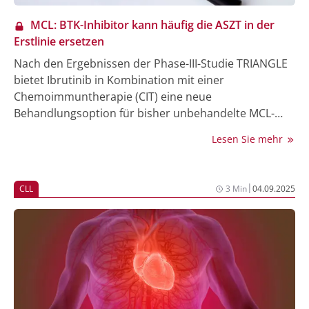
MCL: BTK-Inhibitor kann häufig die ASZT in der
Erstlinie ersetzen
Nach den Ergebnissen der Phase-III-Studie TRIANGLE
bietet Ibrutinib in Kombination mit einer
Chemoimmuntherapie (CIT) eine neue
Behandlungsoption für bisher unbehandelte MCL-
Patient:innen, bei denen eine autologe
Lesen Sie mehr
Stammzelltransplantation (ASZT) zwar möglich wäre,
aber durch das neue Regime möglicherweise
vermieden werden kann.
|
CLL
3 Min
04.09.2025