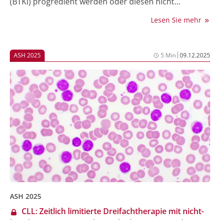
(BTKi) progredient werden oder diesen nicht
vertragen, können mit Pirtobrutinib behandelt
Lesen Sie mehr
werden, dem ersten und einzigen nicht-kovalenten
BTKi. Die Zulassung basiert auf Daten der Phase-I/II-
Studie BRUIN [1, 2]. Eine finale Auswertung der Studie
|
ASH 2025
5 Min
09.12.2025
wurde nun auf der Jahrestagung der American Society
of Hematology (ASH) 2025 gezeigt. Die Daten mit
einer Nachbeobachtungszeit von bis zu fünf Jahren
bestätigten die Wirksamkeit und das günstige
Sicherheitsprofil von Pirtobrutinib* bei intensiv
vorbehandelten Patient:innen mit RR MCL [3].
ASH 2025
CLL: Zeitlich limitierte Dreifachtherapie mit nicht-