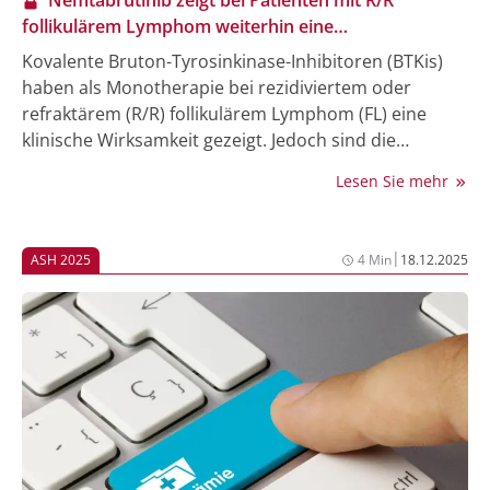
Nemtabrutinib zeigt bei Patienten mit R/R
follikulärem Lymphom weiterhin eine
vielversprechende Antitumorwirksamkeit
Kovalente Bruton-Tyrosinkinase-Inhibitoren (BTKis)
haben als Monotherapie bei rezidiviertem oder
refraktärem (R/R) follikulärem Lymphom (FL) eine
klinische Wirksamkeit gezeigt. Jedoch sind die
Ergebnisse hinsichtlich Ansprechraten und
Lesen Sie mehr
progressionsfreiem Überleben (PFS) begrenzt.
Nemtabrutinib, ein potenter, nicht-kovalenter,
reversibler BTKi, der einmal täglich (QD) oral (PO)
|
ASH 2025
4 Min
18.12.2025
eingenommen wird, hat schon eine
vielversprechende Antitumoraktivität bei
verschiedenen B-Zell-Malignomen gezeigt. Während
des diesjährigen ASH-Kongresses wurde die
aktualisierte Wirksamkeit und Sicherheit aus Kohorte
G der Phase-II-Studie bellwave-003 vorgestellt [1].