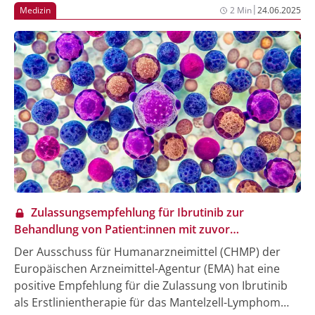
|
Medizin
2 Min
24.06.2025
Zulassungsempfehlung für Ibrutinib zur
Behandlung von Patient:innen mit zuvor
unbehandeltem Mantelzell-Lymphom
Der Ausschuss für Humanarzneimittel (CHMP) der
Europäischen Arzneimittel-Agentur (EMA) hat eine
positive Empfehlung für die Zulassung von Ibrutinib
als Erstlinientherapie für das Mantelzell-Lymphom