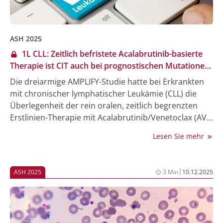
ASH 2025
1L CLL: Zeitlich befristete Acalabrutinib-basierte
Therapie ist CIT auch bei prognostischen Mutationen
in den Endpunkten PFS und TTNT überlegen
Die dreiarmige AMPLIFY-Studie hatte bei Erkrankten
mit chronischer lymphatischer Leukämie (CLL) die
Überlegenheit der rein oralen, zeitlich begrenzten
Erstlinien-Therapie mit Acalabrutinib/Venetoclax (AV)
+/- Obinutuzumab (AVO) gegenüber einer
Lesen Sie mehr
Chemoimmuntherapie gezeigt und zur Zulassung von
AV/AVO geführt. Allerdings ist aus der GAIA/CLL13-
Studie bekannt, dass bestimmte genetische Faktoren
|
ASH 2025
3 Min
10.12.2025
wie ein unmutierter IGHV-Status oder ein positiver
NOTCH1-Status auch bei zielgerichteten Therapien
mit einem kürzeren progressionsfreien Überleben
(PFS) assoziiert sein können. Eine beim ASH 2025