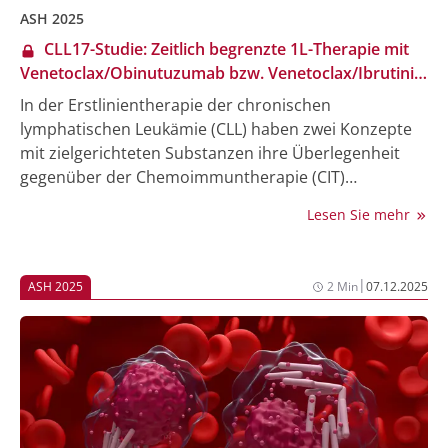
ASH 2025
CLL17-Studie: Zeitlich begrenzte 1L-Therapie mit
Venetoclax/Obinutuzumab bzw. Venetoclax/Ibrutinib
ist Ibrutinib-Dauertherapie bei CLL nicht unterlegen
In der Erstlinientherapie der chronischen
lymphatischen Leukämie (CLL) haben zwei Konzepte
mit zielgerichteten Substanzen ihre Überlegenheit
gegenüber der Chemoimmuntherapie (CIT)
demonstriert: die Dauertherapie mit Bruton-
Lesen Sie mehr
Tyrosinkinase-Inhibitoren (BTKi), die bis zur
Progression fortgeführt wird auf der einen Seite, und
zeitlich begrenzte Regime mit einem BCL2-Inhibitor in
|
ASH 2025
2 Min
07.12.2025
Kombination mit einem Anti-CD20-Antikörper oder
einem BTKi auf der anderen Seite. Nun wurden
erstmals beide Behandlungsparadigmen in der
Phase-III-Studie CLL17 der Deutschen CLL-
Studiengruppe miteinander verglichen. Erste bei der
Jahrestagung der American Society of Hematology
(ASH) 2025 vorgestellte Ergebnisse weisen darauf hin,