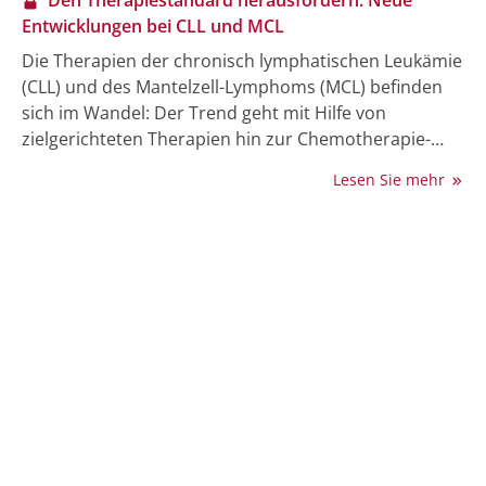
Den Therapiestandard herausfordern: Neue
Entwicklungen bei CLL und MCL
Die Therapien der chronisch lymphatischen Leukämie
(CLL) und des Mantelzell-Lymphoms (MCL) befinden
sich im Wandel: Der Trend geht mit Hilfe von
zielgerichteten Therapien hin zur Chemotherapie-
freien Behandlung. Allen voran sollen Bruton-
Lesen Sie mehr
Tyrosinkinase-Inhibitoren (BTKi) der 2. Generation wie
Zanubrutinib sowie BTK-Degrader zum Zuge
kommen. Aber auch bei den BCL-2-Inhibitoren kündigt
sich eine 2. Generation an.