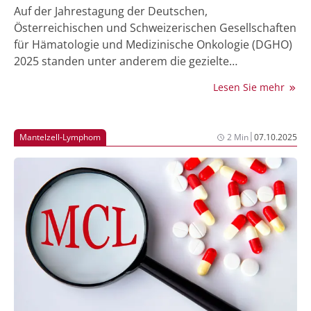
Auf der Jahrestagung der Deutschen,
Österreichischen und Schweizerischen Gesellschaften
für Hämatologie und Medizinische Onkologie (DGHO)
2025 standen unter anderem die gezielte
Komplementinhibition bei paroxysmaler nächtlicher
Lesen Sie mehr
Hämoglobinurie (PNH), neue Thrombopoetin-
Rezeptor-Agonisten bei Immunthrombozytopenie
(ITP) sowie die PSMA-Radioligandentherapie im Fokus,
|
Mantelzell-Lymphom
2 Min
07.10.2025
die zunehmend in frühere Therapielinien vorrückt.