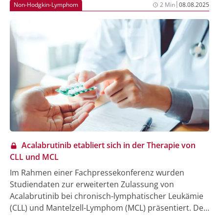
|
Non-Hodgkin-Lymphom
2 Min
08.08.2025
des MCL mit Pirtobrutinib im Rahmen einer
Posterpräsentation von Dr. Enver Aydilek (Bielefeld)
vorgestellt, die die überzeugenden Studiendaten im
Therapiealltag bestätigen [2].
Acalabrutinib etabliert sich in der Therapie von
CLL und MCL
Im Rahmen einer Fachpressekonferenz wurden
Studiendaten zur erweiterten Zulassung von
Acalabrutinib bei chronisch-lymphatischer Leukämie
(CLL) und Mantelzell-Lymphom (MCL) präsentiert. Der