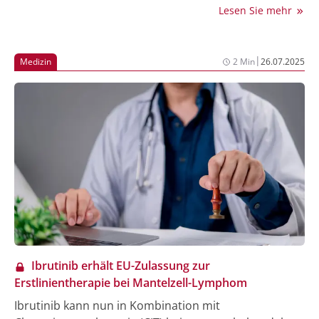
Bruton-Tyrosinkinase-Inhibitor (BTKi) ist nun sowohl
Lesen Sie mehr
für eine zeitlich begrenzte Erstlinientherapie bei CLL
sowie als Kombi- oder Monotherapie beim MCL
einsetzbar.
|
Medizin
2 Min
26.07.2025
Ibrutinib erhält EU-Zulassung zur
Erstlinientherapie bei Mantelzell-Lymphom
Ibrutinib kann nun in Kombination mit