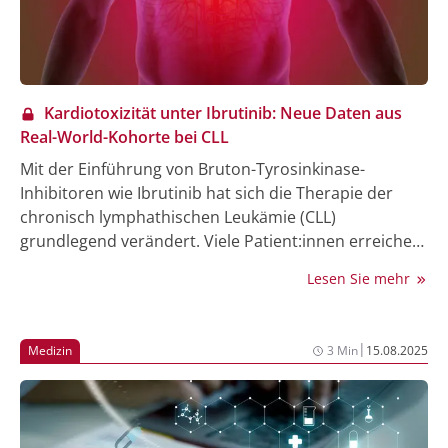
Kardiotoxizität unter Ibrutinib: Neue Daten aus
Real-World-Kohorte bei CLL
Mit der Einführung von Bruton-Tyrosinkinase-
Inhibitoren wie Ibrutinib hat sich die Therapie der
chronisch lymphathischen Leukämie (CLL)
grundlegend verändert. Viele Patient:innen erreichen
langanhaltende Remissionen, auch in
Lesen Sie mehr
Hochrisikosituationen. Gleichzeitig treten jedoch
vermehrt kardiovaskuläre Komplikationen auf, die
den Behandlungserfolg einschränken können.
|
Medizin
3 Min
15.08.2025
Besonders ältere Patient:innen mit Vorerkrankungen
sind gefährdet.