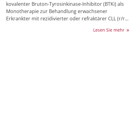
kovalenter Bruton-Tyrosinkinase-Inhibitor (BTKi) als
Monotherapie zur Behandlung erwachsener
Erkrankter mit rezidivierter oder refraktärer CLL (r/r
CLL) nach BTKi-Vorbehandlung zugelassen. In der
Lesen Sie mehr
zulassungsrelevanten Phase-III-Studie BRUIN CLL-321
hatte die Substanz bei Erkrankten mit r/r CLL nach
BTKi-Vortherapie das progressionsfreie Überleben
(PFS) und die Zeit bis zur nächsten Therapie
gegenüber einer Vergleichstherapie signifikant
verlängert – bei guter Verträglichkeit [1].