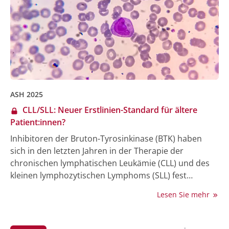
vorgestellte exploratorische Analyse der AMPLIFY-
Studie untersuchte nun den Zusammenhang
zwischen verschiedenen prognostischen Mutationen
und dem klinischen Outcome der Patient:innen
hinsichtlich der Endpunkte PFS und „Zeit bis zur
nächsten Therapie“ vor – mit dem Ziel, zukünftig noch
rationalere Therapieentscheidungen treffen zu
können.
ASH 2025
CLL/SLL: Neuer Erstlinien-Standard für ältere
Patient:innen?
Inhibitoren der Bruton-Tyrosinkinase (BTK) haben
sich in den letzten Jahren in der Therapie der
chronischen lymphatischen Leukämie (CLL) und des
kleinen lymphozytischen Lymphoms (SLL) fest
etabliert, insbesondere der kovalente Inhibitor
Lesen Sie mehr
Ibrutinib. Eine globale Phase-III-Studie, die bei der
Jahrestagung der American Society of Hematology
(ASH) in Orlando, USA, vorgestellt wurde, verglich