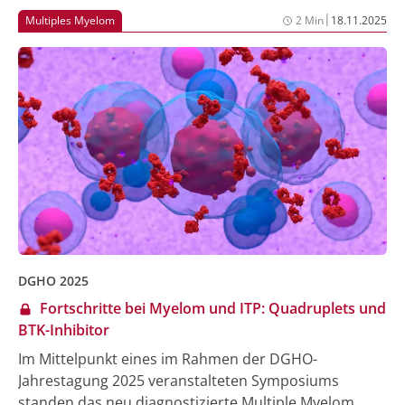
BTKi-Vortherapie und zeigt in klinischen Studien ein
|
Multiples Myelom
2 Min
18.11.2025
relevantes, anhaltendes Ansprechen bei gleichzeitig
guter Verträglichkeit.
DGHO 2025
Fortschritte bei Myelom und ITP: Quadruplets und
BTK-Inhibitor
Im Mittelpunkt eines im Rahmen der DGHO-
Jahrestagung 2025 veranstalteten Symposiums
standen das neu diagnostizierte Multiple Myelom