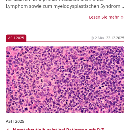
Lymphom sowie zum myelodysplastischen Syndrom
vorgestellt. Die Ergebnisse aus CLL17, EPCOR-FL1 und
Lesen Sie mehr
Verona liefern neue Hinweise auf Wirksamkeit,
Sicherheit und Grenzen aktueller Therapiestrategien.
|
ASH 2025
2 Min
22.12.2025
ASH 2025