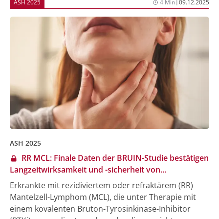
|
ASH 2025
4 Min
09.12.2025
beim neu-diagnostizierten CLL/SLL einen neuen nicht-
kovalenten BTK-Inhibitor, Pirtobrutinib, randomisiert
mit einer Immunchemotherapie aus Bendamustin
und Rituximab (BR).
ASH 2025
RR MCL: Finale Daten der BRUIN-Studie bestätigen
Langzeitwirksamkeit und -sicherheit von
Pirtobrutinib
Erkrankte mit rezidiviertem oder refraktärem (RR)
Mantelzell-Lymphom (MCL), die unter Therapie mit
einem kovalenten Bruton-Tyrosinkinase-Inhibitor