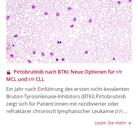
Tagung wurden die finalen Ergebnisse der Phase-I/II-
Studie BRUIN nach einer Nachbeobachtungszeit von
mehr als 5 Jahren vorgestellt, wobei der Schwerpunkt
auf der Wirksamkeit und Sicherheit von Pirtobrutinib
bei Patient:innen mit CLL/SLL nach einer cBTKi-
Behandlung lag [1].
Pirtobrutinib nach BTKi: Neue Optionen für r/r
MCL und r/r CLL
Ein Jahr nach Einführung des ersten nicht-kovalenten
Bruton-Tyrosinkinase-Inhibitors (BTKi) Pirtobrutinib
zeigt sich für Patient:innen mit rezidivierter oder
refraktärer chronisch lymphatischer Leukämie (r/r
CLL) sowie Mantelzell-Lymphom (r/r MCL) ein klarer
Lesen Sie mehr
therapeutischer Fortschritt. Die Substanz ermöglicht
eine Fortsetzung der BTK-Hemmung trotz vorheriger