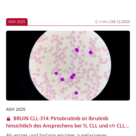
|
ASH 2025
4 Min
09.12.2025
ASH 2025
BRUIN CLL-314: Pirtobrutinib ist Ibrutinib
hinsichtlich des Ansprechens bei 1L CLL und r/r CLL
nicht unterlegen – früher Trend zu PFS-Vorteil
Als erster und bislang einziger zugelassener