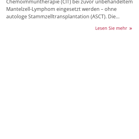
Chemoimmuntherapie (CIT) bei zuvor unbehandeltem
Mantelzell-Lymphom eingesetzt werden – ohne
autologe Stammzelltransplantation (ASCT). Die
Zulassung basiert auf den Ergebnissen der Phase-III-
Lesen Sie mehr
Studie TRIANGLE.