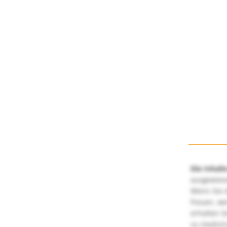
Die Inhalt
ausgewies
Wenn Sie d
freuen, we
erhalten S
zu medizi