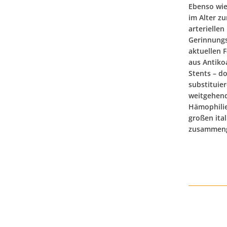
Ebenso wie
im Alter z
arterielle
Gerinnungs
aktuellen 
aus Antiko
Stents – d
substituie
weitgehend
Hämophilie
großen ita
zusammeng