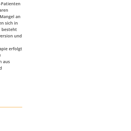
-Patienten
aren
 Mangel an
n sich in
n besteht
version und
n
pie erfolgt
e
n aus
d