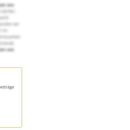
uen uns
 dürfen
macht
würden wir
! Im
teressanten
annende
uen uns
eiträge