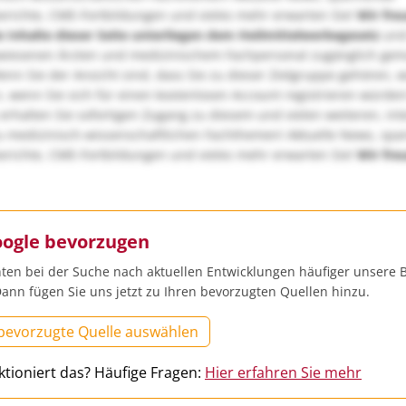
richte, CME-Fortbildungen und vieles mehr erwarten Sie!
Wir fre
e Inhalte dieser Seite unterliegen dem Heilmittelwerbegesetz
und
wiesenen Ärzten und medizinischem Fachpersonal zugänglich ge
nn Sie der Ansicht sind, dass Sie zu dieser Zielgruppe gehören, 
, wenn Sie sich für einen kostenlosen Account registrieren würden
erhalten Sie sofortigen Zugang zu diesem und vielen weiteren, in
u medizinisch-wissenschaftlichen Fachthemen! Aktuelle News, sp
richte, CME-Fortbildungen und vieles mehr erwarten Sie!
Wir fre
oogle bevorzugen
ten bei der Suche nach aktuellen Entwicklungen häufiger unsere B
ann fügen Sie uns jetzt zu Ihren bevorzugten Quellen hinzu.
 bevorzugte Quelle auswählen
ktioniert das? Häufige Fragen:
Hier erfahren Sie mehr