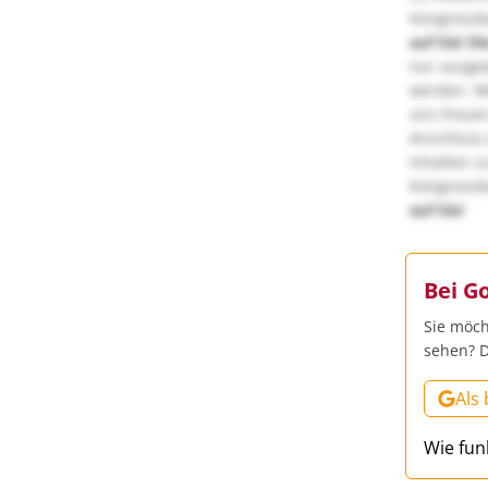
Kongressbe
auf Sie!
Di
nur ausge
werden. We
uns freuen
Anschluss 
Inhalten z
Kongressbe
auf Sie!
Bei G
Sie möch
sehen? D
Als
Wie fun