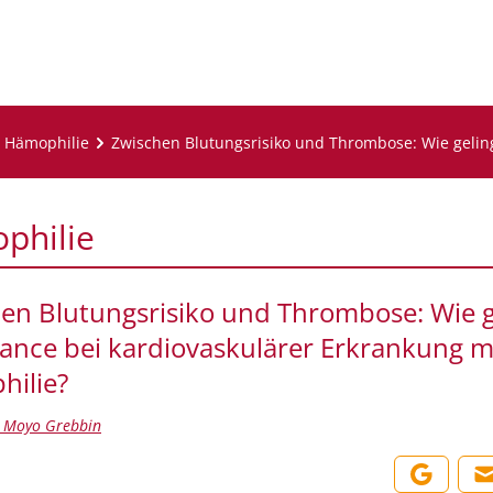
Hämophilie
Zwischen Blutungsrisiko und Thrombose: Wie geling
philie
en Blutungsrisiko und Thrombose: Wie g
lance bei kardiovaskulärer Erkrankung m
ilie?
t. Moyo Grebbin