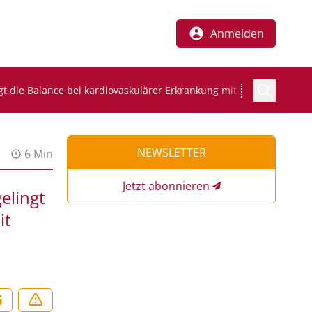
Anmelden
t die Balance bei kardiovaskulärer Erkrankung mit Hämophilie?
NEWSLETTER
6 Min
Jetzt abonnieren
elingt
it