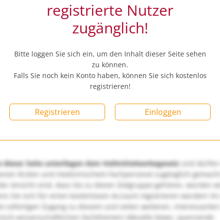
registrierte Nutzer
zugänglich!
Bitte loggen Sie sich ein, um den Inhalt dieser Seite sehen
zu können.
Falls Sie noch kein Konto haben, können Sie sich kostenlos
registrieren!
Registrieren
Einloggen
e dieser Seite unterliegen dem Heilmittelwerbegesetz
und dürfen
enen Ärzten und medizinischem Fachpersonal zugänglich gemach
er Ansicht sind, dass Sie zu dieser Zielgruppe gehören, würden w
nn Sie sich für einen kostenlosen Account registrieren würden! Im
ie sofortigen Zugang zu diesem und vielen weiteren, interessanten
nisch-wissenschaftlichen Fachthemen! Aktuelle News, spannende