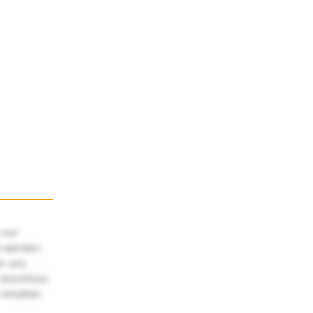
 nur
t werden.
ir uns
 Anschluss
 Inhalten