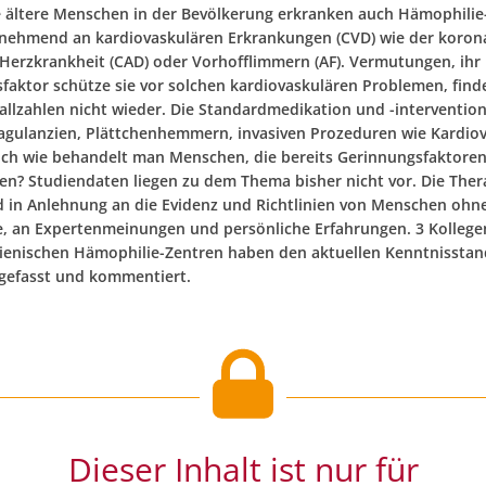
 ältere Menschen in der Bevölkerung erkranken auch Hämophilie
unehmend an kardiovaskulären Erkrankungen (CVD) wie der koron
n Herzkrankheit (CAD) oder Vorhofflimmern (AF). Vermutungen, ihr
faktor schütze sie vor solchen kardiovaskulären Problemen, finde
Fallzahlen nicht wieder. Die Standardmedikation und -interventio
agulanzien, Plättchenhemmern, invasiven Prozeduren wie Kardio
och wie behandelt man Menschen, die bereits Gerinnungsfaktore
ren? Studiendaten liegen zu dem Thema bisher nicht vor. Die Thera
 in Anlehnung an die Evidenz und Richtlinien von Menschen ohn
, an Expertenmeinungen und persönliche Erfahrungen. 3 Kollege
lienischen Hämophilie-Zentren haben den aktuellen Kenntnisstan
efasst und kommentiert.
Dieser Inhalt ist nur für