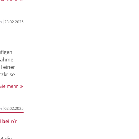
lität
|
n
23.02.2025
figen
nahme.
l einer
rzkrise
lisieren,
 Sie mehr
uffälligen
ptomen
 an eine
|
n
02.02.2025
ei handelt
tische
bei r/r
welche vor
ch im
assämie
4 die