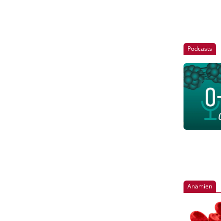
Podcasts
Anämien