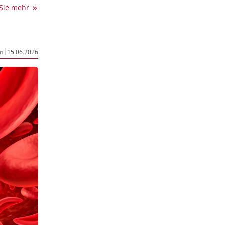
les
 Sie mehr
adurch
angel zur
. Die
|
n
15.06.2026
at sich
hnten
gebreitet.
0 bis