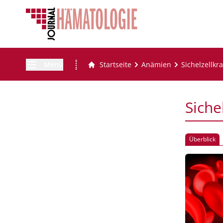
Menü
Startseite
Anämien
Sichelzellkr
Siche
Überblick