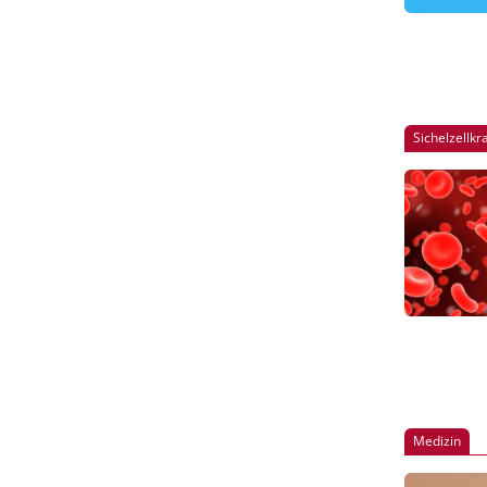
Sichelzellkr
Medizin