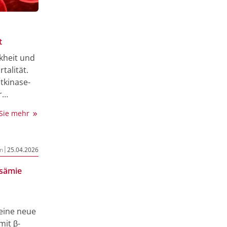
t
kheit und
talität.
tkinase-
r
pean
 Sie mehr
III-
|
n
25.04.2026
ssämie
eine neue
it β-