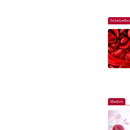
Sichelzellkr
Medizin