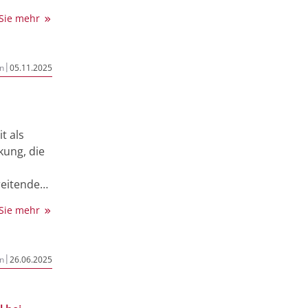
off gut
 durch
 Sie mehr
rringert
editiert
ankheit
|
n
05.11.2025
t als
kung, die
reitenden
etzt
 Sie mehr
urchbruch
spricht
|
n
26.06.2025
tet das
enen, die