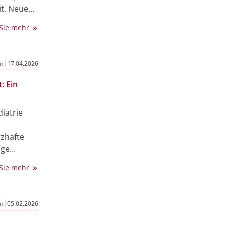
it. Neue
t hohen
 Sie mehr
ten und
issen.
|
n
17.04.2026
: Ein
diatrie
zhafte
ige
ne neu
 Sie mehr
g
erlangt
|
n
05.02.2026
sziplinäre