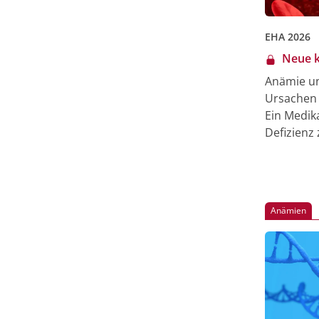
EHA 2026
Neue k
Anämie un
Ursachen 
Ein Medik
Defizienz 
Sichelzell
Hematology
Studie er
Anämien