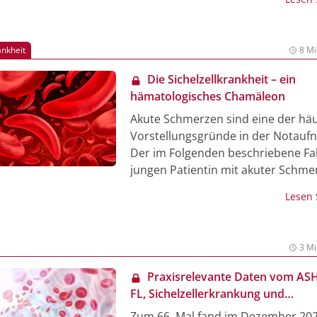
Heilung aufweist und die Lebensqua
verbessert.
ankheit
8 Mi
Die Sichelzellkrankheit – ein
hämatologisches Chamäleon
Akute Schmerzen sind eine der häu
Vorstellungsgründe in der Notauf
Der im Folgenden beschriebene Fal
jungen Patientin mit akuter Schme
eignet sich gut, um dafür zu sensibi
Lesen
bei einer Gesamtkonstellation mit a
Laborparametern, klinischen Sym
und Herkunft aus einem Risikoland
3 Mi
Sichelzellkrankheit zu denken. Dab
es sich um eine hereditäre hämoly
Praxisrelevante Daten vom ASH 
Anämie bzw. Hämoglobinopathie, 
FL, Sichelzellerkrankung und
allem in Subsahara-Afrika, aber au
transfusionsabhängiger Beta-Thal
Zum 66. Mal fand im Dezember 202