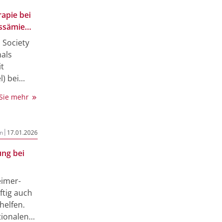
rvative
apie bei
entarium
assämie
ert,
 Society
m Podcast
als
it
) bei
hren mit
 Sie mehr
 oder
assämie
ollow-up-
|
n
17.01.2026
n ab zwölf
icht-
ng bei
pie für
eimer-
ten mit
tig auch
en-eigenen
helfen.
tionalen
ezifischen