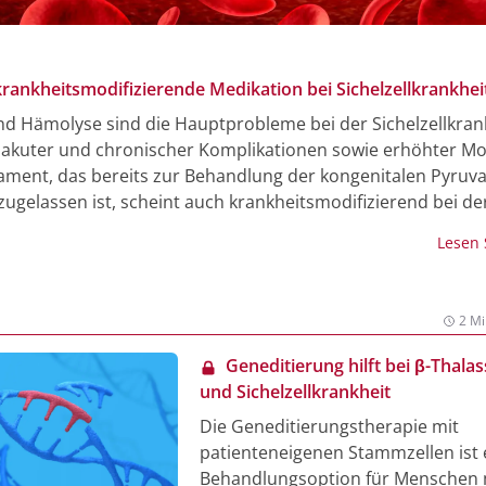
rankheitsmodifizierende Medikation bei Sichelzellkrankhei
d Hämolyse sind die Hauptprobleme bei der Sichelzellkran
akuter und chronischer Komplikationen sowie erhöhter Mor
ament, das bereits zur Behandlung der kongenitalen Pyruva
zugelassen ist, scheint auch krankheitsmodifizierend bei de
krankheit zu wirken, wie eine bei der Jahrestagung der Euro
Lesen
 Association (EHA) in Stockholm vorgestellte globale Phase-
gab.
2 Mi
Geneditierung hilft bei β-Thala
und Sichelzellkrankheit
Die Geneditierungstherapie mit
patienteneigenen Stammzellen ist 
Behandlungsoption für Menschen m