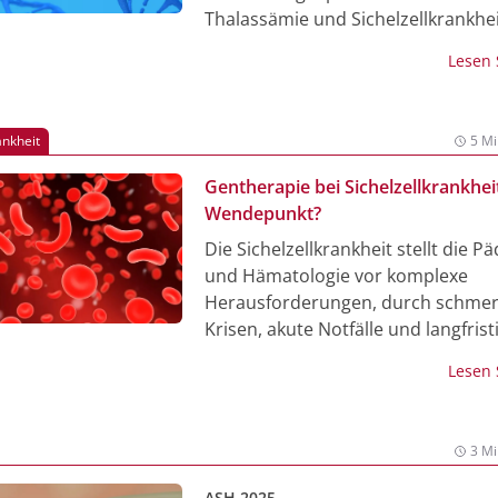
Thalassämie und Sichelzellkrankhe
Daten belegen die Wirksamkeit mi
Lesen
Raten an Transfusionsabhängigkei
Freiheit von vaso-okklusiven Ereign
ankheit
5 Mi
Gentherapie bei Sichelzellkrankheit
Wendepunkt?
Die Sichelzellkrankheit stellt die Pä
und Hämatologie vor komplexe
Herausforderungen, durch schmer
Krisen, akute Notfälle und langfrist
Organschäden der Betroffenen. Ei
Lesen
zugelassene CRISPR‑Cas-basierte
Gentherapie könnte die Versorgun
grundlegend verändern, doch sie v
3 Mi
präzise Indikationsstellung, interdi
Expertise und sorgfältiges
ASH 2025