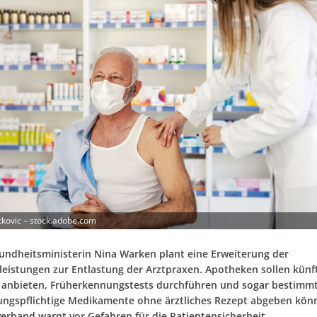
kovic – stock.adobe.com
ndheitsministerin Nina Warken plant eine Erweiterung der
eistungen zur Entlastung der Arztpraxen. Apotheken sollen künf
anbieten, Früherkennungstests durchführen und sogar bestimm
ungspflichtige Medikamente ohne ärztliches Rezept abgeben kön
erband warnt vor Gefahren für die Patientensicherheit.