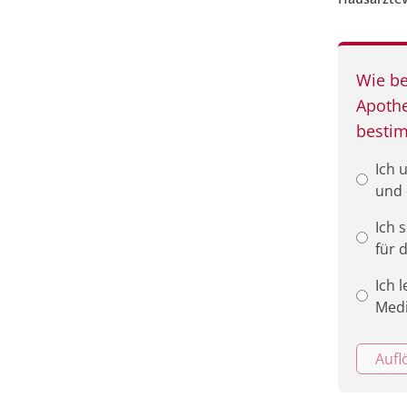
Wie be
Apothe
besti
Ich 
und 
Ich 
für 
Ich 
Medi
Aufl