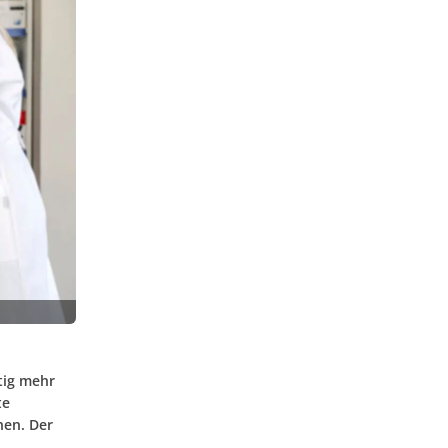
tig mehr
te
nen. Der