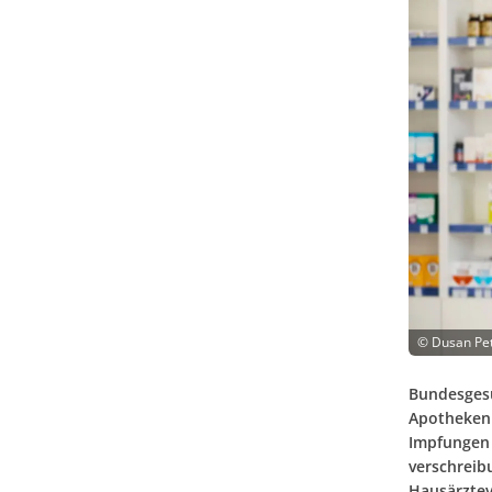
©
Dusan Pet
Bundesgesu
Apothekenl
Impfungen 
verschreib
Hausärztev