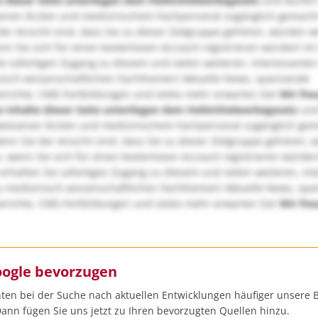
e dieser Seite unterliegen dem Heilmittelwerbegesetz
und dürfen
enen Ärzten und medizinischem Fachpersonal zugänglich gemach
er Ansicht sind, dass Sie zu dieser Zielgruppe gehören, würden w
nn Sie sich für einen kostenlosen Account registrieren würden! Im
ie sofortigen Zugang zu diesem und vielen weiteren, interessanten
nisch-wissenschaftlichen Fachthemen! Aktuelle News, spannende
richte, CME-Fortbildungen und vieles mehr erwarten Sie!
Wir fre
e Inhalte dieser Seite unterliegen dem Heilmittelwerbegesetz
und
wiesenen Ärzten und medizinischem Fachpersonal zugänglich ge
nn Sie der Ansicht sind, dass Sie zu dieser Zielgruppe gehören, 
, wenn Sie sich für einen kostenlosen Account registrieren würden
erhalten Sie sofortigen Zugang zu diesem und vielen weiteren, in
u medizinisch-wissenschaftlichen Fachthemen! Aktuelle News, sp
richte, CME-Fortbildungen und vieles mehr erwarten Sie!
Wir fre
oogle bevorzugen
ten bei der Suche nach aktuellen Entwicklungen häufiger unsere B
ann fügen Sie uns jetzt zu Ihren bevorzugten Quellen hinzu.