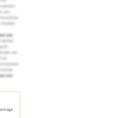
 nur
t werden.
ir uns
 Anschluss
 Inhalten
uen uns
 dürfen
macht
würden wir
! Im
teressanten
annende
uen uns
eiträge