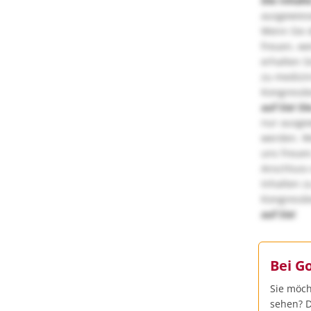
Die Inhalt
ausgewies
Wenn Sie d
freuen, we
erhalten S
zu medizi
Kongressbe
auf Sie!
Di
nur ausge
werden. We
uns freuen
Anschluss 
Inhalten z
Kongressbe
auf Sie!
Bei G
Sie möch
sehen? D