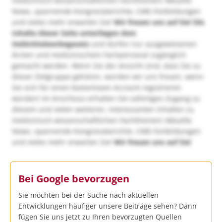
medizinisch-wissenschaftlichen Fachthemen! Aktuelle
News, spannende Kongressberichte, CME-Fortbildungen
und vieles mehr erwarten Sie!
Wir freuen uns auf Sie!
Die
Inhalte dieser Seite unterliegen dem
Heilmittelwerbegesetz
und dürfen nur ausgewiesenen
Ärzten und medizinischem Fachpersonal zugänglich
gemacht werden. Wenn Sie der Ansicht sind, dass Sie zu
dieser Zielgruppe gehören, würden wir uns freuen, wenn
Sie sich für einen kostenlosen Account registrieren
würden! Im Anschluss erhalten Sie sofortigen Zugang zu
diesem und vielen weiteren, interessanten Inhalten zu
medizinisch-wissenschaftlichen Fachthemen! Aktuelle
News, spannende Kongressberichte, CME-Fortbildungen
und vieles mehr erwarten Sie!
Wir freuen uns auf Sie!
Bei Google bevorzugen
Sie möchten bei der Suche nach aktuellen
Entwicklungen häufiger unsere Beiträge sehen? Dann
fügen Sie uns jetzt zu Ihren bevorzugten Quellen