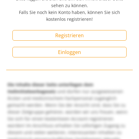
sehen zu können.
Falls Sie noch kein Konto haben, können Sie sich
kostenlos registrieren!
Registrieren
Einloggen
Die Inhalte dieser Seite unterliegen dem
Heilmittelwerbegesetz
und dürfen nur ausgewiesenen
Ärzten und medizinischem Fachpersonal zugänglich
gemacht werden. Wenn Sie der Ansicht sind, dass Sie zu
dieser Zielgruppe gehören, würden wir uns freuen, wenn
Sie sich für einen kostenlosen Account registrieren
würden! Im Anschluss erhalten Sie sofortigen Zugang zu
diesem und vielen weiteren, interessanten Inhalten zu