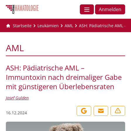
Anmelden
Startseite
Leukämien
AML
ASH: Pädiatrische AML – 
AML
ASH: Pädiatrische AML –
Immuntoxin nach dreimaliger Gabe
mit günstigeren Überlebensraten
Josef Gulden
16.12.2024