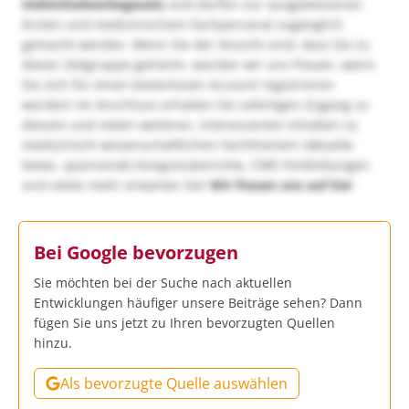
Heilmittelwerbegesetz
und dürfen nur ausgewiesenen
Ärzten und medizinischem Fachpersonal zugänglich
gemacht werden. Wenn Sie der Ansicht sind, dass Sie zu
dieser Zielgruppe gehören, würden wir uns freuen, wenn
Sie sich für einen kostenlosen Account registrieren
würden! Im Anschluss erhalten Sie sofortigen Zugang zu
diesem und vielen weiteren, interessanten Inhalten zu
medizinisch-wissenschaftlichen Fachthemen! Aktuelle
News, spannende Kongressberichte, CME-Fortbildungen
und vieles mehr erwarten Sie!
Wir freuen uns auf Sie!
Bei Google bevorzugen
Sie möchten bei der Suche nach aktuellen
Entwicklungen häufiger unsere Beiträge sehen? Dann
fügen Sie uns jetzt zu Ihren bevorzugten Quellen
hinzu.
Als bevorzugte Quelle auswählen