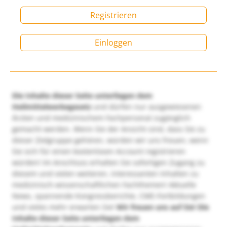
Registrieren
Einloggen
Die Inhalte dieser Seite unterliegen dem
Heilmittelwerbegesetz
und dürfen nur ausgewiesenen
Ärzten und medizinischem Fachpersonal zugänglich
gemacht werden. Wenn Sie der Ansicht sind, dass Sie zu
dieser Zielgruppe gehören, würden wir uns freuen, wenn
Sie sich für einen kostenlosen Account registrieren
würden! Im Anschluss erhalten Sie sofortigen Zugang zu
diesem und vielen weiteren, interessanten Inhalten zu
medizinisch-wissenschaftlichen Fachthemen! Aktuelle
News, spannende Kongressberichte, CME-Fortbildungen
und vieles mehr erwarten Sie!
Wir freuen uns auf Sie!
Die
Inhalte dieser Seite unterliegen dem